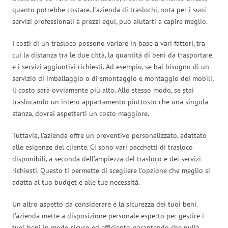
quanto potrebbe costare. L’azienda di traslochi, nota per i suoi
servizi professionali a prezzi equi, può aiutarti a capire meglio.
I costi di un trasloco possono variare in base a vari fattori, tra
cui la distanza tra le due città, la quantità di beni da trasportare
e i servizi aggiuntivi richiesti. Ad esempio, se hai bisogno di un
servizio di imballaggio o di smontaggio e montaggio dei mobili,
il costo sarà ovviamente più alto. Allo stesso modo, se stai
traslocando un intero appartamento piuttosto che una singola
stanza, dovrai aspettarti un costo maggiore.
Tuttavia, l’azienda offre un preventivo personalizzato, adattato
alle esigenze del cliente. Ci sono vari pacchetti di trasloco
disponibili, a seconda dell’ampiezza del trasloco e dei servizi
richiesti. Questo ti permette di scegliere l’opzione che meglio si
adatta al tuo budget e alle tue necessità.
Un altro aspetto da considerare è la sicurezza dei tuoi beni.
L’azienda mette a disposizione personale esperto per gestire i
tuoi beni in modo sicuro ed efficiente, garantendo che nulla