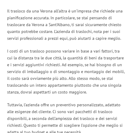
Il trasloco da una Verona all’altra è un’impresa che richiede una
pianificazione accurata. In particolare, se stai pensando di
traslocare da Verona a Sant’Albano, ti sarai sicuramente chiesto
quanto potrebbe costare. L’azienda di traslochi, nota per i suoi
servizi professionali a prezzi equi, può aiutarti a capire meglio.
I costi di un trasloco possono variare in base a vari fattori, tra
cui la distanza tra le due città, la quantità di beni da trasportare
e i servizi aggiuntivi richiesti. Ad esempio, se hai bisogno di un
servizio di imballaggio o di smontaggio e montaggio dei mobili,
il costo sarà ovviamente più alto. Allo stesso modo, se stai
traslocando un intero appartamento piuttosto che una singola
stanza, dovrai aspettarti un costo maggiore.
Tuttavia, l’azienda offre un preventivo personalizzato, adattato
alle esigenze del cliente. Ci sono vari pacchetti di trasloco
disponibili, a seconda dell’ampiezza del trasloco e dei servizi
richiesti. Questo ti permette di scegliere l’opzione che meglio si
adatta al tuo budget e alle tue necessità.