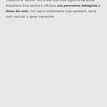
Trasferirsi a
Verona
non è solo una sfida logistica ma anche
finanziaria. Ecco perché ti offriamo
una panoramica dettagliata e
chiara dei costi,
così saprai esattamente cosa aspettarti, senza
costi nascosti o spese impreviste.