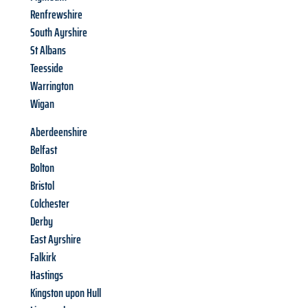
Renfrewshire
South Ayrshire
St Albans
Teesside
Warrington
Wigan
Aberdeenshire
Belfast
Bolton
Bristol
Colchester
Derby
East Ayrshire
Falkirk
Hastings
Kingston upon Hull