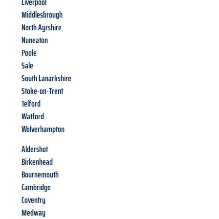
Liverpool
Middlesbrough
North Ayrshire
Nuneaton
Poole
Sale
South Lanarkshire
Stoke-on-Trent
Telford
Watford
Wolverhampton
Aldershot
Birkenhead
Bournemouth
Cambridge
Coventry
Medway