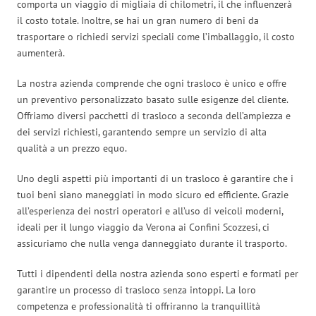
comporta un viaggio di migliaia di chilometri, il che influenzerà
il costo totale. Inoltre, se hai un gran numero di beni da
trasportare o richiedi servizi speciali come l’imballaggio, il costo
aumenterà.
La nostra azienda comprende che ogni trasloco è unico e offre
un preventivo personalizzato basato sulle esigenze del cliente.
Offriamo diversi pacchetti di trasloco a seconda dell’ampiezza e
dei servizi richiesti, garantendo sempre un servizio di alta
qualità a un prezzo equo.
Uno degli aspetti più importanti di un trasloco è garantire che i
tuoi beni siano maneggiati in modo sicuro ed efficiente. Grazie
all’esperienza dei nostri operatori e all’uso di veicoli moderni,
ideali per il lungo viaggio da Verona ai Confini Scozzesi, ci
assicuriamo che nulla venga danneggiato durante il trasporto.
Tutti i dipendenti della nostra azienda sono esperti e formati per
garantire un processo di trasloco senza intoppi. La loro
competenza e professionalità ti offriranno la tranquillità