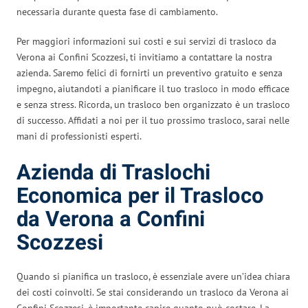
necessaria durante questa fase di cambiamento.
Per maggiori informazioni sui costi e sui servizi di trasloco da
Verona ai Confini Scozzesi, ti invitiamo a contattare la nostra
azienda. Saremo felici di fornirti un preventivo gratuito e senza
impegno, aiutandoti a pianificare il tuo trasloco in modo efficace
e senza stress. Ricorda, un trasloco ben organizzato è un trasloco
di successo. Affidati a noi per il tuo prossimo trasloco, sarai nelle
mani di professionisti esperti.
Azienda di Traslochi
Economica per il Trasloco
da Verona a Confini
Scozzesi
Quando si pianifica un trasloco, è essenziale avere un’idea chiara
dei costi coinvolti. Se stai considerando un trasloco da Verona ai
Confini Scozzesi, è importante capire quanto può costare. La