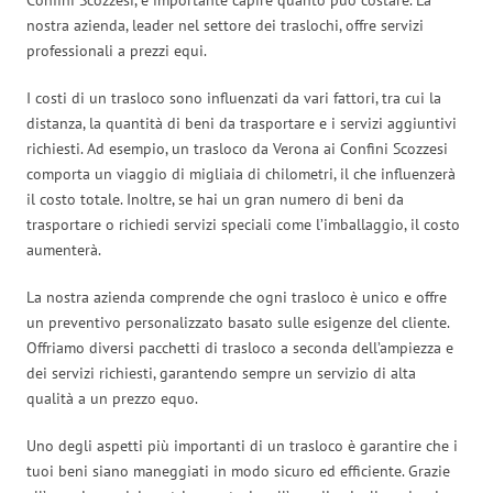
nostra azienda, leader nel settore dei traslochi, offre servizi
professionali a prezzi equi.
I costi di un trasloco sono influenzati da vari fattori, tra cui la
distanza, la quantità di beni da trasportare e i servizi aggiuntivi
richiesti. Ad esempio, un trasloco da Verona ai Confini Scozzesi
comporta un viaggio di migliaia di chilometri, il che influenzerà
il costo totale. Inoltre, se hai un gran numero di beni da
trasportare o richiedi servizi speciali come l’imballaggio, il costo
aumenterà.
La nostra azienda comprende che ogni trasloco è unico e offre
un preventivo personalizzato basato sulle esigenze del cliente.
Offriamo diversi pacchetti di trasloco a seconda dell’ampiezza e
dei servizi richiesti, garantendo sempre un servizio di alta
qualità a un prezzo equo.
Uno degli aspetti più importanti di un trasloco è garantire che i
tuoi beni siano maneggiati in modo sicuro ed efficiente. Grazie