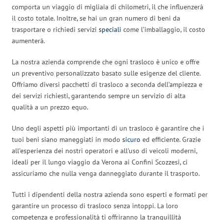
comporta un viaggio di migliaia di chilometri, il che influenzerà
il costo totale. Inoltre, se hai un gran numero di beni da
trasportare o richiedi servizi
speciali
come l’imballaggio, il costo
aumenterà.
La nostra azienda comprende che ogni trasloco è unico e offre
un preventivo personalizzato basato sulle esigenze del cliente.
Offriamo diversi pacchetti di trasloco a seconda dell’ampiezza e
dei servizi richiesti, garantendo sempre un servizio di alta
qualità a un prezzo equo.
Uno degli aspetti più importanti di un trasloco è garantire che i
tuoi beni siano maneggiati in modo
sicuro
ed efficiente. Grazie
all’esperienza dei nostri operatori e all’uso di veicoli moderni,
ideali per il lungo viaggio da Verona ai Confini Scozzesi, ci
assicuriamo che nulla venga danneggiato durante il trasporto.
Tutti i dipendenti della nostra azienda sono esperti e formati per
garantire un processo di trasloco senza intoppi. La loro
competenza e professionalità ti offriranno la tranquillità