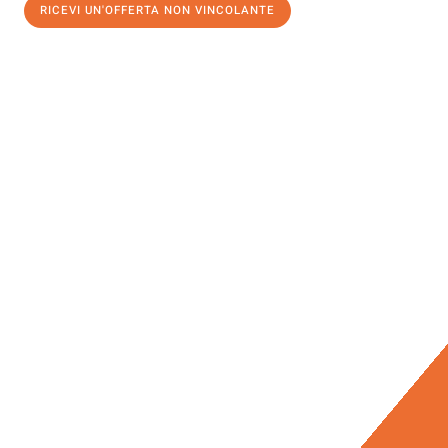
RICEVI UN'OFFERTA NON VINCOLANTE