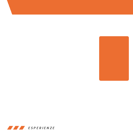
ESPERIENZE