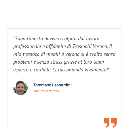
“Sono rimasto davvero colpito dal lavoro
professionale e affidabile di Traslochi Verona. Il
mio trasloco di mobili a Verona si è svolto senza
problemi e senza stress grazie al loro team
esperto e cordiale. Li raccomando vivamente!”.
Tommaso Leonardini
Trasloco a Verona