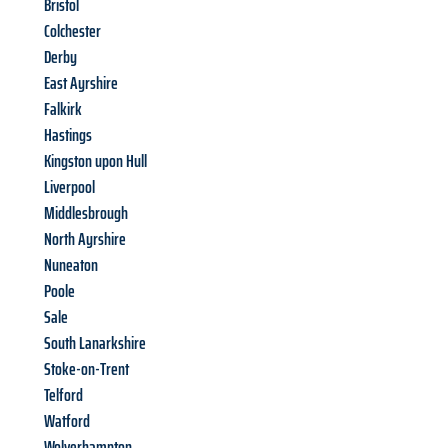
Bristol
Colchester
Derby
East Ayrshire
Falkirk
Hastings
Kingston upon Hull
Liverpool
Middlesbrough
North Ayrshire
Nuneaton
Poole
Sale
South Lanarkshire
Stoke-on-Trent
Telford
Watford
Wolverhampton