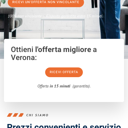
RICEVI UN'OFFERTA NON VINCOLANTE
100% non vincolante – Risposta garantita entro 15 minuti.
Ottieni
l'offerta migliore
a
Verona:
RICEVI OFFERTA
Offerta
in 15 minuti
(garantita).
CHI SIAMO
Prezzi convenienti e servizio