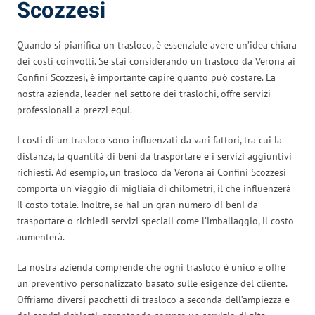
Scozzesi
Quando si pianifica un trasloco, è essenziale avere un’idea chiara
dei costi coinvolti. Se stai considerando un trasloco da Verona ai
Confini Scozzesi, è importante capire quanto può costare. La
nostra azienda, leader nel settore dei traslochi, offre servizi
professionali a prezzi equi.
I costi di un trasloco sono influenzati da vari fattori, tra cui la
distanza, la quantità di beni da trasportare e i servizi aggiuntivi
richiesti. Ad esempio, un trasloco da Verona ai Confini Scozzesi
comporta un viaggio di migliaia di chilometri, il che influenzerà
il costo totale. Inoltre, se hai un gran numero di beni da
trasportare o richiedi servizi speciali come l’imballaggio, il costo
aumenterà.
La nostra azienda comprende che ogni trasloco è unico e offre
un preventivo personalizzato basato sulle esigenze del cliente.
Offriamo diversi pacchetti di trasloco a seconda dell’ampiezza e