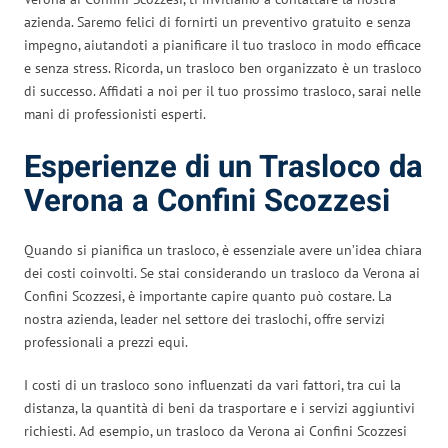
azienda. Saremo felici di fornirti un preventivo gratuito e senza
impegno, aiutandoti a pianificare il tuo trasloco in modo efficace
e senza stress. Ricorda, un trasloco ben organizzato è un trasloco
di successo. Affidati a noi per il tuo prossimo trasloco, sarai nelle
mani di professionisti esperti.
Esperienze di un Trasloco da
Verona a Confini Scozzesi
Quando si pianifica un trasloco, è essenziale avere un’idea chiara
dei costi coinvolti. Se stai considerando un trasloco da Verona ai
Confini Scozzesi, è importante capire quanto può costare. La
nostra azienda, leader nel settore dei traslochi, offre servizi
professionali a prezzi equi.
I costi di un trasloco sono influenzati da vari fattori, tra cui la
distanza, la quantità di beni da trasportare e i servizi aggiuntivi
richiesti. Ad esempio, un trasloco da Verona ai Confini Scozzesi