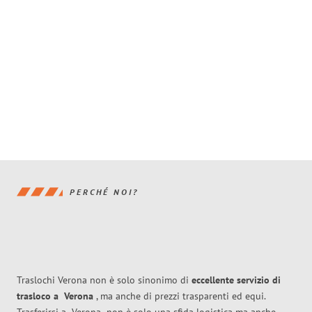
PERCHÉ NOI?
Traslochi Verona non è solo sinonimo di
eccellente
servizio di
trasloco
a
Verona
, ma anche di prezzi trasparenti ed equi.