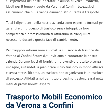
all’esperienza dei nostri operatori e all’uso di veicoli moderni,
ideali per il lungo viaggio da Verona ai Confini Scozzesi, ci
assicuriamo che nulla venga danneggiato durante il trasporto.
Tutti i dipendenti della nostra azienda sono esperti e formati per
garantire un processo di trasloco senza intoppi. La loro
competenza e professionalità ti offriranno la tranquillità
necessaria durante questa fase di cambiamento.
Per maggiori informazioni sui costi e sui servizi di trasloco da
Verona ai Confini Scozzesi, ti invitiamo a contattare la nostra
azienda. Saremo felici di fornirti un preventivo gratuito e senza
impegno, aiutandoti a pianificare il tuo trasloco in modo efficace
e senza stress. Ricorda, un trasloco ben organizzato è un trasloco
di successo. Affidati a noi per il tuo prossimo trasloco, sarai nelle
mani di professionisti esperti.
Trasporto Mobili Economico
da Verona a Confini