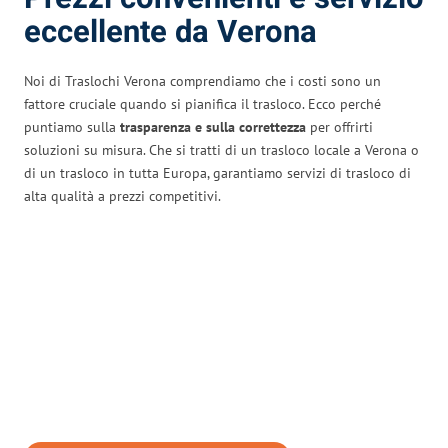
eccellente da Verona
Noi di Traslochi Verona comprendiamo che i costi sono un
fattore cruciale quando si pianifica il trasloco. Ecco perché
puntiamo sulla
trasparenza e sulla correttezza
per offrirti
soluzioni su misura. Che si tratti di un trasloco locale a Verona o
di un trasloco in tutta Europa, garantiamo servizi di trasloco di
alta qualità a prezzi competitivi.