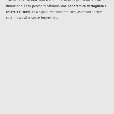
Trasferirsi a
Verona
non è solo una sfida logistica ma anche
finanziaria. Ecco perché ti offriamo
una panoramica dettagliata e
chiara dei costi,
così saprai esattamente cosa aspettarti, senza
costi nascosti o spese impreviste.