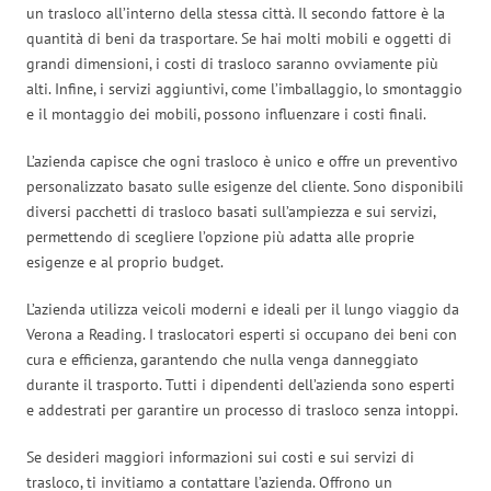
un trasloco all’interno della stessa città. Il secondo fattore è la
quantità di beni da trasportare. Se hai molti mobili e oggetti di
grandi dimensioni, i costi di trasloco saranno ovviamente più
alti. Infine, i servizi aggiuntivi, come l’imballaggio, lo smontaggio
e il montaggio dei mobili, possono influenzare i costi finali.
L’azienda capisce che ogni trasloco è unico e offre un preventivo
personalizzato basato sulle esigenze del cliente. Sono disponibili
diversi pacchetti di trasloco basati sull’ampiezza e sui servizi,
permettendo di scegliere l’opzione più adatta alle proprie
esigenze e al proprio budget.
L’azienda utilizza veicoli moderni e ideali per il lungo viaggio da
Verona a Reading. I traslocatori esperti si occupano dei beni con
cura e efficienza, garantendo che nulla venga danneggiato
durante il trasporto. Tutti i dipendenti dell’azienda sono esperti
e addestrati per garantire un processo di trasloco senza intoppi.
Se desideri maggiori informazioni sui costi e sui servizi di
trasloco, ti invitiamo a contattare l’azienda. Offrono un