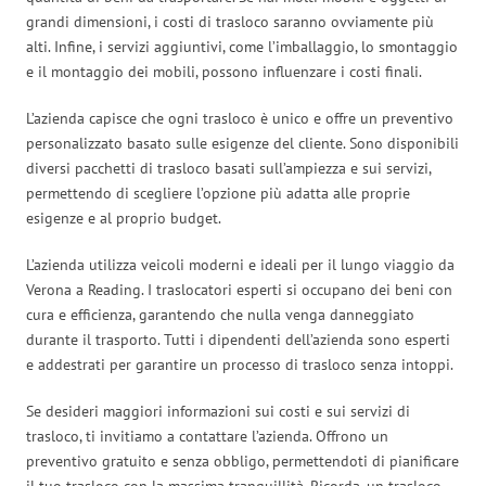
grandi dimensioni, i costi di trasloco saranno ovviamente più
alti. Infine, i servizi aggiuntivi, come l’imballaggio, lo smontaggio
e il montaggio dei mobili, possono influenzare i costi finali.
L’azienda capisce che ogni trasloco è unico e offre un preventivo
personalizzato basato sulle esigenze del cliente. Sono disponibili
diversi pacchetti di trasloco basati sull’ampiezza e sui servizi,
permettendo di scegliere l’opzione più adatta alle proprie
esigenze e al proprio budget.
L’azienda utilizza veicoli moderni e ideali per il lungo viaggio da
Verona a Reading. I traslocatori esperti si occupano dei beni con
cura e efficienza, garantendo che nulla venga danneggiato
durante il trasporto. Tutti i dipendenti dell’azienda sono esperti
e addestrati per garantire un processo di trasloco senza intoppi.
Se desideri maggiori informazioni sui costi e sui servizi di
trasloco, ti invitiamo a contattare l’azienda. Offrono un
preventivo gratuito e senza obbligo, permettendoti di pianificare
il tuo trasloco con la massima tranquillità. Ricorda, un trasloco