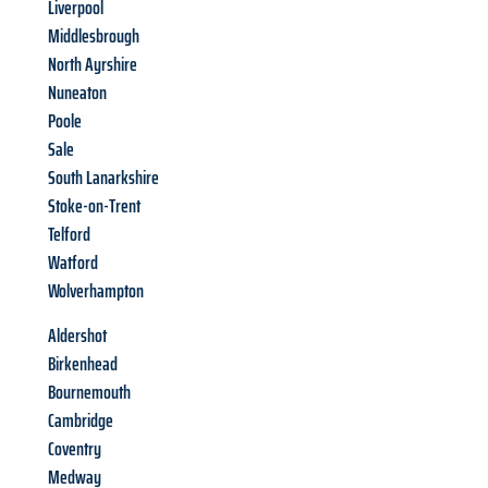
Liverpool
Middlesbrough
North Ayrshire
Nuneaton
Poole
Sale
South Lanarkshire
Stoke-on-Trent
Telford
Watford
Wolverhampton
Aldershot
Birkenhead
Bournemouth
Cambridge
Coventry
Medway