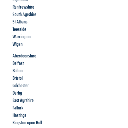
Renfrewshire
South Ayrshire
St Albans
Teesside
Warrington
Wigan
Aberdeenshire
Belfast
Bolton
Bristol
Colchester
Derby
East Ayrshire
Falkirk
Hastings
Kingston upon Hull