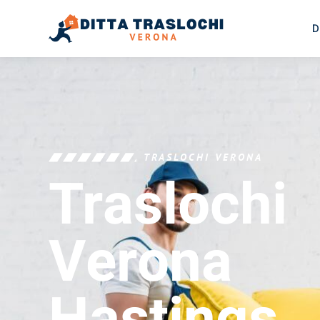
D
TRASLOCHI VERONA
Traslochi
Verona