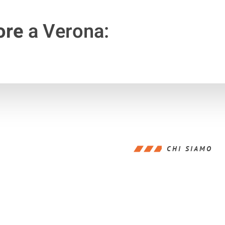
ore
a Verona:
CHI SIAMO