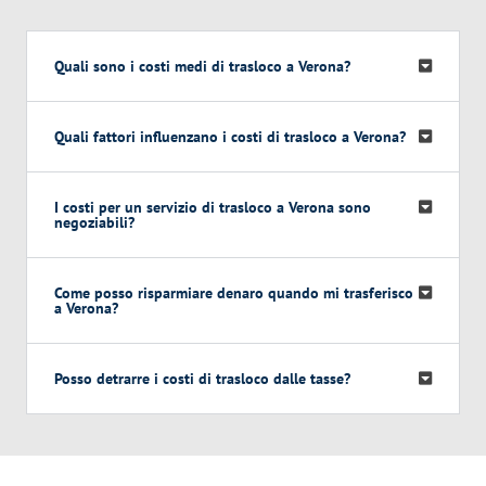
Quali sono i costi medi di trasloco a Verona?
Quali fattori influenzano i costi di trasloco a Verona?
I costi per un servizio di trasloco a Verona sono
negoziabili?
Come posso risparmiare denaro quando mi trasferisco
a Verona?
Posso detrarre i costi di trasloco dalle tasse?