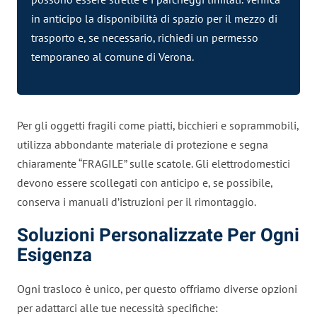
in anticipo la disponibilità di spazio per il mezzo di
trasporto e, se necessario, richiedi un permesso
temporaneo al comune di Verona.
Per gli oggetti fragili come piatti, bicchieri e soprammobili,
utilizza abbondante materiale di protezione e segna
chiaramente “FRAGILE” sulle scatole. Gli elettrodomestici
devono essere scollegati con anticipo e, se possibile,
conserva i manuali d’istruzioni per il rimontaggio.
Soluzioni Personalizzate Per Ogni
Esigenza
Ogni trasloco è unico, per questo offriamo diverse opzioni
per adattarci alle tue necessità specifiche: