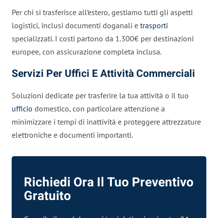
Per chi si trasferisce all’estero, gestiamo tutti gli aspetti
logistici, inclusi documenti doganali e
trasporti
specializzati. I costi partono da 1.300€ per destinazioni
europee, con assicurazione completa inclusa.
Servizi Per Uffici E Attività Commerciali
Soluzioni dedicate per trasferire la tua attività o il tuo
ufficio
domestico, con particolare attenzione a
minimizzare i tempi di inattività e proteggere attrezzature
elettroniche e documenti importanti.
Richiedi Ora Il Tuo Preventivo
Gratuito