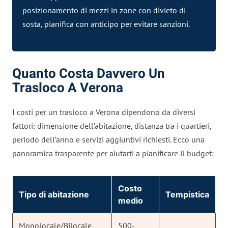
posizionamento di mezzi in zone con divieto di
sosta, pianifica con anticipo per evitare sanzioni.
Quanto Costa Davvero Un
Trasloco A Verona
I costi per un trasloco a Verona dipendono da diversi
fattori: dimensione dell’abitazione, distanza tra i quartieri,
periodo dell’anno e servizi aggiuntivi richiesti. Ecco una
panoramica trasparente per aiutarti a pianificare il budget:
Costo
Tipo di abitazione
Tempistica
medio
Monolocale/Bilocale
500-