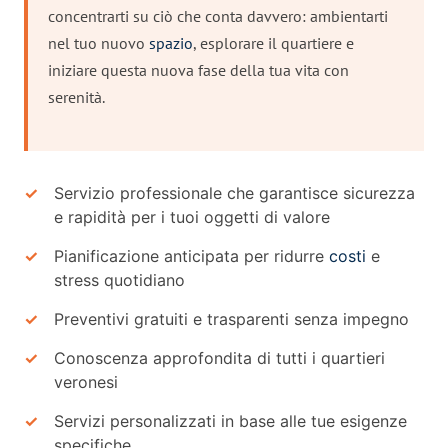
concentrarti su ciò che conta davvero: ambientarti
nel tuo nuovo
spazio
, esplorare il quartiere e
iniziare questa nuova fase della tua vita con
serenità.
Servizio professionale che garantisce sicurezza
e rapidità per i tuoi oggetti di valore
Pianificazione anticipata per ridurre
costi
e
stress quotidiano
Preventivi gratuiti e trasparenti senza impegno
Conoscenza approfondita di tutti i quartieri
veronesi
Servizi personalizzati in base alle tue esigenze
specifiche