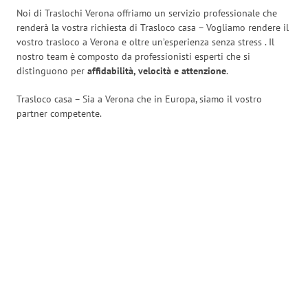
Noi di Traslochi Verona offriamo un servizio professionale che
renderà la vostra richiesta di Trasloco casa – Vogliamo rendere il
vostro trasloco a Verona e oltre un’esperienza senza stress
. Il
nostro team è composto da professionisti esperti che si
distinguono per
affidabilità, velocità e attenzione
.
Trasloco casa – Sia a Verona che in Europa, siamo il vostro
partner competente.