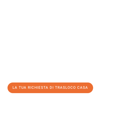
Sperimenta con Traslochi Verona quanto può essere
semplice e
senza stress
fare un trasloco per Trasloco casa . Il nostro team di
esperti è pronto a garantire un processo liscio per te.
Ottieni subito un'offerta non vincolante
e
risparmia € 100:
LA TUA RICHIESTA DI TRASLOCO CASA
0299948957