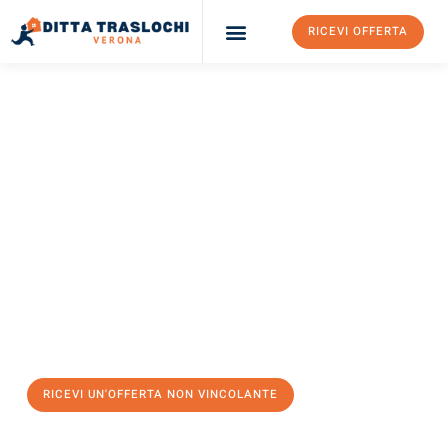
RICEVI OFFERTA
Ditta Traslochi Verona
Servizi Traslochi Verona
Costi e prezzi
TRASLOCHI VERONA
Trasloco Casa
Verona
Trasloco casa a Verona può essere così facile! Prova il nostro
servizio di prima classe
e assicurati i
migliori prezzi a Verona
.
Richiedete subito il vostro preventivo personalizzato e fate il
primo passo:
RICEVI UN'OFFERTA NON VINCOLANTE
100% non vincolante
– Risposta garantita
entro 15 minuti
.