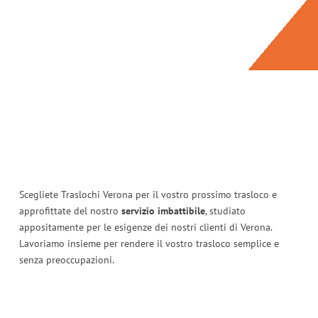
Scegliete Traslochi Verona per il vostro prossimo trasloco e
approfittate del nostro
servizio imbattibile
, studiato
appositamente per le esigenze dei nostri clienti di Verona.
Lavoriamo insieme per rendere il vostro trasloco semplice e
senza preoccupazioni.