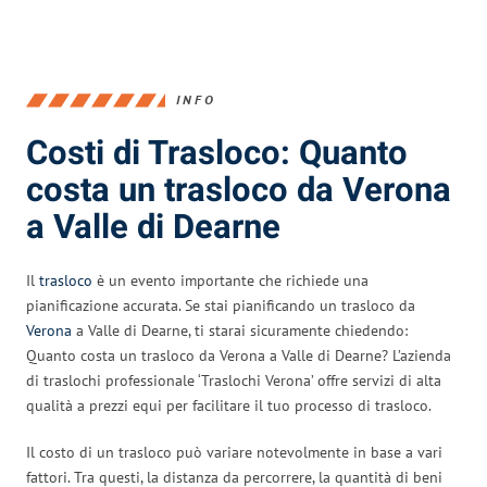
INFO
Costi di Trasloco: Quanto
costa un trasloco da Verona
a Valle di Dearne
Il
trasloco
è un evento importante che richiede una
pianificazione accurata. Se stai pianificando un trasloco da
Verona
a Valle di Dearne, ti starai sicuramente chiedendo:
Quanto costa un trasloco da Verona a Valle di Dearne? L’azienda
di traslochi professionale ‘Traslochi Verona’ offre servizi di alta
qualità a prezzi equi per facilitare il tuo processo di trasloco.
Il costo di un trasloco può variare notevolmente in base a vari
fattori. Tra questi, la distanza da percorrere, la quantità di beni