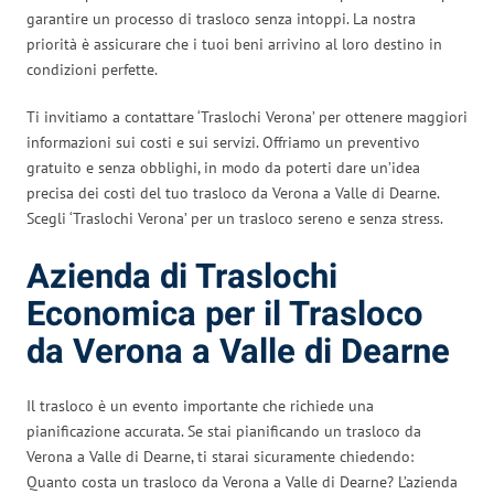
garantire un processo di trasloco senza intoppi. La nostra
priorità è assicurare che i tuoi beni arrivino al loro destino in
condizioni perfette.
Ti invitiamo a contattare ‘Traslochi Verona’ per ottenere maggiori
informazioni sui costi e sui servizi. Offriamo un preventivo
gratuito e senza obblighi, in modo da poterti dare un’idea
precisa dei costi del tuo trasloco da Verona a Valle di Dearne.
Scegli ‘Traslochi Verona’ per un trasloco sereno e senza stress.
Azienda di Traslochi
Economica per il Trasloco
da Verona a Valle di Dearne
Il trasloco è un evento importante che richiede una
pianificazione accurata. Se stai pianificando un trasloco da
Verona a Valle di Dearne, ti starai sicuramente chiedendo:
Quanto costa un trasloco da Verona a Valle di Dearne? L’azienda