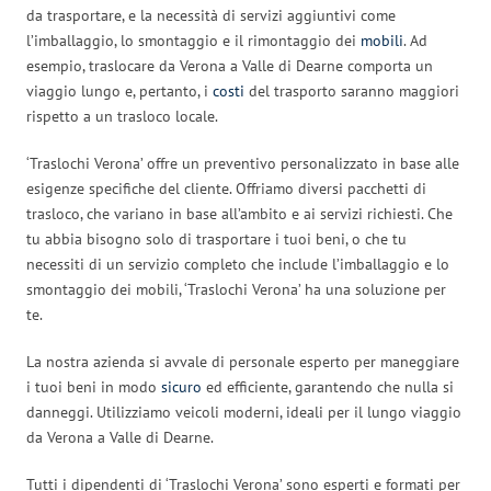
da trasportare, e la necessità di servizi aggiuntivi come
l’imballaggio, lo smontaggio e il rimontaggio dei
mobili
. Ad
esempio, traslocare da Verona a Valle di Dearne comporta un
viaggio lungo e, pertanto, i
costi
del trasporto saranno maggiori
rispetto a un trasloco locale.
‘Traslochi Verona’ offre un preventivo personalizzato in base alle
esigenze specifiche del cliente. Offriamo diversi pacchetti di
trasloco, che variano in base all’ambito e ai servizi richiesti. Che
tu abbia bisogno solo di trasportare i tuoi beni, o che tu
necessiti di un servizio completo che include l’imballaggio e lo
smontaggio dei mobili, ‘Traslochi Verona’ ha una soluzione per
te.
La nostra azienda si avvale di personale esperto per maneggiare
i tuoi beni in modo
sicuro
ed efficiente, garantendo che nulla si
danneggi. Utilizziamo veicoli moderni, ideali per il lungo viaggio
da Verona a Valle di Dearne.
Tutti i dipendenti di ‘Traslochi Verona’ sono esperti e formati per