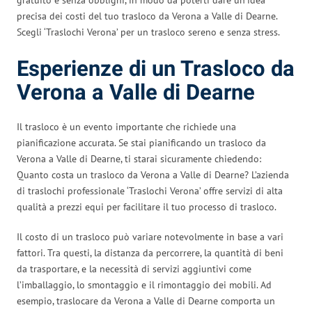
precisa dei costi del tuo trasloco da Verona a Valle di Dearne.
Scegli ‘Traslochi Verona’ per un trasloco sereno e senza stress.
Esperienze di un Trasloco da
Verona a Valle di Dearne
Il trasloco è un evento importante che richiede una
pianificazione accurata. Se stai pianificando un trasloco da
Verona a Valle di Dearne, ti starai sicuramente chiedendo:
Quanto costa un trasloco da Verona a Valle di Dearne? L’azienda
di traslochi professionale ‘Traslochi Verona’ offre servizi di alta
qualità a prezzi equi per facilitare il tuo processo di trasloco.
Il costo di un trasloco può variare notevolmente in base a vari
fattori. Tra questi, la distanza da percorrere, la quantità di beni
da trasportare, e la necessità di servizi aggiuntivi come
l’imballaggio, lo smontaggio e il rimontaggio dei mobili. Ad
esempio, traslocare da Verona a Valle di Dearne comporta un