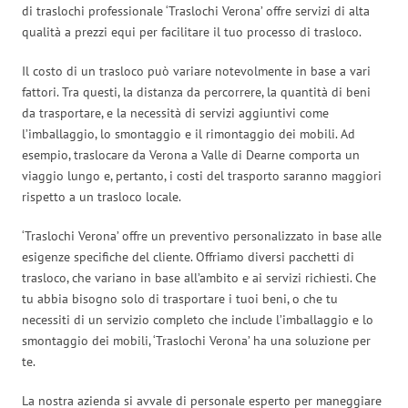
di traslochi professionale ‘Traslochi Verona’ offre servizi di alta
qualità a prezzi equi per facilitare il tuo processo di trasloco.
Il costo di un trasloco può variare notevolmente in base a vari
fattori. Tra questi, la distanza da percorrere, la quantità di beni
da trasportare, e la necessità di servizi aggiuntivi come
l’imballaggio, lo smontaggio e il rimontaggio dei mobili. Ad
esempio, traslocare da Verona a Valle di Dearne comporta un
viaggio lungo e, pertanto, i costi del trasporto saranno maggiori
rispetto a un trasloco locale.
‘Traslochi Verona’ offre un preventivo personalizzato in base alle
esigenze specifiche del cliente. Offriamo diversi pacchetti di
trasloco, che variano in base all’ambito e ai servizi richiesti. Che
tu abbia bisogno solo di trasportare i tuoi beni, o che tu
necessiti di un servizio completo che include l’imballaggio e lo
smontaggio dei mobili, ‘Traslochi Verona’ ha una soluzione per
te.
La nostra azienda si avvale di personale esperto per maneggiare