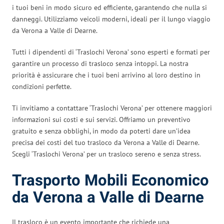
i tuoi beni in modo sicuro ed efficiente, garantendo che nulla si
danneggi. Utilizziamo veicoli moderni, ideali per il lungo viaggio
da Verona a Valle di Dearne.
Tutti i dipendenti di ‘Traslochi Verona’ sono esperti e formati per
garantire un processo di trasloco senza intoppi. La nostra
priorità è assicurare che i tuoi beni arrivino al loro destino in
condizioni perfette.
Ti invitiamo a contattare ‘Traslochi Verona’ per ottenere maggiori
informazioni sui costi e sui servizi. Offriamo un preventivo
gratuito e senza obblighi, in modo da poterti dare un’idea
precisa dei costi del tuo trasloco da Verona a Valle di Dearne.
Scegli ‘Traslochi Verona’ per un trasloco sereno e senza stress.
Trasporto Mobili Economico
da Verona a Valle di Dearne
Il trasloco è un evento importante che richiede una