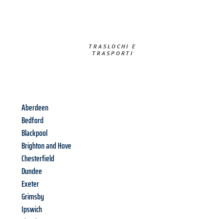
TRASLOCHI E
TRASPORTI​
Aberdeen
Bedford
Blackpool
Brighton and Hove
Chesterfield
Dundee
Exeter
Grimsby
Ipswich