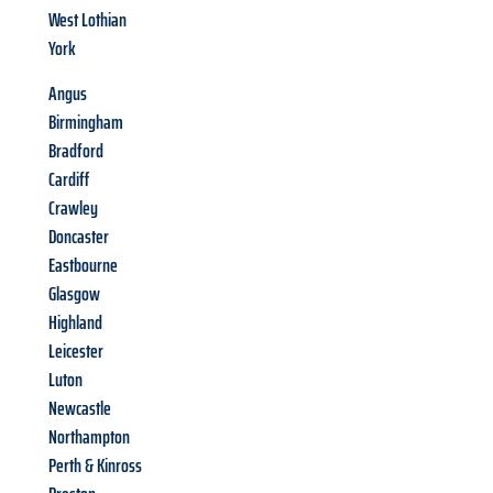
West Lothian
York
Angus
Birmingham
Bradford
Cardiff
Crawley
Doncaster
Eastbourne
Glasgow
Highland
Leicester
Luton
Newcastle
Northampton
Perth & Kinross