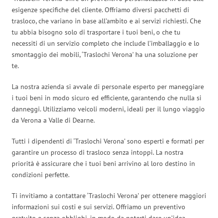
esigenze specifiche del cliente. Offriamo diversi pacchetti di
trasloco, che variano in base all’ambito e ai servizi richiesti. Che
tu abbia bisogno solo di trasportare i tuoi beni, o che tu
necessiti di un servizio completo che include l’imballaggio e lo
smontaggio dei mobili, ‘Traslochi Verona’ ha una soluzione per
te.
La nostra azienda si avvale di personale esperto per maneggiare
i tuoi beni in modo sicuro ed efficiente, garantendo che nulla si
danneggi. Utilizziamo veicoli moderni, ideali per il lungo viaggio
da Verona a Valle di Dearne.
Tutti i dipendenti di ‘Traslochi Verona’ sono esperti e formati per
garantire un processo di trasloco senza intoppi. La nostra
priorità è assicurare che i tuoi beni arrivino al loro destino in
condizioni perfette.
Ti invitiamo a contattare ‘Traslochi Verona’ per ottenere maggiori
informazioni sui costi e sui servizi. Offriamo un preventivo
gratuito e senza obblighi, in modo da poterti dare un’idea