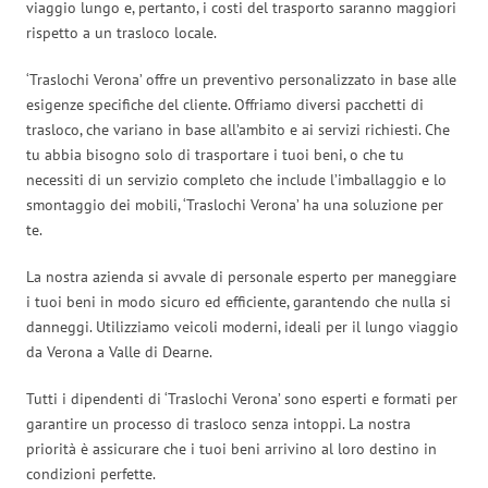
viaggio lungo e, pertanto, i costi del trasporto saranno maggiori
rispetto a un trasloco locale.
‘Traslochi Verona’ offre un preventivo personalizzato in base alle
esigenze specifiche del cliente. Offriamo diversi pacchetti di
trasloco, che variano in base all’ambito e ai servizi richiesti. Che
tu abbia bisogno solo di trasportare i tuoi beni, o che tu
necessiti di un servizio completo che include l’imballaggio e lo
smontaggio dei mobili, ‘Traslochi Verona’ ha una soluzione per
te.
La nostra azienda si avvale di personale esperto per maneggiare
i tuoi beni in modo sicuro ed efficiente, garantendo che nulla si
danneggi. Utilizziamo veicoli moderni, ideali per il lungo viaggio
da Verona a Valle di Dearne.
Tutti i dipendenti di ‘Traslochi Verona’ sono esperti e formati per
garantire un processo di trasloco senza intoppi. La nostra
priorità è assicurare che i tuoi beni arrivino al loro destino in
condizioni perfette.