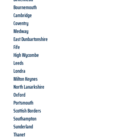
Bournemouth
Cambridge
Coventry
Medway
East Dunbartonshire
Fife
High Wycombe
Leeds
Londra
Milton Keynes
North Lanarkshire
Oxford
Portsmouth
Scottish Borders
Southampton
Sunderland
Thanet