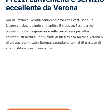
eccellente da Verona
Noi di Traslochi Verona comprendiamo che i costi sono un
fattore cruciale quando si pianifica il trasloco. Ecco perché
puntiamo sulla
trasparenza e sulla correttezza
per offrirti
soluzioni su misura. Che si tratti di un trasloco locale a Verona o
di un trasloco in tutta Europa, garantiamo servizi di trasloco di
alta qualità a prezzi competitivi.