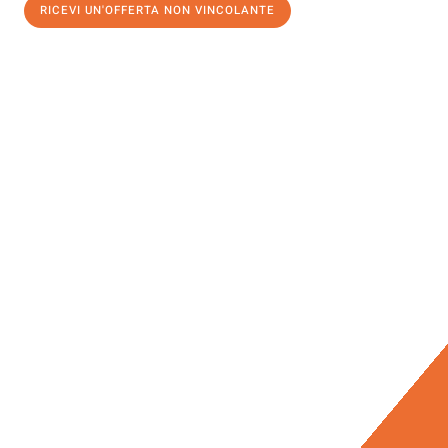
RICEVI UN'OFFERTA NON VINCOLANTE