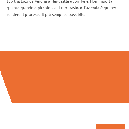
tuo trasloco da Verona a Newcastle upon Tyne. Non importa
quanto grande o piccolo sia il tuo trasloco, l’azienda è qui per
rendere il processo il più semplice possibile.
Traslochi Verona in numeri: