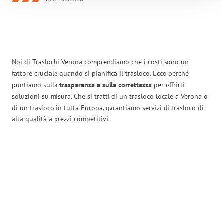
Noi di Traslochi Verona comprendiamo che i costi sono un
fattore cruciale quando si pianifica il trasloco. Ecco perché
puntiamo sulla
trasparenza e sulla correttezza
per offrirti
soluzioni su misura. Che si tratti di un trasloco locale a Verona o
di un trasloco in tutta Europa, garantiamo servizi di trasloco di
alta qualità a prezzi competitivi.