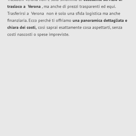
trasloco
a
Verona
, ma anche di prezzi trasparenti ed equi.
Trasferirsi a
Verona
non è solo una sfida logistica ma anche
finanziaria. Ecco perché ti offriamo
una panoramica dettagliata e
chiara dei costi,
così saprai esattamente cosa aspettarti, senza
costi nascosti o spese impreviste.