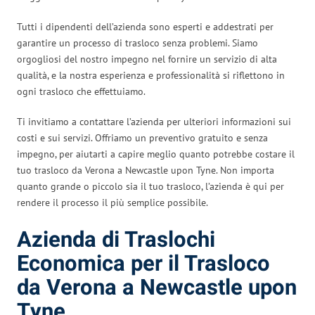
Tutti i dipendenti dell’azienda sono esperti e addestrati per
garantire un processo di trasloco senza problemi. Siamo
orgogliosi del nostro impegno nel fornire un servizio di alta
qualità, e la nostra esperienza e professionalità si riflettono in
ogni trasloco che effettuiamo.
Ti invitiamo a contattare l’azienda per ulteriori informazioni sui
costi e sui servizi. Offriamo un preventivo gratuito e senza
impegno, per aiutarti a capire meglio quanto potrebbe costare il
tuo trasloco da Verona a Newcastle upon Tyne. Non importa
quanto grande o piccolo sia il tuo trasloco, l’azienda è qui per
rendere il processo il più semplice possibile.
Azienda di Traslochi
Economica per il Trasloco
da Verona a Newcastle upon
Tyne