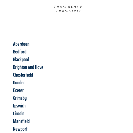
TRASLOCHI E
TRASPORTI​
Aberdeen
Bedford
Blackpool
Brighton and Hove
Chesterfield
Dundee
Exeter
Grimsby
Ipswich
Lincoln
Mansfield
Newport