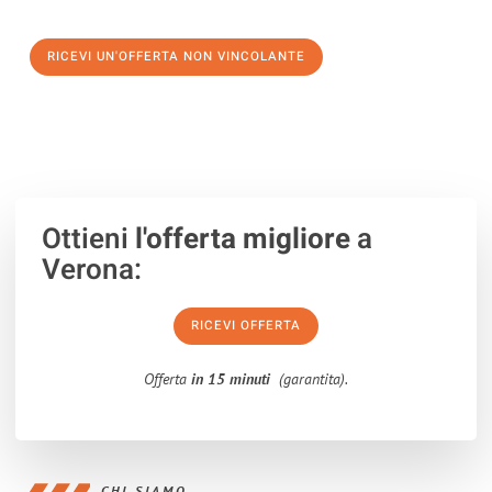
verso un trasloco senza stress a Newcastle upon Tyne
RICEVI UN'OFFERTA NON VINCOLANTE
100% non vincolante – Risposta garantita entro 15 minuti.
Ottieni
l'offerta migliore
a
Verona:
RICEVI OFFERTA
Offerta
in 15 minuti
(garantita).
CHI SIAMO