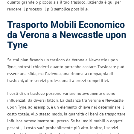
quanto grande o piccolo sia il tuo trasloco, l’azienda è qui per
rendere il processo il più semplice possibile.
Trasporto Mobili Economico
da Verona a Newcastle upon
Tyne
Se stai pianificando un trasloco da Verona a Newcastle upon
Tyne, potresti chiederti quanto potrebbe costare. Traslocare può
essere una sfida, ma l’azienda, una rinomata compagnia di
traslochi, offre servizi professionali a prezzi competitivi.
I costi di un trasloco possono variare notevolmente e sono
influenzati da diversi fattori. La distanza tra Verona e Newcastle
upon Tyne, ad esempio, è un elemento chiave nel determinare il
costo totale. Allo stesso modo, la quantità di beni da trasportare
influisce notevolmente sul prezzo. Se hai molti mobili o oggetti
pesanti, il costo sarà probabilmente più alto. Inoltre, i servizi