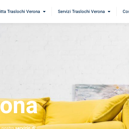
itta Traslochi Verona
Servizi Traslochi Verona
Cos
rona
il nostro
servizio di