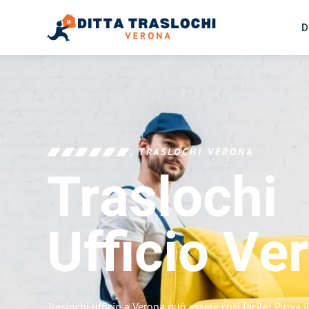
D
TRASLOCHI VERONA
Traslochi
Ufficio
Ve
Traslochi ufficio a Verona può essere così facile! Prova 