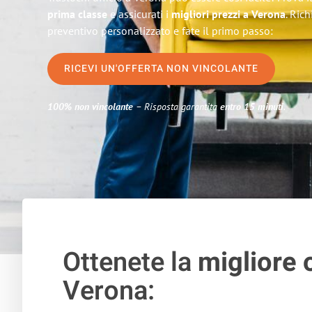
prima classe
e assicurati i
migliori prezzi a Verona
. Ric
preventivo personalizzato e fate il primo passo:
RICEVI UN'OFFERTA NON VINCOLANTE
100% non vincolante
– Risposta garantita
entro 15 minuti
.
Ottenete la
migliore 
Verona: