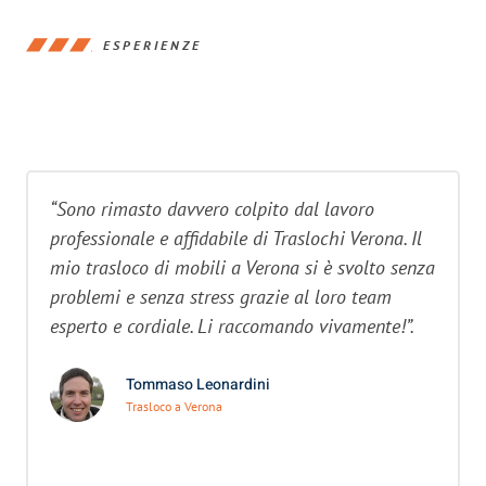
ESPERIENZE
“Sono rimasto davvero colpito dal lavoro
professionale e affidabile di Traslochi Verona. Il
mio trasloco di mobili a Verona si è svolto senza
problemi e senza stress grazie al loro team
esperto e cordiale. Li raccomando vivamente!”.
Tommaso Leonardini
Trasloco a Verona