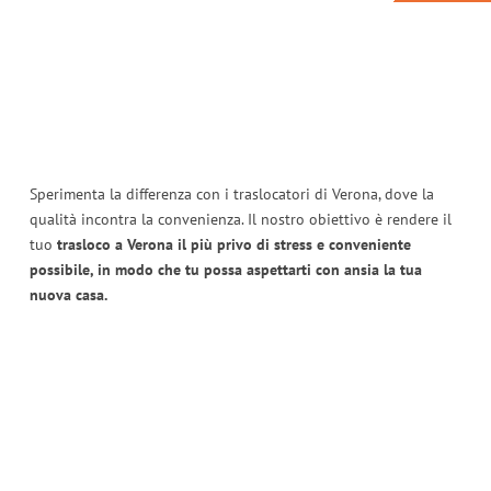
Sperimenta la differenza con i traslocatori di Verona, dove la
qualità incontra la convenienza. Il nostro obiettivo è rendere il
tuo
trasloco a Verona il più privo di stress e conveniente
possibile, in modo che tu possa aspettarti con ansia la tua
nuova casa.