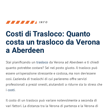
INFO
Costi di Trasloco: Quanto
costa un trasloco da Verona
a Aberdeen
Stai pianificando un
trasloco
da Verona ad Aberdeen e ti chiedi
quanto potrebbe costare? Sei nel posto giusto. Il trasloco può
essere un’operazione stressante e costosa, ma non dev’essere
così. L’azienda di traslochi di cui parleremo offre servizi
professionali a prezzi onesti, aiutandoti a ridurre sia lo stress che
i
costi
.
Il costo di un trasloco può variare notevolmente a seconda di
vari fattori. La distanza tra la Verona di partenza e la Verona di