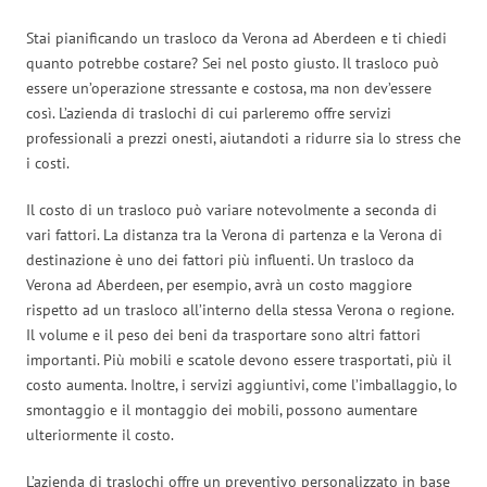
Stai pianificando un trasloco da Verona ad Aberdeen e ti chiedi
quanto potrebbe costare? Sei nel posto giusto. Il trasloco può
essere un’operazione stressante e costosa, ma non dev’essere
così. L’azienda di traslochi di cui parleremo offre servizi
professionali a prezzi onesti, aiutandoti a ridurre sia lo stress che
i costi.
Il costo di un trasloco può variare notevolmente a seconda di
vari fattori. La distanza tra la Verona di partenza e la Verona di
destinazione è uno dei fattori più influenti. Un trasloco da
Verona ad Aberdeen, per esempio, avrà un costo maggiore
rispetto ad un trasloco all’interno della stessa Verona o regione.
Il volume e il peso dei beni da trasportare sono altri fattori
importanti. Più mobili e scatole devono essere trasportati, più il
costo aumenta. Inoltre, i servizi aggiuntivi, come l’imballaggio, lo
smontaggio e il montaggio dei mobili, possono aumentare
ulteriormente il costo.
L’azienda di traslochi offre un preventivo personalizzato in base