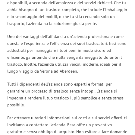
disponibili, a seconda dell’ampiezza e dei servizi richiesti. Che tu
abbia bisogno di un trasloco completo, che include l’imballaggio
e lo smontaggio dei mobili, o che tu stia cercando solo un
trasporto, l’azienda ha la soluzione giusta per te.
Uno dei vantaggi dell’affidarsi a un’azienda professionale come
questa è l’esperienza e l’efficienza dei suoi traslocatori. Essi sono
addestrati per maneggiare i tuoi beni in modo sicuro ed
efficiente, garantendo che nulla venga danneggiato durante il
trasloco. Inoltre, l’azienda utilizza veicoli moderni, ideali per il
lungo viaggio da Verona ad Aberdeen.
Tutti i dipendenti dell’azienda sono esperti e formati per
garantire un processo di trasloco senza intoppi. L’azienda si
impegna a rendere il tuo trasloco il più semplice e senza stress
possibile.
Per ottenere ulteriori informazioni sui costi e sui servizi offerti, ti
invitiamo a contattare l’azienda. Essa offre un preventivo
gratuito e senza obbligo di acquisto. Non esitare a fare domande