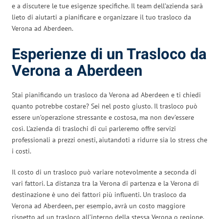
e a discutere le tue esigenze specifiche. Il team dell’azienda sarà
lieto di aiutarti a pianificare e organizzare il tuo trasloco da
Verona ad Aberdeen.
Esperienze di un Trasloco da
Verona a Aberdeen
Stai pianificando un trasloco da Verona ad Aberdeen e ti chiedi
quanto potrebbe costare? Sei nel posto giusto. Il trasloco può
essere un’operazione stressante e costosa, ma non dev’essere
così. L’azienda di traslochi di cui parleremo offre servizi
professionali a prezzi onesti, aiutandoti a ridurre sia lo stress che
i costi.
Il costo di un trasloco può variare notevolmente a seconda di
vari fattori. La distanza tra la Verona di partenza e la Verona di
destinazione è uno dei fattori più influenti. Un trasloco da
Verona ad Aberdeen, per esempio, avrà un costo maggiore
rispetto ad un trasloco all’interno della stessa Verona o regione.