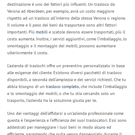
destinazione è uno dei fattori più influenti. Un trasloco da
Verona ad Aberdeen, per esempio, avrà un costo maggiore
rispetto ad un trasloco all’interno della stessa Verona o regione.
Il volume e il peso dei beni da trasportare sono altri fattori
importanti. Più
mobili
e scatole devono essere trasportati, più il
costo aumenta. Inoltre, i servizi aggiuntivi, come l’imballaggio, lo
smontaggio e il montaggio dei mobili, possono aumentare
ulteriormente il costo.
L’azienda di traslochi offre un preventivo personalizzato in base
alle esigenze del cliente. Esistono diversi pacchetti di trasloco
disponibili, a seconda dell’ampiezza e dei servizi richiesti. Che tu
abbia bisogno di un
trasloco completo
, che include l’imballaggio
e lo smontaggio dei mobili, o che tu stia cercando solo un
trasporto, l’azienda ha la soluzione giusta per te.
Uno dei vantaggi dell’affidarsi a un’azienda professionale come
questa è l’esperienza e l’efficienza dei suoi traslocatori. Essi sono
addestrati per maneggiare i tuoi beni in modo
sicuro
ed
efficiente, garantendo che nulla venga danneggiato durante il