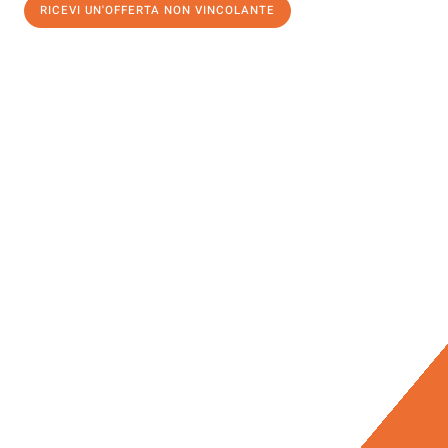
RICEVI UN'OFFERTA NON VINCOLANTE