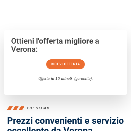
100% non vincolante
– Risposta garantita
entro 15 minuti
.
Ottieni
l'offerta migliore
a
Verona:
RICEVI OFFERTA
Offerta
in 15 minuti
(garantita).
CHI SIAMO
Prezzi convenienti e servizio
eccellente da Verona