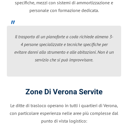
specifiche, mezzi con sistemi di ammortizzazione e
personale con formazione dedicata.
Il trasporto di un pianoforte a coda richiede almeno 3-
4 persone specializzate e tecniche specifiche per
evitare danni allo strumento e alle abitazioni. Non è un
servizio che si può improvvisare.
Zone Di Verona Servite
Le ditte di trasloco operano in tutti i quartieri di Verona,
con particolare esperienza nelle aree più complesse dal
punto di vista logistico: