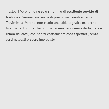
Traslochi Verona non è solo sinonimo di
eccellente
servizio di
trasloco
a
Verona
, ma anche di prezzi trasparenti ed equi.
Trasferirsi a
Verona
non è solo una sfida logistica ma anche
finanziaria. Ecco perché ti offriamo
una panoramica dettagliata e
chiara dei costi,
così saprai esattamente cosa aspettarti, senza
costi nascosti o spese impreviste.