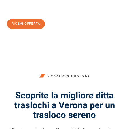
Ottieni subito
un'offerta non vincolante
e
risparmia € 100:
RICEVI OFFERTA
0299948957
TRASLOCA CON NOI
Scoprite la migliore ditta
traslochi a Verona per un
trasloco sereno