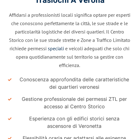
Traslochi A Verona
Affidarsi a professionisti locali significa optare per esperti
che conoscono perfettamente la città, le sue strade e le
particolarità logistiche dei diversi quartieri. Il Centro
Storico con le sue strade strette e Zone a Traffico Limitato
richiede permessi
speciali
e veicoli adeguati che solo chi
opera quotidianamente sul territorio sa gestire con
efficienza.
Conoscenza approfondita delle caratteristiche
dei quartieri veronesi
Gestione professionale dei permessi ZTL per
accesso al Centro Storico
Esperienza con gli edifici storici senza
ascensore di Veronetta
Flessibilità oraria per adattarsi alle esigenze