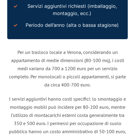
Servizi aggiuntivi richiesti (imballaggio,
montaggio, ecc.)
Periodo dell’anno (alta o bassa stagione)
Per un trasloco locale a Verona, considerando un
appartamento di medie dimensioni (80-100 mq), i costi
medi variano da 700 a 1200 euro per un servizio
completo. Per monolocali o piccoli appartamenti, si parte
da circa 400-700 euro.
I servizi aggiuntivi hanno costi specifici: lo smontaggio e
montaggio mobili può incidere per 80-200 euro, mentre
l’utilizzo di montacarichi esterni costa generalmente tra
350 e 500 euro. I permessi per occupazione di suolo
pubblico hanno un costo amministrativo di 50-100 euro,