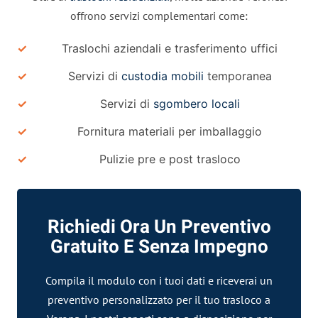
offrono servizi complementari come:
Traslochi aziendali e trasferimento uffici
Servizi di
custodia mobili
temporanea
Servizi di
sgombero locali
Fornitura materiali per imballaggio
Pulizie pre e post trasloco
Richiedi Ora Un Preventivo
Gratuito E Senza Impegno
Compila il modulo con i tuoi dati e riceverai un
preventivo personalizzato per il tuo trasloco a