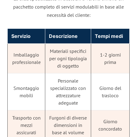
pacchetto completo di servizi modulabili in base alle
necessità del cliente:
Servizio
Descrizione
Tempi medi
Materiali specifici
Imballaggio
1-2 giorni
per ogni tipologia
professionale
prima
di oggetto
Personale
Smontaggio
specializzato con
Giorno del
mobili
attrezzature
trasloco
adeguate
Trasporto con
Furgoni di diverse
Giorno
mezzi
dimensioni in
concordato
assicurati
base al volume