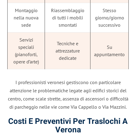
Montaggio
Riassemblaggio
Stesso
nella nuova
di tutti i mobili
giorno/giorno
sede
smontati
successivo
Servizi
Tecniche e
speciali
Su
attrezzature
(pianoforti,
appuntamento
dedicate
opere d’arte)
I professionisti veronesi gestiscono con particolare
attenzione le problematiche legate agli edifici storici del
centro, come scale strette, assenza di ascensori o difficoltà
di parcheggio nelle vie come Via Cappello o Via Mazzini.
Costi E Preventivi Per Traslochi A
Verona