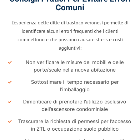
Comuni
L’esperienza delle ditte di trasloco veronesi permette di
identificare alcuni errori frequenti che i clienti
commettono e che possono causare stress e costi
aggiuntivi:
Non verificare le misure dei mobili e delle
porte/scale nella nuova abitazione
Sottostimare il tempo necessario per
l’imballaggio
Dimenticare di prenotare l’utilizzo esclusivo
dell’ascensore condominiale
Trascurare la richiesta di permessi per l’accesso
in ZTL o occupazione suolo pubblico