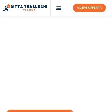
RICEVI OFFERTA
Ditta Traslochi Verona
Servizi Traslochi Verona
Costi e prezzi
TRASLOCHI VERONA
Traslochi Verona
Manchester
Il tuo trasloco Verona Manchester può essere così facile!
Sperimenta il nostro
servizio di prima classe
e assicurati i
migliori prezzi in Verona
.
Richiedo ora la tua offerta personalizzata e fai il primo passo
verso un trasloco senza stress a Manchester