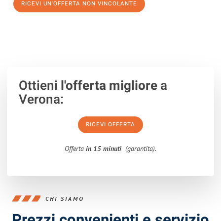
RICEVI UN'OFFERTA NON VINCOLANTE
100% non vincolante – Risposta garantita entro 15 minuti.
Ottieni
l'offerta migliore
a
Verona:
RICEVI OFFERTA
Offerta
in 15 minuti
(garantita).
CHI SIAMO
Prezzi convenienti e servizio