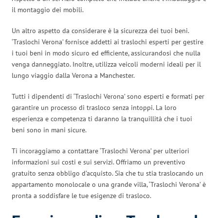
il montaggio dei mobili.
Un altro aspetto da considerare è la sicurezza dei tuoi beni.
‘Traslochi Verona’ fornisce addetti ai traslochi esperti per gestire
i tuoi beni in modo sicuro ed efficiente, assicurandosi che nulla
venga danneggiato. Inoltre, utilizza veicoli moderni ideali per il
lungo viaggio dalla Verona a Manchester.
Tutti i dipendenti di ‘Traslochi Verona’ sono esperti e formati per
garantire un processo di trasloco senza intoppi. La loro
esperienza e competenza ti daranno la tranquillità che i tuoi
beni sono in mani sicure.
Ti incoraggiamo a contattare ‘Traslochi Verona’ per ulteriori
informazioni sui costi e sui servizi. Offriamo un preventivo
gratuito senza obbligo d’acquisto. Sia che tu stia traslocando un
appartamento monolocale o una grande villa, ‘Traslochi Verona’ è
pronta a soddisfare le tue esigenze di trasloco.