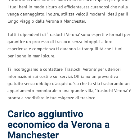
i tuoi beni in modo sicuro ed efficiente, assicurandosi che nulla
venga danneggiato. Inoltre, utilizza veicoli moderni ideali per il
lungo viaggio dalla Verona a Manchester.
Tutti i dipendenti di ‘Traslochi Verona’ sono esperti e formati per
garantire un processo di trasloco senza intoppi. La loro
esperienza e competenza ti daranno la tranquillità che i tuoi
beni sono in mani sicure.
Ti incoraggiamo a contattare ‘Traslochi Verona’ per ulteriori
informazioni sui costi e sui servizi. Offriamo un preventivo
gratuito senza obbligo d’acquisto. Sia che tu stia traslocando un
appartamento monolocale o una grande villa, ‘Traslochi Verona’ è
pronta a soddisfare le tue esigenze di trasloco.
Carico aggiuntivo
economico da Verona a
Manchester