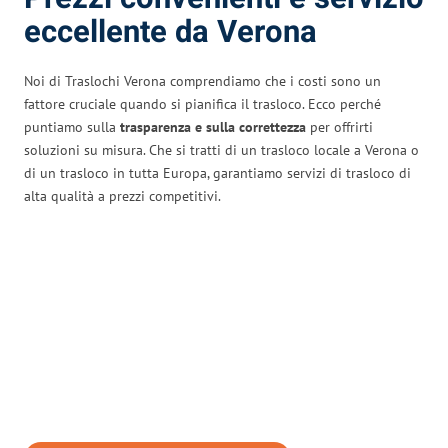
eccellente da Verona
Noi di Traslochi Verona comprendiamo che i costi sono un
fattore cruciale quando si pianifica il trasloco. Ecco perché
puntiamo sulla
trasparenza e sulla correttezza
per offrirti
soluzioni su misura. Che si tratti di un trasloco locale a Verona o
di un trasloco in tutta Europa, garantiamo servizi di trasloco di
alta qualità a prezzi competitivi.