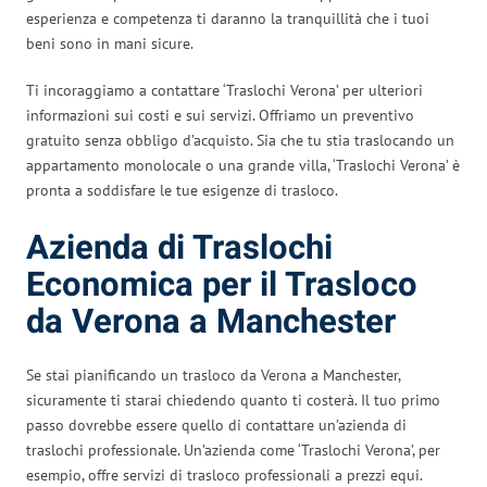
esperienza e competenza ti daranno la tranquillità che i tuoi
beni sono in mani sicure.
Ti incoraggiamo a contattare ‘Traslochi Verona’ per ulteriori
informazioni sui costi e sui servizi. Offriamo un preventivo
gratuito senza obbligo d’acquisto. Sia che tu stia traslocando un
appartamento monolocale o una grande villa, ‘Traslochi Verona’ è
pronta a soddisfare le tue esigenze di trasloco.
Azienda di Traslochi
Economica per il Trasloco
da Verona a Manchester
Se stai pianificando un trasloco da Verona a Manchester,
sicuramente ti starai chiedendo quanto ti costerà. Il tuo primo
passo dovrebbe essere quello di contattare un’azienda di
traslochi professionale. Un’azienda come ‘Traslochi Verona’, per
esempio, offre servizi di trasloco professionali a prezzi equi.