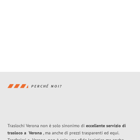
PERCHÉ NOI?
Traslochi Verona non è solo sinonimo di
eccellente
servizio di
trasloco
a
Verona
, ma anche di prezzi trasparenti ed equi.