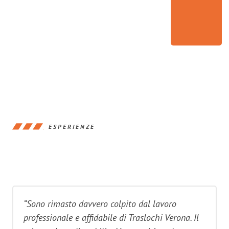
ESPERIENZE
“Sono rimasto davvero colpito dal lavoro
professionale e affidabile di Traslochi Verona. Il