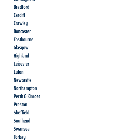
Bradford
Cardiff
Crawley
Doncaster
Eastbourne
Glasgow
Highland
Leicester
Luton
Newcastle
Northampton
Perth & Kinross
Preston
Sheffield
Southend
Swansea
Torbay