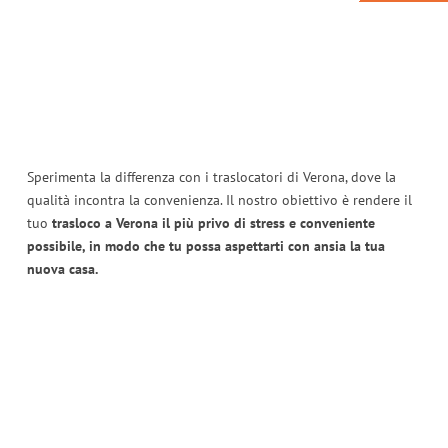
Sperimenta la differenza con i traslocatori di Verona, dove la
qualità incontra la convenienza. Il nostro obiettivo è rendere il
tuo
trasloco a Verona il più privo di stress e conveniente
possibile, in modo che tu possa aspettarti con ansia la tua
nuova casa.