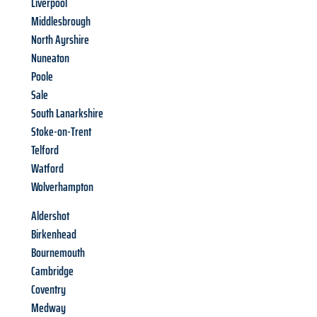
Liverpool
Middlesbrough
North Ayrshire
Nuneaton
Poole
Sale
South Lanarkshire
Stoke-on-Trent
Telford
Watford
Wolverhampton
Aldershot
Birkenhead
Bournemouth
Cambridge
Coventry
Medway