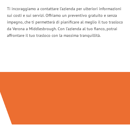
Ti incoraggiamo a contattare l’azienda per ulteriori informazioni
sui costi e sui servizi. Offriamo un preventivo gratuito e senza
impegno, che ti permetterà di pianificare al meglio il tuo trasloco
da Verona a Middlesbrough. Con l’azienda al tuo fianco, potrai
affrontare il tuo trasloco con la massima tranquillità.
Traslochi Verona in numeri: