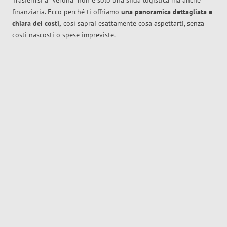
Trasferirsi a
Verona
non è solo una sfida logistica ma anche
finanziaria. Ecco perché ti offriamo
una panoramica dettagliata e
chiara dei costi,
così saprai esattamente cosa aspettarti, senza
costi nascosti o spese impreviste.