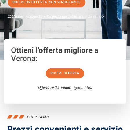
RICEVI UN'OFFERTA NON VINCOLANTE
100% non vincolante – Risposta garantita entro 15 minuti.
Ottieni
l'offerta migliore
a
Verona:
RICEVI OFFERTA
Offerta
in 15 minuti
(garantita).
CHI SIAMO
Prezzi convenienti e servizio