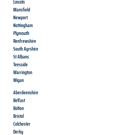
Lincoln
Mansfield
Newport
Nottingham
Plymouth
Renfrewshire
South Ayrshire
St Albans
Teesside
Warrington
Wigan
Aberdeenshire
Belfast
Bolton
Bristol
Colchester
Derby