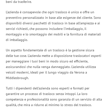
beni da trasferire.
L’azienda è consapevole che ogni trasloco è unico e offre un
preventivo personalizzato in base alle esigenze del cliente. Sono
disponibili diversi pacchetti di trasloco in base all’ampiezza e ai
servizi richiesti, che possono includere l’imballaggio, il
montaggio e lo smontaggio dei mobili e la fornitura di materiali
di imballaggio.
Un aspetto fondamentale di un trasloco è la gestione sicura
delle tue cose. L’azienda mette a disposizione traslocatori esperti
per maneggiare i tuoi beni in modo sicuro ed efficiente,
assicurandosi che nulla venga danneggiato. L’azienda utilizza
veicoli moderni, ideali per il lungo viaggio da Verona a
Middlesbrough.
Tutti i dipendenti dell’azienda sono esperti e formati per
garantire un processo di trasloco senza intoppi. La loro
competenza e professionalità sono garanzia di un servizio di alta
qualità, che mira a ridurre al minimo lo stress del trasloco.