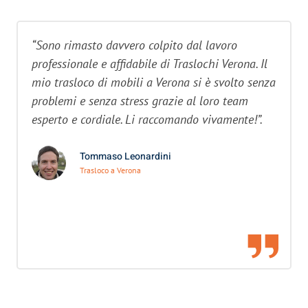
“Sono rimasto davvero colpito dal lavoro
professionale e affidabile di Traslochi Verona. Il
mio trasloco di mobili a Verona si è svolto senza
problemi e senza stress grazie al loro team
esperto e cordiale. Li raccomando vivamente!”.
Tommaso Leonardini
Trasloco a Verona