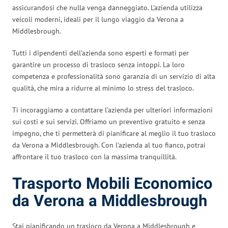
assicurandosi che nulla venga danneggiato. L’azienda utilizza
veicoli moderni, ideali per il lungo viaggio da Verona a
Middlesbrough.
Tutti i dipendenti dell’azienda sono esperti e formati per
garantire un processo di trasloco senza intoppi. La loro
competenza e professionalità sono garanzia di un servizio di alta
qualità, che mira a ridurre al minimo lo stress del trasloco.
Ti incoraggiamo a contattare l’azienda per ulteriori informazioni
sui costi e sui servizi. Offriamo un preventivo gratuito e senza
impegno, che ti permetterà di pianificare al meglio il tuo trasloco
da Verona a Middlesbrough. Con l’azienda al tuo fianco, potrai
affrontare il tuo trasloco con la massima tranquillità.
Trasporto Mobili Economico
da Verona a Middlesbrough
Stai pianificando un trasloco da Verona a Middlesbrough e