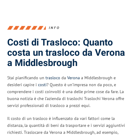
INFO
Costi di Trasloco: Quanto
costa un trasloco da Verona
a Middlesbrough
Stai pianificando un
trasloco
da
Verona
a Middlesbrough e
desideri capire i
costi
? Questo è un’impresa non da poco, e
comprendere i costi coinvolti è una delle prime cose da fare. La
buona notizia è che l’azienda di traslochi Traslochi Verona offre
servizi professionali di trasloco a prezzi equi.
Il costo di un trasloco è influenzato da vari fattori come la
distanza, la quantità di beni da trasportare e i servizi aggiuntivi
richiesti. Traslocare da Verona a Middlesbrough, ad esempio,