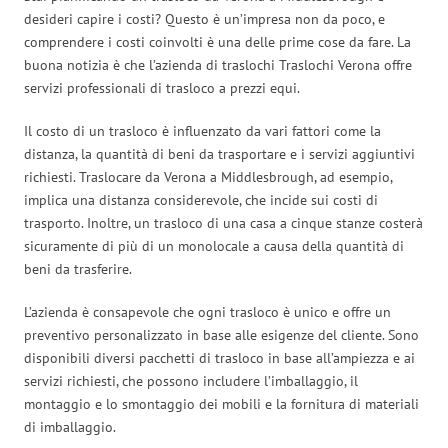
desideri capire i costi? Questo è un’impresa non da poco, e
comprendere i costi coinvolti è una delle prime cose da fare. La
buona notizia è che l’azienda di traslochi Traslochi Verona offre
servizi professionali di trasloco a prezzi equi.
Il costo di un trasloco è influenzato da vari fattori come la
distanza, la quantità di beni da trasportare e i servizi aggiuntivi
richiesti. Traslocare da Verona a Middlesbrough, ad esempio,
implica una distanza considerevole, che incide sui costi di
trasporto. Inoltre, un trasloco di una casa a cinque stanze costerà
sicuramente di più di un monolocale a causa della quantità di
beni da trasferire.
L’azienda è consapevole che ogni trasloco è unico e offre un
preventivo personalizzato in base alle esigenze del cliente. Sono
disponibili diversi pacchetti di trasloco in base all’ampiezza e ai
servizi richiesti, che possono includere l’imballaggio, il
montaggio e lo smontaggio dei mobili e la fornitura di materiali
di imballaggio.