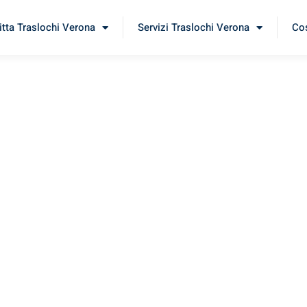
itta Traslochi Verona
Servizi Traslochi Verona
Cos
rby
rimenta il nostro
servizio