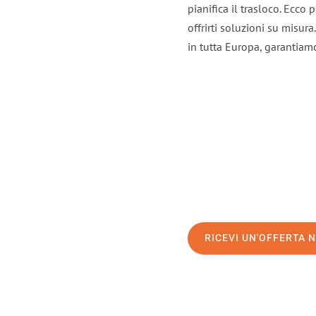
pianifica il trasloco. Ecco
offrirti soluzioni su misura
in tutta Europa, garantiamo 
RICEVI UN'OFFERTA 