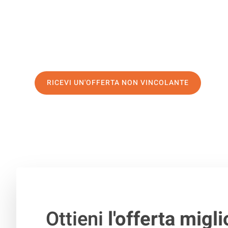
di prima classe
e assicurati i
migliori prezzi in Verona
.
Richiedo ora la tua offerta personalizzata e fai il prim
trasloco senza stress a Derby
RICEVI UN'OFFERTA NON VINCOLANTE
100% non vincolante – Risposta garantita entro 15 minuti.
Ottieni
l'offerta migli