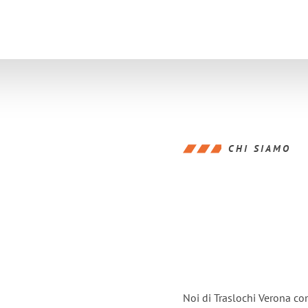
CHI SIAMO
Noi di Traslochi Verona co