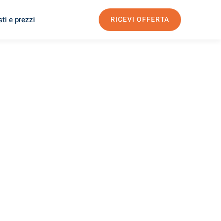
ti e prezzi
RICEVI OFFERTA