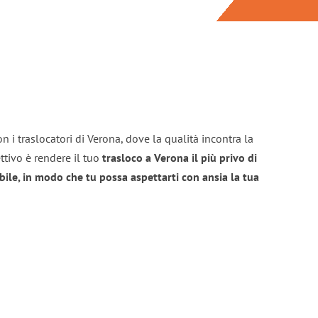
n i traslocatori di Verona, dove la qualità incontra la
ttivo è rendere il tuo
trasloco a Verona il più privo di
bile, in modo che tu possa aspettarti con ansia la tua