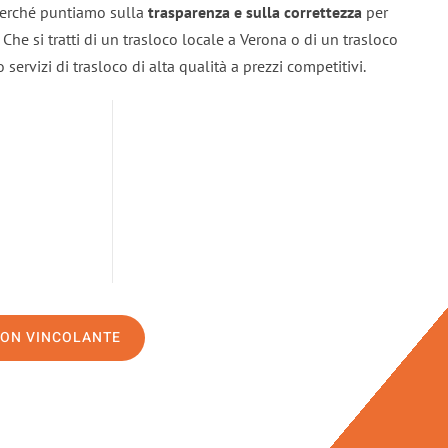
 perché puntiamo sulla
trasparenza e sulla correttezza
per
. Che si tratti di un trasloco locale a Verona o di un trasloco
servizi di trasloco di alta qualità a prezzi competitivi.
NON VINCOLANTE