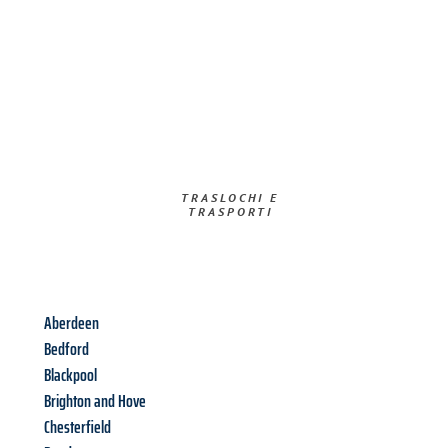
TRASLOCHI E
TRASPORTI​
Aberdeen
Bedford
Blackpool
Brighton and Hove
Chesterfield