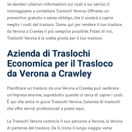
Se desideri ulteriori informazioni sui costi e sui servizi, ti
incoraggiamo a contattare Traslochi Verona. Offriamo un
preventivo gratuito e senza obbligo, che ti aiuterà a capire
meglio i costi del trasloco. Siamo qui per rendere il tuo trasloco
da Verona a Crawley il più semplice possibile. Fidati di noi,
Traslochi Verona è la scelta giusta per il tuo trasloco.
Azienda di Traslochi
Economica per il Trasloco
da Verona a Crawley
Pianificare un trasloco da una Verona a Crawley può sembrare
un’impresa enorme, soprattutto quando si cerca di capire i costi.
È qui che entra in gioco Traslochi Verona, l’azienda di traslochi
che offre servizi professionali a prezzi equi.
La Traslochi Verona comincia il suo percorso a Verona, la Verona
di partenza del trasloco. Da lì, inizia il lungo viaggio verso