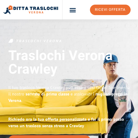
RICEVI OFFERTA
Ditta Traslochi Verona
Servizi Traslochi Verona
Costi e prezzi
TRASLOCHI VERONA
Traslochi Verona
Crawley
Il tuo trasloco Verona Crawley può essere così facile! Sperimenta
il nostro
servizio di prima classe
e assicurati i
migliori prezzi in
Verona
.
Richiedo ora la tua offerta personalizzata e fai il primo passo
verso un trasloco senza stress a Crawley