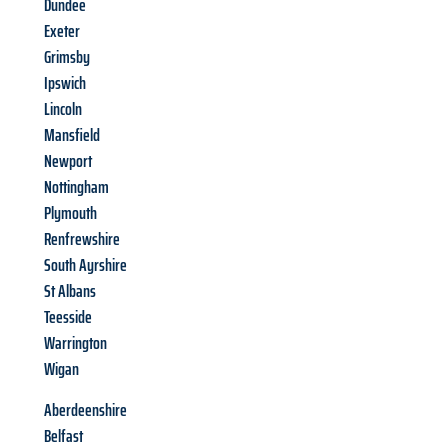
Dundee
Exeter
Grimsby
Ipswich
Lincoln
Mansfield
Newport
Nottingham
Plymouth
Renfrewshire
South Ayrshire
St Albans
Teesside
Warrington
Wigan
Aberdeenshire
Belfast