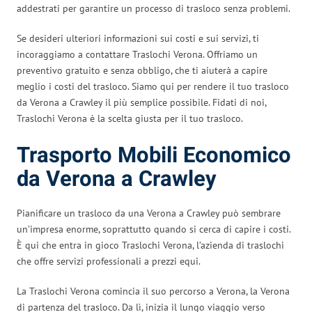
addestrati per garantire un processo di trasloco senza problemi.
Se desideri ulteriori informazioni sui costi e sui servizi, ti
incoraggiamo a contattare Traslochi Verona. Offriamo un
preventivo gratuito e senza obbligo, che ti aiuterà a capire
meglio i costi del trasloco. Siamo qui per rendere il tuo trasloco
da Verona a Crawley il più semplice possibile. Fidati di noi,
Traslochi Verona è la scelta giusta per il tuo trasloco.
Trasporto Mobili Economico
da Verona a Crawley
Pianificare un trasloco da una Verona a Crawley può sembrare
un’impresa enorme, soprattutto quando si cerca di capire i costi.
È qui che entra in gioco Traslochi Verona, l’azienda di traslochi
che offre servizi professionali a prezzi equi.
La Traslochi Verona comincia il suo percorso a Verona, la Verona
di partenza del trasloco. Da lì, inizia il lungo viaggio verso