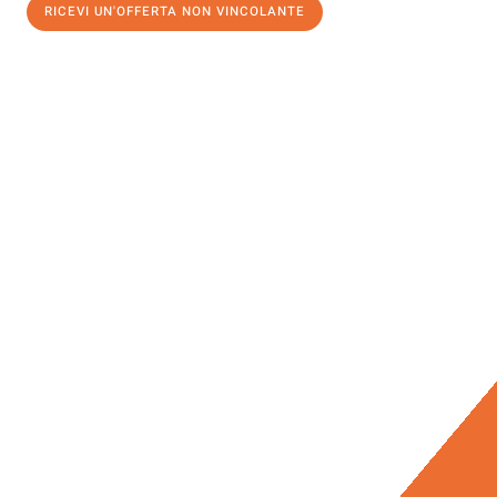
RICEVI UN'OFFERTA NON VINCOLANTE