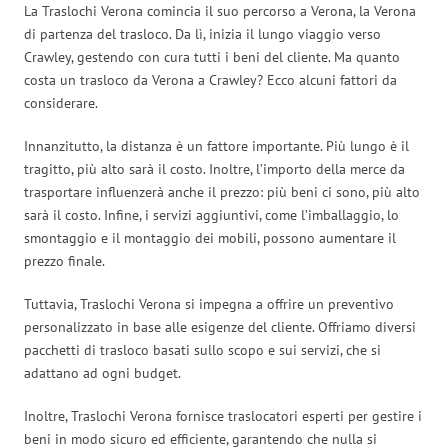
La Traslochi Verona comincia il suo percorso a Verona, la Verona
di partenza del trasloco. Da lì, inizia il lungo viaggio verso
Crawley, gestendo con cura tutti i beni del cliente. Ma quanto
costa un trasloco da Verona a Crawley? Ecco alcuni fattori da
considerare.
Innanzitutto, la distanza è un fattore importante. Più lungo è il
tragitto, più alto sarà il costo. Inoltre, l’importo della merce da
trasportare influenzerà anche il prezzo: più beni ci sono, più alto
sarà il costo. Infine, i servizi aggiuntivi, come l’imballaggio, lo
smontaggio e il montaggio dei mobili, possono aumentare il
prezzo finale.
Tuttavia, Traslochi Verona si impegna a offrire un preventivo
personalizzato in base alle esigenze del cliente. Offriamo diversi
pacchetti di trasloco basati sullo scopo e sui servizi, che si
adattano ad ogni budget.
Inoltre, Traslochi Verona fornisce traslocatori esperti per gestire i
beni in modo sicuro ed efficiente, garantendo che nulla si