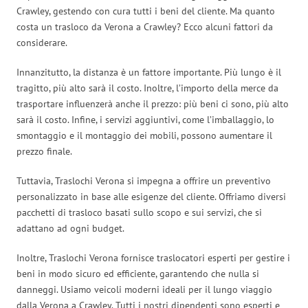
Crawley, gestendo con cura tutti i beni del cliente. Ma quanto
costa un trasloco da Verona a Crawley? Ecco alcuni fattori da
considerare.
Innanzitutto, la distanza è un fattore importante. Più lungo è il
tragitto, più alto sarà il costo. Inoltre, l’importo della merce da
trasportare influenzerà anche il prezzo: più beni ci sono, più alto
sarà il costo. Infine, i servizi aggiuntivi, come l’imballaggio, lo
smontaggio e il montaggio dei mobili, possono aumentare il
prezzo finale.
Tuttavia, Traslochi Verona si impegna a offrire un preventivo
personalizzato in base alle esigenze del cliente. Offriamo diversi
pacchetti di trasloco basati sullo scopo e sui servizi, che si
adattano ad ogni budget.
Inoltre, Traslochi Verona fornisce traslocatori esperti per gestire i
beni in modo sicuro ed efficiente, garantendo che nulla si
danneggi. Usiamo veicoli moderni ideali per il lungo viaggio
dalla Verona a Crawley. Tutti i nostri dipendenti sono esperti e