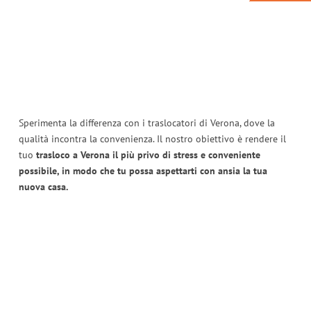
Sperimenta la differenza con i traslocatori di Verona, dove la
qualità incontra la convenienza. Il nostro obiettivo è rendere il
tuo
trasloco a Verona il più privo di stress e conveniente
possibile, in modo che tu possa aspettarti con ansia la tua
nuova casa.