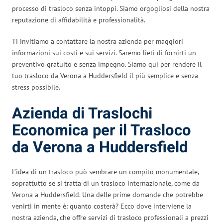
processo di trasloco senza intoppi. Siamo orgogliosi della nostra
reputazione di affidabilità e professionalità.
Ti invitiamo a contattare la nostra azienda per maggiori
informazioni sui costi e sui servizi. Saremo lieti di fornirti un
preventivo gratuito e senza impegno. Siamo qui per rendere il
tuo trasloco da Verona a Huddersfield il più semplice e senza
stress possibile.
Azienda di Traslochi
Economica per il Trasloco
da Verona a Huddersfield
L’idea di un trasloco può sembrare un compito monumentale,
soprattutto se si tratta di un trasloco internazionale, come da
Verona a Huddersfield. Una delle prime domande che potrebbe
venirti in mente è: quanto costerà? Ecco dove interviene la
nostra azienda, che offre servizi di trasloco professionali a prezzi