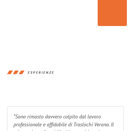
ESPERIENZE
“Sono rimasto davvero colpito dal lavoro
professionale e affidabile di Traslochi Verona. Il