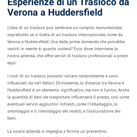
Esperienze di un Trasloco da
Verona a Huddersfield
L’idea di un trasloco può sembrare un compito monumentale,
soprattutto se si tratta di un trasloco internazionale, come da
Verona a Huddersfield. Una delle prime domande che potrebbe
venirti in mente è: quanto costerà? Ecco dove interviene la
nostra azienda, che offre servizi di trasloco professionali a prezzi
equi.
I costi di un trasloco possono variare notevolmente e sono
influenzati da vari fattori. Ovviamente, la distanza tra Verona e
Huddersfield è un elemento significativo, ma non è l’unico. Anche
la quantità di beni da trasportare influenzerà il prezzo, così come
eventuali servizi aggiuntivi richiesti, come l’imballaggio, lo
smontaggio e il rimontaggio dei mobili, e l’assicurazione dei
beni.
La nostra azienda si impegna a fornire un preventivo