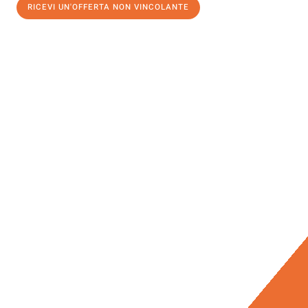
RICEVI UN'OFFERTA NON VINCOLANTE