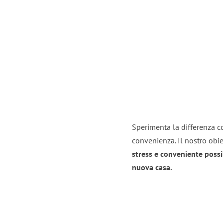
Sperimenta la differenza co
convenienza. Il nostro obie
stress e conveniente possi
nuova casa.