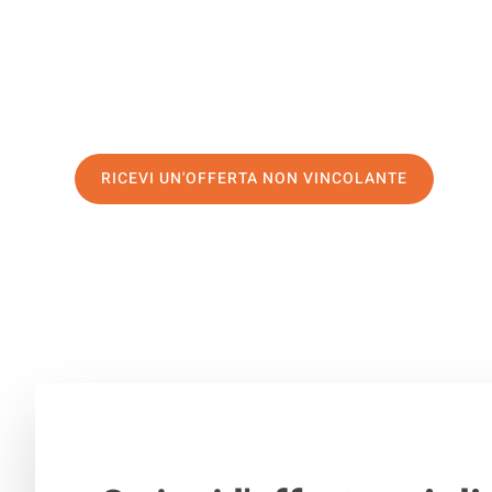
servizio di prima classe
e assicurati i
migliori prezzi in
Richiedo ora la tua offerta personalizzata e fai il prim
trasloco senza stress a Slough
RICEVI UN'OFFERTA NON VINCOLANTE
100% non vincolante – Risposta garantita entro 15 minuti.