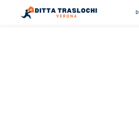
D
TRASLOCHI VERONA
Traslochi
Verona
Sl
Il tuo trasloco Verona Slough può essere così facile! Sp