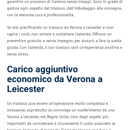
garantire un processo di trasloco senza intoppi. Sono in grado di
gestire ogni aspetto del trasloco, dall’imballaggio alla consegna,
con la massima cura e professionalità.
Se stai pianificando un trasloco da Verona a Leicester e vuoi
capire i costi, non esitare a contattare l’azienda. Offrono un
preventivo gratuito e senza impegno, per aiutarti a fare la scelta
giusta. Con l’azienda, il tuo trasloco sarà un’esperienza positiva e
senza stress.
Carico aggiuntivo
economico da Verona a
Leicester
Un trasloco può essere un’operazione molto complessa e
stressante, soprattutto se coinvolge un trasferimento da una
Verona a Leicester, nel Regno Unito. Uno degli aspetti più
importanti da considerare è sicuramente il costo associato al
trasloco. L’azienda di traslochi Traslochi Verona, con base a