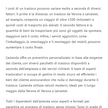
I costi di un trasloco possono variare molto a seconda di diversi
fattori. Il primo è la distanza: un trasloco da Verona a Leicester,
ad esempio, comporta un viaggio di oltre 1500 chilometri e
quindi costi di trasporto più elevati. Il secondo fattore è la
quantità di beni da trasportare: più sono gli oggetti da spostare,
maggiore sarà il costo. Infine, i servizi aggiuntivi, come
l’imballaggio, lo smontaggio e il montaggio dei mobili, possono
aumentare il costo finale.
L’azienda offre un preventivo personalizzato in base alle esigenze
del cliente, con diversi pacchetti di trasloco disponibili a
seconda dell’ampiezza e dei servizi richiesti. Il team di esperti
traslocatori si occupa di gestire in modo sicuro ed efficiente i
beni del cliente, assicurandosi che nulla si danneggi durante il
trasloco. L’azienda utilizza veicoli moderni, ideali per il lungo
viaggio dalla Verona di Verona a Leicester.
Tutti i dipendenti dell’azienda sono esperti e formati per
garantire un processo di trasloco senza intoppi. Sono in grado di