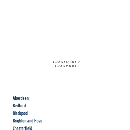
TRASLOCHI E
TRASPORTI​
Aberdeen
Bedford
Blackpool
Brighton and Hove
Chesterfield