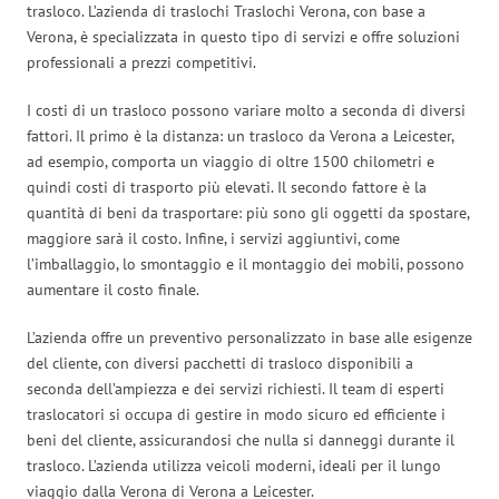
trasloco. L’azienda di traslochi Traslochi Verona, con base a
Verona, è specializzata in questo tipo di servizi e offre soluzioni
professionali a prezzi competitivi.
I costi di un trasloco possono variare molto a seconda di diversi
fattori. Il primo è la distanza: un trasloco da Verona a Leicester,
ad esempio, comporta un viaggio di oltre 1500 chilometri e
quindi costi di trasporto più elevati. Il secondo fattore è la
quantità di beni da trasportare: più sono gli oggetti da spostare,
maggiore sarà il costo. Infine, i servizi aggiuntivi, come
l’imballaggio, lo smontaggio e il montaggio dei mobili, possono
aumentare il costo finale.
L’azienda offre un preventivo personalizzato in base alle esigenze
del cliente, con diversi pacchetti di trasloco disponibili a
seconda dell’ampiezza e dei servizi richiesti. Il team di esperti
traslocatori si occupa di gestire in modo sicuro ed efficiente i
beni del cliente, assicurandosi che nulla si danneggi durante il
trasloco. L’azienda utilizza veicoli moderni, ideali per il lungo
viaggio dalla Verona di Verona a Leicester.