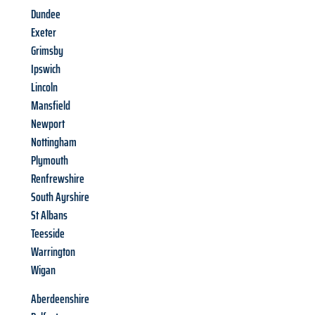
Dundee
Exeter
Grimsby
Ipswich
Lincoln
Mansfield
Newport
Nottingham
Plymouth
Renfrewshire
South Ayrshire
St Albans
Teesside
Warrington
Wigan
Aberdeenshire