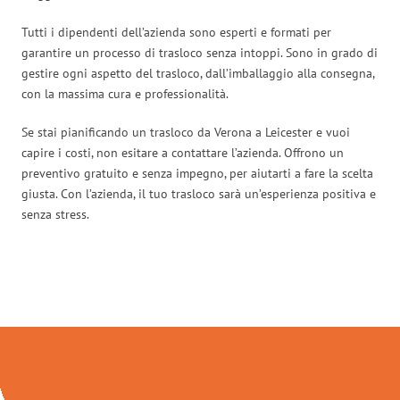
Tutti i dipendenti dell’azienda sono esperti e formati per
garantire un processo di trasloco senza intoppi. Sono in grado di
gestire ogni aspetto del trasloco, dall’imballaggio alla consegna,
con la massima cura e professionalità.
Se stai pianificando un trasloco da Verona a Leicester e vuoi
capire i costi, non esitare a contattare l’azienda. Offrono un
preventivo gratuito e senza impegno, per aiutarti a fare la scelta
giusta. Con l’azienda, il tuo trasloco sarà un’esperienza positiva e
senza stress.
Traslochi Verona in numeri: