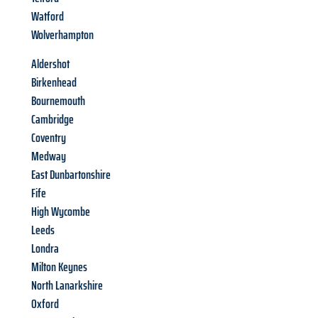
Watford
Wolverhampton
Aldershot
Birkenhead
Bournemouth
Cambridge
Coventry
Medway
East Dunbartonshire
Fife
High Wycombe
Leeds
Londra
Milton Keynes
North Lanarkshire
Oxford