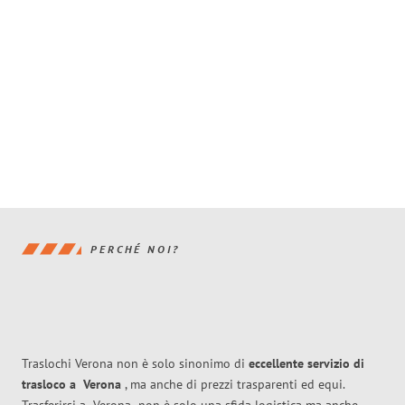
PERCHÉ NOI?
Traslochi Verona non è solo sinonimo di
eccellente
servizio di
trasloco
a
Verona
, ma anche di prezzi trasparenti ed equi.