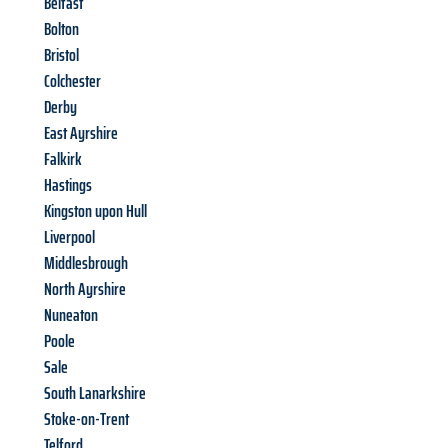
Belfast
Bolton
Bristol
Colchester
Derby
East Ayrshire
Falkirk
Hastings
Kingston upon Hull
Liverpool
Middlesbrough
North Ayrshire
Nuneaton
Poole
Sale
South Lanarkshire
Stoke-on-Trent
Telford