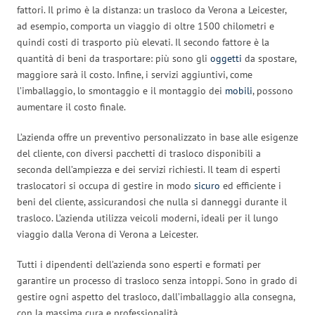
fattori. Il primo è la distanza: un trasloco da Verona a Leicester,
ad esempio, comporta un viaggio di oltre 1500 chilometri e
quindi costi di trasporto più elevati. Il secondo fattore è la
quantità di beni da trasportare: più sono gli
oggetti
da spostare,
maggiore sarà il costo. Infine, i servizi aggiuntivi, come
l’imballaggio, lo smontaggio e il montaggio dei
mobili
, possono
aumentare il costo finale.
L’azienda offre un preventivo personalizzato in base alle esigenze
del cliente, con diversi pacchetti di trasloco disponibili a
seconda dell’ampiezza e dei servizi richiesti. Il team di esperti
traslocatori si occupa di gestire in modo
sicuro
ed efficiente i
beni del cliente, assicurandosi che nulla si danneggi durante il
trasloco. L’azienda utilizza veicoli moderni, ideali per il lungo
viaggio dalla Verona di Verona a Leicester.
Tutti i dipendenti dell’azienda sono esperti e formati per
garantire un processo di trasloco senza intoppi. Sono in grado di
gestire ogni aspetto del trasloco, dall’imballaggio alla consegna,
con la massima cura e professionalità.