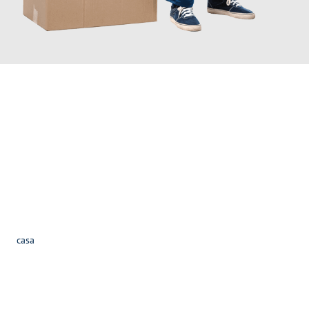
INFORMATI ORA
Scopri con Traslochi Verona quanto può essere
facile e senza
stress il tuo trasloco a Verona
. Il nostro team di esperti è pronto
ad assicurarti una transizione senza intoppi nella tua nuova
casa
.
Ottieni subito
un'offerta non vincolante
e
risparmia € 100