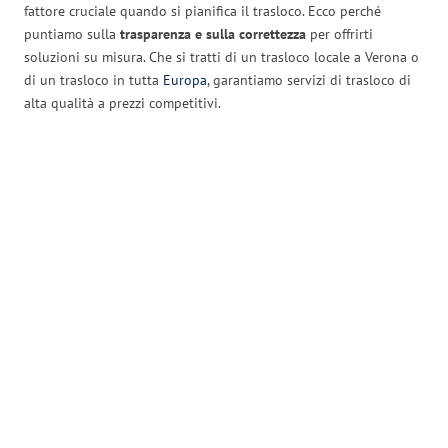
fattore cruciale quando si pianifica il trasloco. Ecco perché
puntiamo sulla
trasparenza e sulla correttezza
per offrirti
soluzioni su misura. Che si tratti di un trasloco locale a Verona o
di un trasloco in tutta
Europa
, garantiamo servizi di trasloco di
alta qualità a prezzi competitivi.