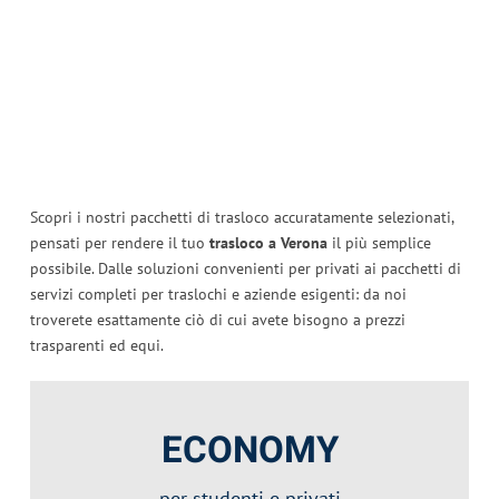
Scopri i nostri pacchetti di trasloco accuratamente selezionati,
pensati per rendere il tuo
trasloco a Verona
il più semplice
possibile. Dalle soluzioni convenienti per privati ai pacchetti di
servizi completi per traslochi e aziende esigenti: da noi
troverete esattamente ciò di cui avete bisogno a prezzi
trasparenti ed equi.
ECONOMY
per
studenti
e privati