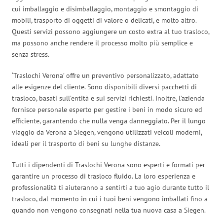
cui imballaggio e disimballaggio, montaggio e smontaggio di
mobili, trasporto di oggetti di valore o delicati, e molto altro.
Questi servizi possono aggiungere un costo extra al tuo trasloco,
ma possono anche rendere il processo molto più semplice e
senza stress.
‘Traslochi Verona’ offre un preventivo personalizzato, adattato
alle esigenze del cliente. Sono disponibili diversi pacchetti di
trasloco, basati sull’entità e sui servizi richiesti. Inoltre, l’azienda
fornisce personale esperto per gestire i beni in modo sicuro ed
efficiente, garantendo che nulla venga danneggiato. Per il lungo
viaggio da Verona a Siegen, vengono utilizzati veicoli moderni,
ideali per il trasporto di beni su lunghe distanze.
Tutti i dipendenti di Traslochi Verona sono esperti e formati per
garantire un processo di trasloco fluido. La loro esperienza e
professionalità ti aiuteranno a sentirti a tuo agio durante tutto il
trasloco, dal momento in cui i tuoi beni vengono imballati fino a
quando non vengono consegnati nella tua nuova casa a Siegen.