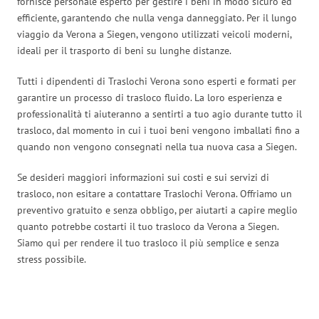
fornisce personale esperto per gestire i beni in modo sicuro ed
efficiente, garantendo che nulla venga danneggiato. Per il lungo
viaggio da Verona a Siegen, vengono utilizzati veicoli moderni,
ideali per il trasporto di beni su lunghe distanze.
Tutti i dipendenti di Traslochi Verona sono esperti e formati per
garantire un processo di trasloco fluido. La loro esperienza e
professionalità ti aiuteranno a sentirti a tuo agio durante tutto il
trasloco, dal momento in cui i tuoi beni vengono imballati fino a
quando non vengono consegnati nella tua nuova casa a Siegen.
Se desideri maggiori informazioni sui costi e sui servizi di
trasloco, non esitare a contattare Traslochi Verona. Offriamo un
preventivo gratuito e senza obbligo, per aiutarti a capire meglio
quanto potrebbe costarti il tuo trasloco da Verona a Siegen.
Siamo qui per rendere il tuo trasloco il più semplice e senza
stress possibile.
Traslochi Verona in numeri: