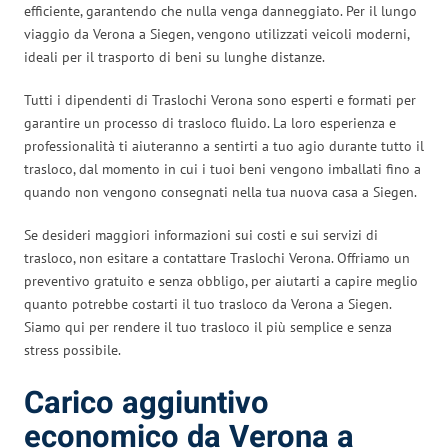
efficiente, garantendo che nulla venga danneggiato. Per il lungo
viaggio da Verona a Siegen, vengono utilizzati veicoli moderni,
ideali per il trasporto di beni su lunghe distanze.
Tutti i dipendenti di Traslochi Verona sono esperti e formati per
garantire un processo di trasloco fluido. La loro esperienza e
professionalità ti aiuteranno a sentirti a tuo agio durante tutto il
trasloco, dal momento in cui i tuoi beni vengono imballati fino a
quando non vengono consegnati nella tua nuova casa a Siegen.
Se desideri maggiori informazioni sui costi e sui servizi di
trasloco, non esitare a contattare Traslochi Verona. Offriamo un
preventivo gratuito e senza obbligo, per aiutarti a capire meglio
quanto potrebbe costarti il tuo trasloco da Verona a Siegen.
Siamo qui per rendere il tuo trasloco il più semplice e senza
stress possibile.
Carico aggiuntivo
economico da Verona a