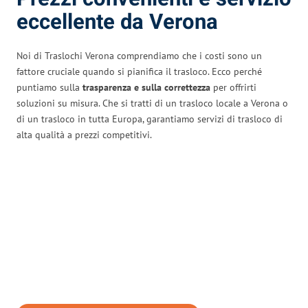
eccellente da Verona
Noi di Traslochi Verona comprendiamo che i costi sono un
fattore cruciale quando si pianifica il trasloco. Ecco perché
puntiamo sulla
trasparenza e sulla correttezza
per offrirti
soluzioni su misura. Che si tratti di un trasloco locale a Verona o
di un trasloco in tutta Europa, garantiamo servizi di trasloco di
alta qualità a prezzi competitivi.