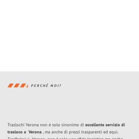
PERCHÉ NOI?
Traslochi Verona non è solo sinonimo di
eccellente
servizio di
trasloco
a
Verona
, ma anche di prezzi trasparenti ed equi.