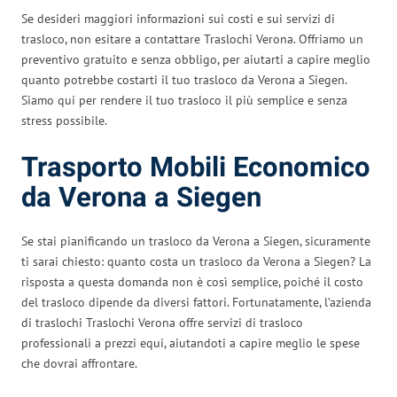
Se desideri maggiori informazioni sui costi e sui servizi di
trasloco, non esitare a contattare Traslochi Verona. Offriamo un
preventivo gratuito e senza obbligo, per aiutarti a capire meglio
quanto potrebbe costarti il tuo trasloco da Verona a Siegen.
Siamo qui per rendere il tuo trasloco il più semplice e senza
stress possibile.
Trasporto Mobili Economico
da Verona a Siegen
Se stai pianificando un trasloco da Verona a Siegen, sicuramente
ti sarai chiesto: quanto costa un trasloco da Verona a Siegen? La
risposta a questa domanda non è così semplice, poiché il costo
del trasloco dipende da diversi fattori. Fortunatamente, l’azienda
di traslochi Traslochi Verona offre servizi di trasloco
professionali a prezzi equi, aiutandoti a capire meglio le spese
che dovrai affrontare.