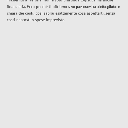
Trasferirsi a
Verona
non è solo una sfida logistica ma anche
finanziaria. Ecco perché ti offriamo
una panoramica dettagliata e
chiara dei costi,
così saprai esattamente cosa aspettarti, senza
costi nascosti o spese impreviste.