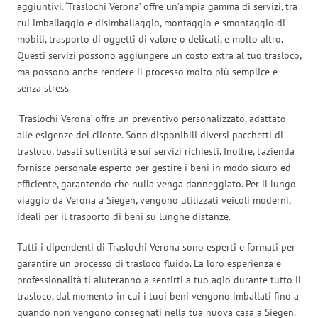
aggiuntivi. ‘Traslochi Verona’ offre un’ampia gamma di servizi, tra
cui imballaggio e disimballaggio, montaggio e smontaggio di
mobili, trasporto di oggetti di valore o delicati, e molto altro.
Questi servizi possono aggiungere un costo extra al tuo trasloco,
ma possono anche rendere il processo molto più semplice e
senza stress.
‘Traslochi Verona’ offre un preventivo personalizzato, adattato
alle esigenze del cliente. Sono disponibili diversi pacchetti di
trasloco, basati sull’entità e sui servizi richiesti. Inoltre, l’azienda
fornisce personale esperto per gestire i beni in modo sicuro ed
efficiente, garantendo che nulla venga danneggiato. Per il lungo
viaggio da Verona a Siegen, vengono utilizzati veicoli moderni,
ideali per il trasporto di beni su lunghe distanze.
Tutti i dipendenti di Traslochi Verona sono esperti e formati per
garantire un processo di trasloco fluido. La loro esperienza e
professionalità ti aiuteranno a sentirti a tuo agio durante tutto il
trasloco, dal momento in cui i tuoi beni vengono imballati fino a
quando non vengono consegnati nella tua nuova casa a Siegen.