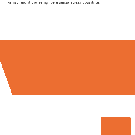
Remscheid il più semplice e senza stress possibile.
Traslochi Verona in numeri: