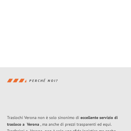
PERCHÉ NOI?
Traslochi Verona non è solo sinonimo di
eccellente
servizio di
trasloco
a
Verona
, ma anche di prezzi trasparenti ed equi.