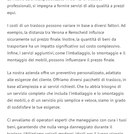
professionali, si impegna a fornire servizi di alta qualità a prezzi
equi.
I costi di un trasloco possono variare in base a diversi fattori. Ad
esempio, la distanza tra Verona e Remscheid influisce
sicuramente sul prezzo finale. Inoltre, la quantità di beni da
trasportare ha un impatto significativo sul costo complessivo.
Infine, i servizi aggiuntivi, come l’imballaggio, lo smontaggio e il
montaggio dei mobili, possono influenzare il prezzo finale.
La nostra azienda offre un preventivo personalizzato, adattato
alle esigenze del cliente. Offriamo diversi pacchetti di trasloco, in
base all’ampiezza e ai servizi richiesti. Che tu abbia bisogno di
un servizio completo che includa l’imballaggio e lo smontaggio
dei mobili, o di un servizio più semplice e veloce, siamo in grado
di soddisfare le tue esigenze.
Ci avvaliamo di operatori esperti che maneggiano con cura i tuoi
beni, garantendo che nulla venga danneggiato durante il
trasloco. Utilizziamo veicoli moderni, ideali per il lungo viaggio