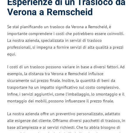
Esperienze di un Trasloco da
Verona a Remscheid
Se stai pianificando un trasloco da Verona a Remscheid, è
importante comprendere i costi che potrebbero essere coinvolti.
La nostra azienda, specializzata in servizi di trasloco
professionali, si impegna a fornire servizi di alta qualità a prezzi
equi.
I costi di un trasloco possono variare in base a diversi fattori. Ad
esempio, la distanza tra Verona e Remscheid influisce
sicuramente sul prezzo finale. Inoltre, la quantità di beni da
trasportare ha un impatto significativo sul costo complessivo.
Infine, i servizi aggiuntivi, come l’imballaggio, lo smontaggio e il
montaggio dei mobili, possono influenzare il prezzo finale.
La nostra azienda offre un preventivo personalizzato, adattato
alle esigenze del cliente. Offriamo diversi pacchetti di trasloco, in
base all’ampiezza e ai servizi richiesti. Che tu abbia bisogno di