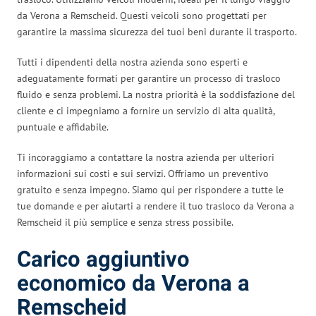
da Verona a Remscheid. Questi veicoli sono progettati per
garantire la massima sicurezza dei tuoi beni durante il trasporto.
Tutti i dipendenti della nostra azienda sono esperti e
adeguatamente formati per garantire un processo di trasloco
fluido e senza problemi. La nostra priorità è la soddisfazione del
cliente e ci impegniamo a fornire un servizio di alta qualità,
puntuale e affidabile.
Ti incoraggiamo a contattare la nostra azienda per ulteriori
informazioni sui costi e sui servizi. Offriamo un preventivo
gratuito e senza impegno. Siamo qui per rispondere a tutte le
tue domande e per aiutarti a rendere il tuo trasloco da Verona a
Remscheid il più semplice e senza stress possibile.
Carico aggiuntivo
economico da Verona a
Remscheid