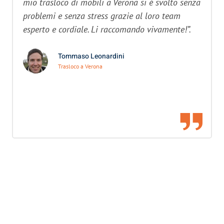
mio trasloco di mobili a Verona si è svolto senza
problemi e senza stress grazie al loro team
esperto e cordiale. Li raccomando vivamente!”.
Tommaso Leonardini
Trasloco a Verona