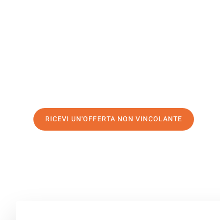
Leverkuse
Il tuo trasloco Verona Leverkusen può essere così facile
servizio di prima classe
e assicurati i
migliori prezzi in
Richiedo ora la tua offerta personalizzata e fai il prim
trasloco senza stress a Leverkusen
RICEVI UN'OFFERTA NON VINCOLANTE
100% non vincolante – Risposta garantita entro 15 minuti.