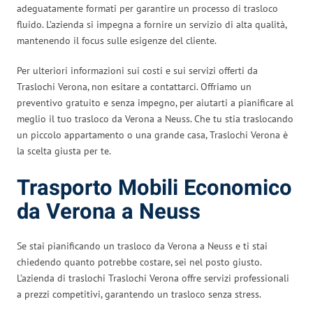
adeguatamente formati per garantire un processo di trasloco
fluido. L’azienda si impegna a fornire un servizio di alta qualità,
mantenendo il focus sulle esigenze del cliente.
Per ulteriori informazioni sui costi e sui servizi offerti da
Traslochi Verona, non esitare a contattarci. Offriamo un
preventivo gratuito e senza impegno, per aiutarti a pianificare al
meglio il tuo trasloco da Verona a Neuss. Che tu stia traslocando
un piccolo appartamento o una grande casa, Traslochi Verona è
la scelta giusta per te.
Trasporto Mobili Economico
da Verona a Neuss
Se stai pianificando un trasloco da Verona a Neuss e ti stai
chiedendo quanto potrebbe costare, sei nel posto giusto.
L’azienda di traslochi Traslochi Verona offre servizi professionali
a prezzi competitivi, garantendo un trasloco senza stress.