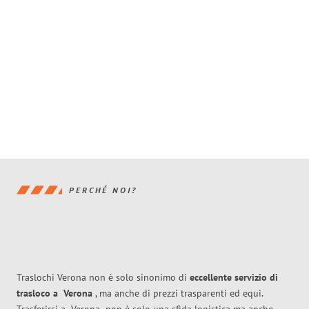
PERCHÉ NOI?
Traslochi Verona non è solo sinonimo di
eccellente
servizio di
trasloco
a
Verona
, ma anche di prezzi trasparenti ed equi.