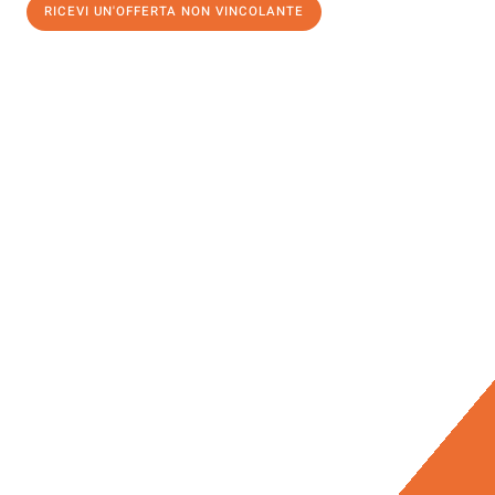
RICEVI UN'OFFERTA NON VINCOLANTE