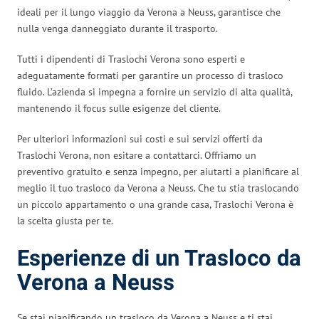
ideali per il lungo viaggio da Verona a Neuss, garantisce che
nulla venga danneggiato durante il trasporto.
Tutti i dipendenti di Traslochi Verona sono esperti e
adeguatamente formati per garantire un processo di trasloco
fluido. L’azienda si impegna a fornire un servizio di alta qualità,
mantenendo il focus sulle esigenze del cliente.
Per ulteriori informazioni sui costi e sui servizi offerti da
Traslochi Verona, non esitare a contattarci. Offriamo un
preventivo gratuito e senza impegno, per aiutarti a pianificare al
meglio il tuo trasloco da Verona a Neuss. Che tu stia traslocando
un piccolo appartamento o una grande casa, Traslochi Verona è
la scelta giusta per te.
Esperienze di un Trasloco da
Verona a Neuss
Se stai pianificando un trasloco da Verona a Neuss e ti stai