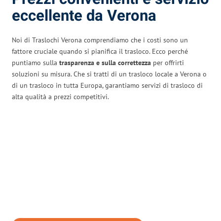
eccellente da Verona
Noi di Traslochi Verona comprendiamo che i costi sono un
fattore cruciale quando si pianifica il trasloco. Ecco perché
puntiamo sulla
trasparenza e sulla correttezza
per offrirti
soluzioni su misura. Che si tratti di un trasloco locale a Verona o
di un trasloco in tutta Europa, garantiamo servizi di trasloco di
alta qualità a prezzi competitivi.