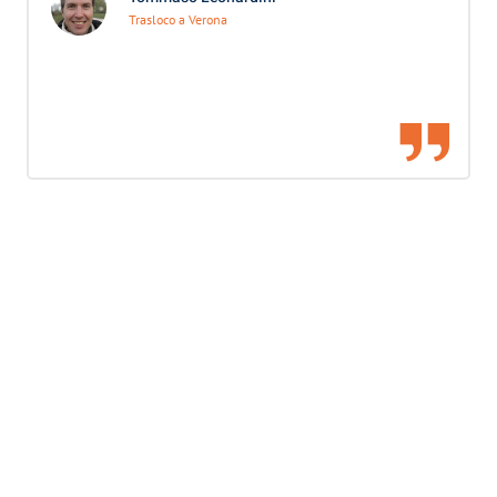
Trasloco a Verona