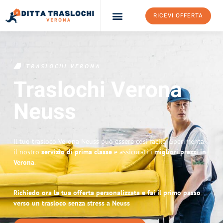
RICEVI OFFERTA
Ditta Traslochi Verona
Servizi Traslochi Verona
Costi e prezzi
TRASLOCHI VERONA
Traslochi Verona
Neuss
Il tuo trasloco Verona Neuss può essere così facile! Sperimenta
il nostro
servizio di prima classe
e assicurati i
migliori prezzi in
Verona
.
Richiedo ora la tua offerta personalizzata e fai il primo passo
verso un trasloco senza stress a Neuss