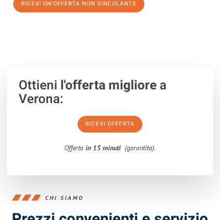
RICEVI UN'OFFERTA NON VINCOLANTE
100% non vincolante – Risposta garantita entro 15 minuti.
Ottieni
l'offerta migliore
a
Verona:
RICEVI OFFERTA
Offerta
in 15 minuti
(garantita).
CHI SIAMO
Prezzi convenienti e servizio