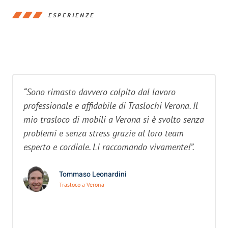
ESPERIENZE
“Sono rimasto davvero colpito dal lavoro
professionale e affidabile di Traslochi Verona. Il
mio trasloco di mobili a Verona si è svolto senza
problemi e senza stress grazie al loro team
esperto e cordiale. Li raccomando vivamente!”.
Tommaso Leonardini
Trasloco a Verona