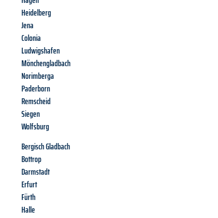
Hagen
Heidelberg
Jena
Colonia
Ludwigshafen
Mönchengladbach
Norimberga
Paderborn
Remscheid
Siegen
Wolfsburg
Bergisch Gladbach
Bottrop
Darmstadt
Erfurt
Fürth
Halle