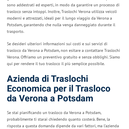
sono addestrati ed esperti, in modo da garantire un processo di
trasloco senza intoppi. Inoltre, Traslochi Verona utilizza veicoli
moderni e attrezzati, ideali per il lungo viaggio da Verona a
Potsdam, garantendo che nulla venga danneggiato durante il
trasporto.
Se desideri ulteriori informazioni sui costi e sui servizi di
trasloco da Verona a Potsdam, non esitare a contattare Traslochi
Verona. Offriamo un preventivo gratuito e senza obblighi. Siamo
qui per rendere il tuo trasloco il più semplice possibile.
Azienda di Traslochi
Economica per il Trasloco
da Verona a Potsdam
Se stai pianificando un trasloco da Verona a Potsdam,
probabilmente ti starai chiedendo quanto costerà. Bene, la
risposta a questa domanda dipende da vari fattori, ma l’azienda