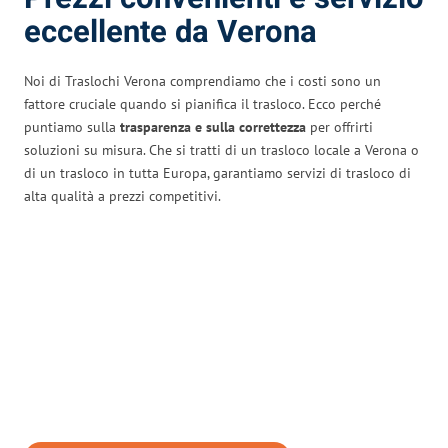
eccellente da Verona
Noi di Traslochi Verona comprendiamo che i costi sono un
fattore cruciale quando si pianifica il trasloco. Ecco perché
puntiamo sulla
trasparenza e sulla correttezza
per offrirti
soluzioni su misura. Che si tratti di un trasloco locale a Verona o
di un trasloco in tutta Europa, garantiamo servizi di trasloco di
alta qualità a prezzi competitivi.