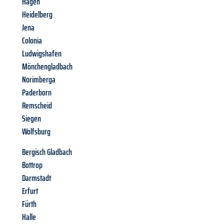
Hagen
Heidelberg
Jena
Colonia
Ludwigshafen
Mönchengladbach
Norimberga
Paderborn
Remscheid
Siegen
Wolfsburg
Bergisch Gladbach
Bottrop
Darmstadt
Erfurt
Fürth
Halle