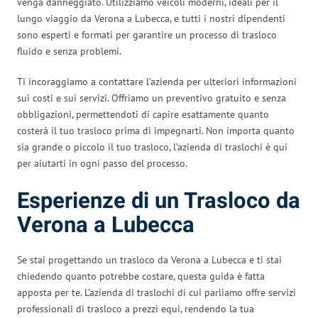
venga danneggiato. Utilizziamo veicoli moderni, ideali per il
lungo viaggio da Verona a Lubecca, e tutti i nostri dipendenti
sono esperti e formati per garantire un processo di trasloco
fluido e senza problemi.
Ti incoraggiamo a contattare l’azienda per ulteriori informazioni
sui costi e sui servizi. Offriamo un preventivo gratuito e senza
obbligazioni, permettendoti di capire esattamente quanto
costerà il tuo trasloco prima di impegnarti. Non importa quanto
sia grande o piccolo il tuo trasloco, l’azienda di traslochi è qui
per aiutarti in ogni passo del processo.
Esperienze di un Trasloco da
Verona a Lubecca
Se stai progettando un trasloco da Verona a Lubecca e ti stai
chiedendo quanto potrebbe costare, questa guida è fatta
apposta per te. L’azienda di traslochi di cui parliamo offre servizi
professionali di trasloco a prezzi equi, rendendo la tua