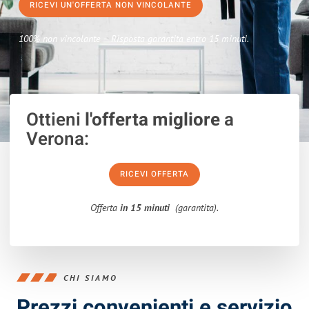
RICEVI UN'OFFERTA NON VINCOLANTE
100% non vincolante – Risposta garantita entro 15 minuti.
Ottieni
l'offerta migliore
a
Verona:
RICEVI OFFERTA
Offerta
in 15 minuti
(garantita).
CHI SIAMO
Prezzi convenienti e servizio