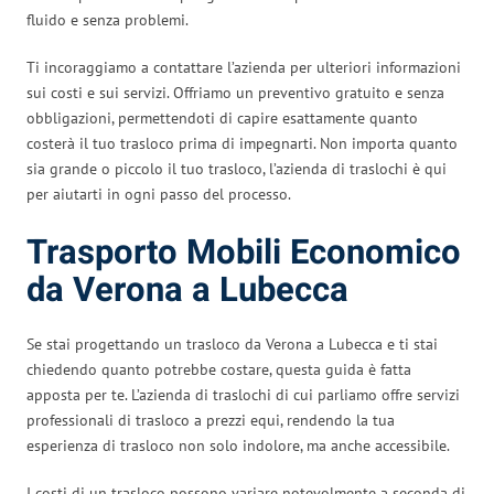
fluido e senza problemi.
Ti incoraggiamo a contattare l’azienda per ulteriori informazioni
sui costi e sui servizi. Offriamo un preventivo gratuito e senza
obbligazioni, permettendoti di capire esattamente quanto
costerà il tuo trasloco prima di impegnarti. Non importa quanto
sia grande o piccolo il tuo trasloco, l’azienda di traslochi è qui
per aiutarti in ogni passo del processo.
Trasporto Mobili Economico
da Verona a Lubecca
Se stai progettando un trasloco da Verona a Lubecca e ti stai
chiedendo quanto potrebbe costare, questa guida è fatta
apposta per te. L’azienda di traslochi di cui parliamo offre servizi
professionali di trasloco a prezzi equi, rendendo la tua
esperienza di trasloco non solo indolore, ma anche accessibile.
I costi di un trasloco possono variare notevolmente a seconda di