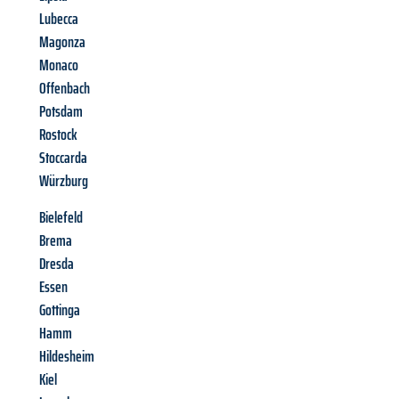
Lubecca
Magonza
Monaco
Offenbach
Potsdam
Rostock
Stoccarda
Würzburg
Bielefeld
Brema
Dresda
Essen
Gottinga
Hamm
Hildesheim
Kiel