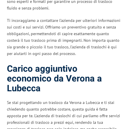
sono esperti e formati per garantire un processo di trasloco
fluido e senza problemi.
Ti incoraggiamo a contattare l’azienda per ulteriori informazioni
sui costi e sui servizi. Offriamo un preventivo gratuito e senza
obbligazioni, permettendoti di capire esattamente quanto
costerà il tuo trasloco prima di impegnarti. Non importa quanto
sia grande o piccolo il tuo trasloco, l’azienda di traslochi è qui
per aiutarti in ogni passo del processo.
Carico aggiuntivo
economico da Verona a
Lubecca
Se stai progettando un trasloco da Verona a Lubecca e ti stai
chiedendo quanto potrebbe costare, questa guida è fatta
apposta per te. L’azienda di traslochi di cui parliamo offre servizi
professionali di trasloco a prezzi equi, rendendo la tua
esperienza di trasloco non solo indolore, ma anche accessibile.