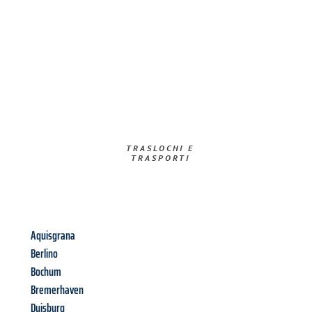
TRASLOCHI E
TRASPORTI​
Aquisgrana
Berlino
Bochum
Bremerhaven
Duisburg