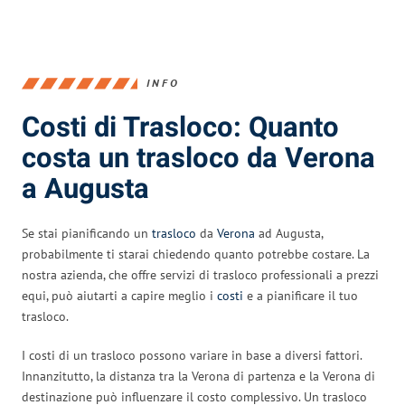
INFO
Costi di Trasloco: Quanto
costa un trasloco da Verona
a Augusta
Se stai pianificando un
trasloco
da
Verona
ad Augusta,
probabilmente ti starai chiedendo quanto potrebbe costare. La
nostra azienda, che offre servizi di trasloco professionali a prezzi
equi, può aiutarti a capire meglio i
costi
e a pianificare il tuo
trasloco.
I costi di un trasloco possono variare in base a diversi fattori.
Innanzitutto, la distanza tra la Verona di partenza e la Verona di
destinazione può influenzare il costo complessivo. Un trasloco