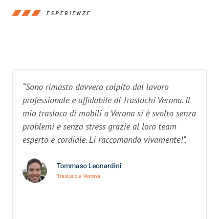
ESPERIENZE
“Sono rimasto davvero colpito dal lavoro
professionale e affidabile di Traslochi Verona. Il
mio trasloco di mobili a Verona si è svolto senza
problemi e senza stress grazie al loro team
esperto e cordiale. Li raccomando vivamente!”.
Tommaso Leonardini
Trasloco a Verona