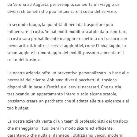
da Verona ad Augusta, per esempio, comporta un viaggio di
diversi chilometri che può influenzare il costo del servizio.
In secondo luogo, la quantità di beni da trasportare può
influenzare il costo. Se hai molti
mobili
o scatole da trasportare,
il costo sarà probabilmente maggiore rispetto a un trasloco con
meno articoli. Inoltre, i servizi aggiuntivi, come l’imballaggio, lo
smontaggio e il rimontaggio dei mobili, possono aumentare il
costo del trasloco.
La nostra azienda offre un preventivo personalizzato in base alle
necessità del cliente. Abbiamo diversi pacchetti di trasloco
disponibili in base all’entità e ai servizi necessari. Che tu stia
traslocando un appartamento intero o solo alcune scatole,
possiamo creare un pacchetto che si adatta alle tue esigenze e al
tuo budget.
La nostra azienda vanta di un team di professionisti del trasloco
che maneggiano i tuoi beni in modo
sicuro
ed efficiente,
garantendo che nulla si danneggi. Utilizziamo veicoli moderni