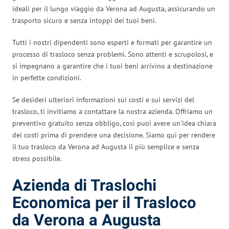
ideali per il lungo viaggio da Verona ad Augusta, assicurando un
trasporto sicuro e senza intoppi dei tuoi beni.
Tutti i nostri dipendenti sono esperti e formati per garantire un
processo di trasloco senza problemi. Sono attenti e scrupolosi, e
si impegnano a garantire che i tuoi beni arrivino a destinazione
in perfette condizioni.
Se desideri ulteriori informazioni sui costi e sui servizi del
trasloco, ti invitiamo a contattare la nostra azienda. Offriamo un
preventivo gratuito senza obbligo, così puoi avere un’idea chiara
dei costi prima di prendere una decisione. Siamo qui per rendere
il tuo trasloco da Verona ad Augusta il più semplice e senza
stress possibile.
Azienda di Traslochi
Economica per il Trasloco
da Verona a Augusta