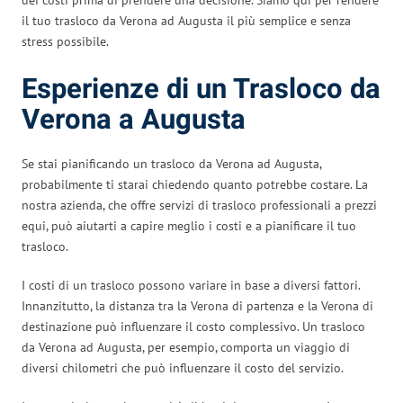
il tuo trasloco da Verona ad Augusta il più semplice e senza
stress possibile.
Esperienze di un Trasloco da
Verona a Augusta
Se stai pianificando un trasloco da Verona ad Augusta,
probabilmente ti starai chiedendo quanto potrebbe costare. La
nostra azienda, che offre servizi di trasloco professionali a prezzi
equi, può aiutarti a capire meglio i costi e a pianificare il tuo
trasloco.
I costi di un trasloco possono variare in base a diversi fattori.
Innanzitutto, la distanza tra la Verona di partenza e la Verona di
destinazione può influenzare il costo complessivo. Un trasloco
da Verona ad Augusta, per esempio, comporta un viaggio di
diversi chilometri che può influenzare il costo del servizio.