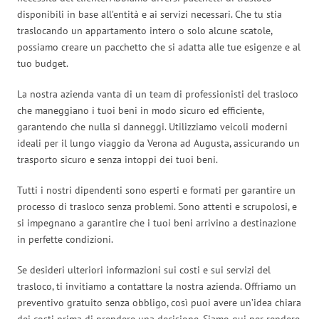
disponibili in base all’entità e ai servizi necessari. Che tu stia
traslocando un appartamento intero o solo alcune scatole,
possiamo creare un pacchetto che si adatta alle tue esigenze e al
tuo budget.
La nostra azienda vanta di un team di professionisti del trasloco
che maneggiano i tuoi beni in modo sicuro ed efficiente,
garantendo che nulla si danneggi. Utilizziamo veicoli moderni
ideali per il lungo viaggio da Verona ad Augusta, assicurando un
trasporto sicuro e senza intoppi dei tuoi beni.
Tutti i nostri dipendenti sono esperti e formati per garantire un
processo di trasloco senza problemi. Sono attenti e scrupolosi, e
si impegnano a garantire che i tuoi beni arrivino a destinazione
in perfette condizioni.
Se desideri ulteriori informazioni sui costi e sui servizi del
trasloco, ti invitiamo a contattare la nostra azienda. Offriamo un
preventivo gratuito senza obbligo, così puoi avere un’idea chiara
dei costi prima di prendere una decisione. Siamo qui per rendere