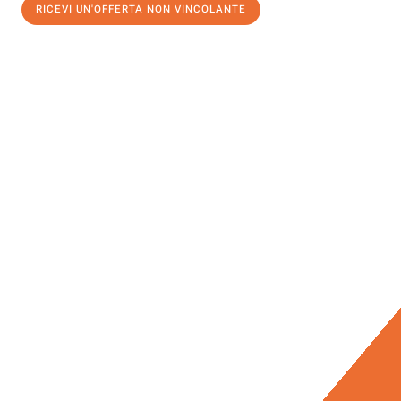
RICEVI UN'OFFERTA NON VINCOLANTE