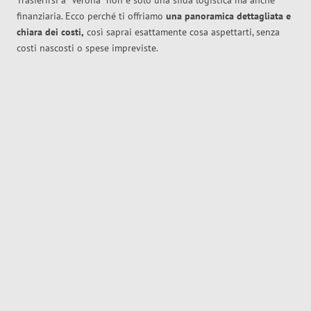
Trasferirsi a
Verona
non è solo una sfida logistica ma anche
finanziaria. Ecco perché ti offriamo
una panoramica dettagliata e
chiara dei costi,
così saprai esattamente cosa aspettarti, senza
costi nascosti o spese impreviste.