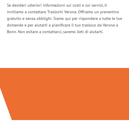
Se desideri ulteriori informazioni sui costi e sui servizi, ti
invitiamo a contattare Traslochi Verona. Offriamo un preventivo
gratuito e senza obblighi. Siamo qui per rispondere a tutte le tue
domande e per aiutarti a pianificare il tuo trasloco da Verona a
Bonn. Non esitare a contattarci, saremo lieti di aiutarti.
Traslochi Verona in numeri: