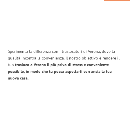
Sperimenta la differenza con i traslocatori di Verona, dove la
qualità incontra la convenienza. Il nostro obiettivo è rendere il
tuo
trasloco a Verona il più privo di stress e conveniente
possibile, in modo che tu possa aspettarti con ansia la tua
nuova casa.