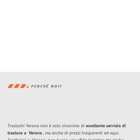
PERCHÉ NOI?
Traslochi Verona non è solo sinonimo di
eccellente
servizio di
trasloco
a
Verona
, ma anche di prezzi trasparenti ed equi.