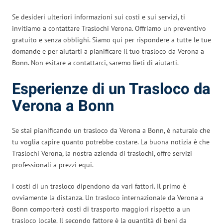
Se desideri ulteriori informazioni sui costi e sui servizi, ti
invitiamo a contattare Traslochi Verona. Offriamo un preventivo
gratuito e senza obblighi. Siamo qui per rispondere a tutte le tue
domande e per aiutarti a pianificare il tuo trasloco da Verona a
Bonn. Non esitare a contattarci, saremo lieti di aiutarti.
Esperienze di un Trasloco da
Verona a Bonn
Se stai pianificando un trasloco da Verona a Bonn, è naturale che
tu voglia capire quanto potrebbe costare. La buona notizia è che
Traslochi Verona, la nostra azienda di traslochi, offre servizi
professionali a prezzi equi.
I costi di un trasloco dipendono da vari fattori. Il primo è
ovviamente la distanza. Un trasloco internazionale da Verona a
Bonn comporterà costi di trasporto maggiori rispetto a un
trasloco locale. Il secondo fattore è la quantità di beni da