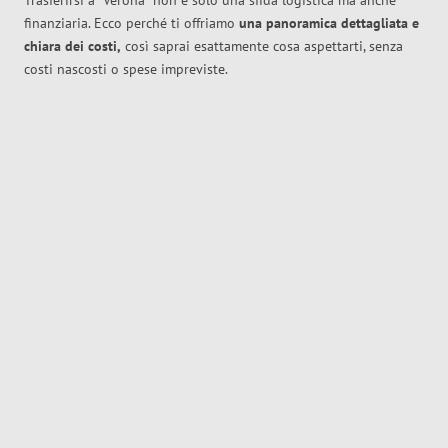
Trasferirsi a
Verona
non è solo una sfida logistica ma anche
finanziaria. Ecco perché ti offriamo
una panoramica dettagliata e
chiara dei costi,
così saprai esattamente cosa aspettarti, senza
costi nascosti o spese impreviste.