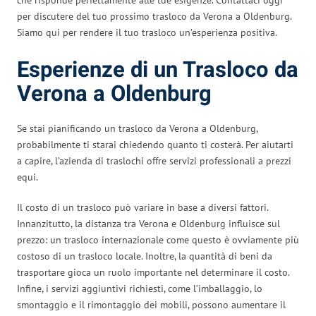
per discutere del tuo prossimo trasloco da Verona a Oldenburg.
Siamo qui per rendere il tuo trasloco un’esperienza positiva.
Esperienze di un Trasloco da
Verona a Oldenburg
Se stai pianificando un trasloco da Verona a Oldenburg,
probabilmente ti starai chiedendo quanto ti costerà. Per aiutarti
a capire, l’azienda di traslochi offre servizi professionali a prezzi
equi.
Il costo di un trasloco può variare in base a diversi fattori.
Innanzitutto, la distanza tra Verona e Oldenburg influisce sul
prezzo: un trasloco internazionale come questo è ovviamente più
costoso di un trasloco locale. Inoltre, la quantità di beni da
trasportare gioca un ruolo importante nel determinare il costo.
Infine, i servizi aggiuntivi richiesti, come l’imballaggio, lo
smontaggio e il rimontaggio dei mobili, possono aumentare il