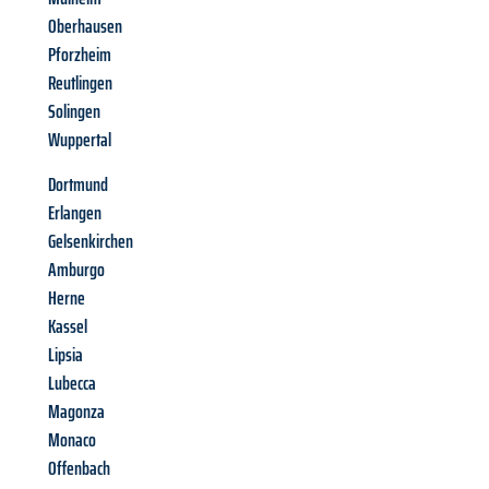
Oberhausen
Pforzheim
Reutlingen
Solingen
Wuppertal
Dortmund
Erlangen
Gelsenkirchen
Amburgo
Herne
Kassel
Lipsia
Lubecca
Magonza
Monaco
Offenbach