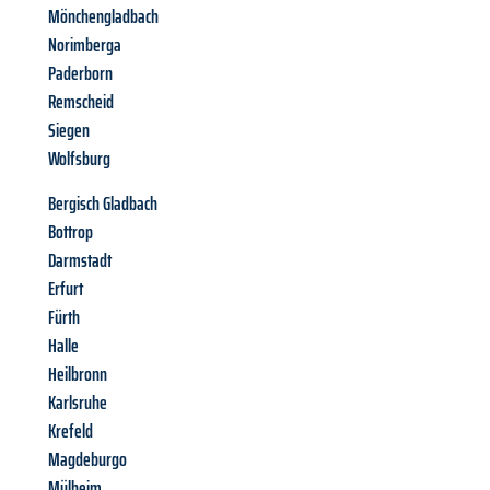
Mönchengladbach
Norimberga
Paderborn
Remscheid
Siegen
Wolfsburg
Bergisch Gladbach
Bottrop
Darmstadt
Erfurt
Fürth
Halle
Heilbronn
Karlsruhe
Krefeld
Magdeburgo
Mülheim