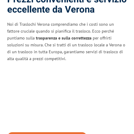
eccellente da Verona
Noi di Traslochi Verona comprendiamo che i costi sono un
fattore cruciale quando si pianifica il trasloco. Ecco perché
puntiamo sulla
trasparenza e sulla correttezza
per offrirti
soluzioni su misura. Che si tratti di un trasloco locale a Verona o
di un trasloco in tutta Europa, garantiamo servizi di trasloco di
alta qualità a prezzi competitivi.