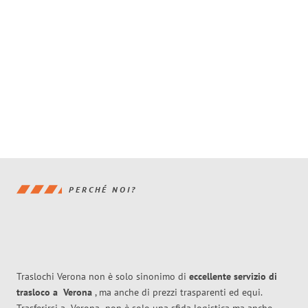
PERCHÉ NOI?
Traslochi Verona non è solo sinonimo di
eccellente
servizio di
trasloco
a
Verona
, ma anche di prezzi trasparenti ed equi.