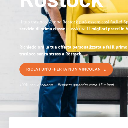
Rostock
Il tuo trasloco Verona Rostock può essere così facile! S
servizio di prima classe
e assicurati i
migliori prezzi in
Richiedo ora la tua offerta personalizzata e fai il prim
trasloco senza stress a Rostock
RICEVI UN'OFFERTA NON VINCOLANTE
100% non vincolante – Risposta garantita entro 15 minuti.