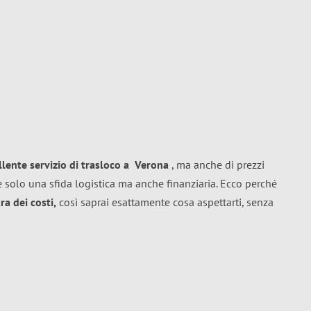
llente
servizio di trasloco
a
Verona
, ma anche di prezzi
 solo una sfida logistica ma anche finanziaria. Ecco perché
a dei costi,
così saprai esattamente cosa aspettarti, senza