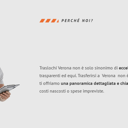
PERCHÉ NOI?
Traslochi Verona non è solo sinonimo di
ecce
trasparenti ed equi. Trasferirsi a
Verona
non è
ti offriamo
una panoramica dettagliata e chiar
costi nascosti o spese impreviste.