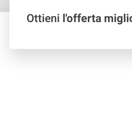
Ottieni
l'offerta migli