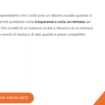
mprendiamo che i costi sono un fattore cruciale quando si
 perché puntiamo sulla
trasparenza e sulla correttezza
per
. Che si tratti di un trasloco locale a Verona o di un trasloco
servizi di trasloco di alta qualità a prezzi competitivi.
NON VINCOLANTE