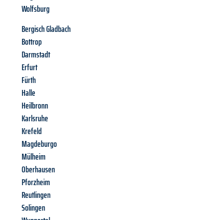
Wolfsburg
Bergisch Gladbach
Bottrop
Darmstadt
Erfurt
Fürth
Halle
Heilbronn
Karlsruhe
Krefeld
Magdeburgo
Mülheim
Oberhausen
Pforzheim
Reutlingen
Solingen