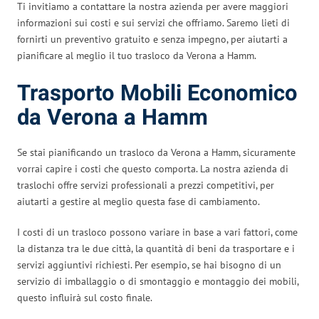
Ti invitiamo a contattare la nostra azienda per avere maggiori
informazioni sui costi e sui servizi che offriamo. Saremo lieti di
fornirti un preventivo gratuito e senza impegno, per aiutarti a
pianificare al meglio il tuo trasloco da Verona a Hamm.
Trasporto Mobili Economico
da Verona a Hamm
Se stai pianificando un trasloco da Verona a Hamm, sicuramente
vorrai capire i costi che questo comporta. La nostra azienda di
traslochi offre servizi professionali a prezzi competitivi, per
aiutarti a gestire al meglio questa fase di cambiamento.
I costi di un trasloco possono variare in base a vari fattori, come
la distanza tra le due città, la quantità di beni da trasportare e i
servizi aggiuntivi richiesti. Per esempio, se hai bisogno di un
servizio di imballaggio o di smontaggio e montaggio dei mobili,
questo influirà sul costo finale.