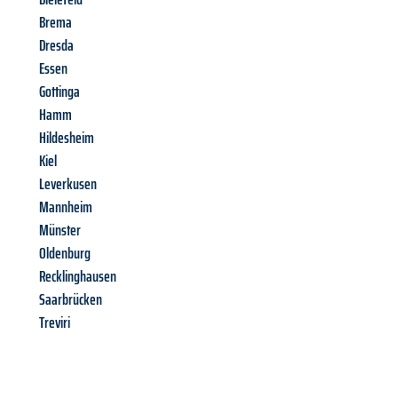
Brema
Dresda
Essen
Gottinga
Hamm
Hildesheim
Kiel
Leverkusen
Mannheim
Münster
Oldenburg
Recklinghausen
Saarbrücken
Treviri