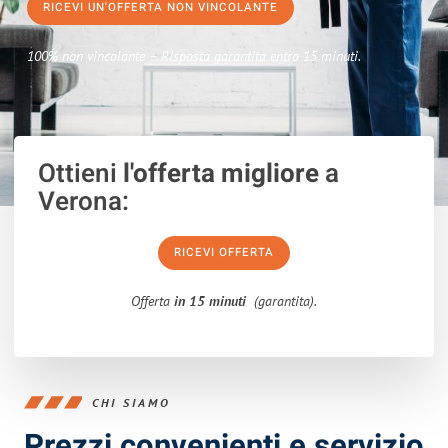
RICEVI UN'OFFERTA NON VINCOLANTE
100% non vincolante – Risposta garantita entro 15 minuti.
Ottieni
l'offerta migliore
a
Verona:
RICEVI OFFERTA
Offerta
in 15 minuti
(garantita).
CHI SIAMO
Prezzi convenienti e servizio