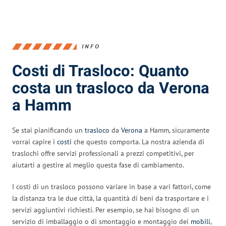
INFO
Costi di Trasloco: Quanto
costa un trasloco da Verona
a Hamm
Se stai pianificando un
trasloco
da
Verona
a Hamm, sicuramente
vorrai capire i
costi
che questo comporta. La nostra azienda di
traslochi offre servizi professionali a prezzi competitivi, per
aiutarti a gestire al meglio questa fase di cambiamento.
I costi di un trasloco possono variare in base a vari fattori, come
la distanza tra le due città, la quantità di beni da trasportare e i
servizi aggiuntivi richiesti. Per esempio, se hai bisogno di un
servizio di imballaggio o di smontaggio e montaggio dei
mobili
,