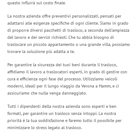
questo influirà sul costo finale.
La nostra azienda offre preventivi personalizzati, pensati per
adattarsi alle esigenze specifiche di ogni cliente. Siamo in grado
di proporre diversi pacchetti di trasloco, a seconda dell’ampiezza
del lavoro e dei servizi richiesti. Che tu abbia bisogno di
traslocare un piccolo appartamento o una grande villa, possiamo
trovare la soluzione più adatta a te.
Per garantire la sicurezza dei tuoi beni durante il trasloco,
affidiamo il lavoro a traslocatori esperti, in grado di gestire con
cura e efficienza ogni fase del processo. Utilizziamo veicoli
moderni, ideali per il lungo viaggio da Verona a Hamm, e ci
assicuriamo che nulla venga danneggiato.
Tutti i dipendenti della nostra azienda sono esperti e ben
formati, per garantire un trasloco senza intoppi. La nostra
priorità è la tua soddisfazione e faremo tutto il possibile per
minimizzare lo stress legato al trasloco.