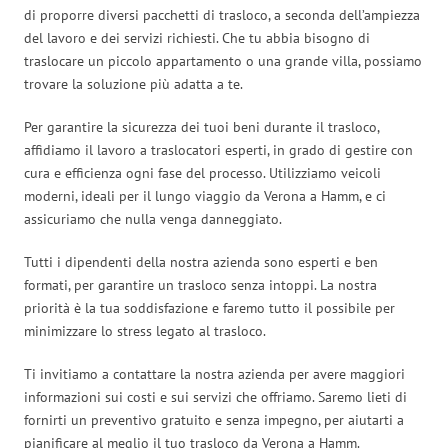
di proporre diversi pacchetti di trasloco, a seconda dell’ampiezza
del lavoro e dei servizi richiesti. Che tu abbia bisogno di
traslocare un piccolo appartamento o una grande villa, possiamo
trovare la soluzione più adatta a te.
Per garantire la sicurezza dei tuoi beni durante il trasloco,
affidiamo il lavoro a traslocatori esperti, in grado di gestire con
cura e efficienza ogni fase del processo. Utilizziamo veicoli
moderni, ideali per il lungo viaggio da Verona a Hamm, e ci
assicuriamo che nulla venga danneggiato.
Tutti i dipendenti della nostra azienda sono esperti e ben
formati, per garantire un trasloco senza intoppi. La nostra
priorità è la tua soddisfazione e faremo tutto il possibile per
minimizzare lo stress legato al trasloco.
Ti invitiamo a contattare la nostra azienda per avere maggiori
informazioni sui costi e sui servizi che offriamo. Saremo lieti di
fornirti un preventivo gratuito e senza impegno, per aiutarti a
pianificare al meglio il tuo trasloco da Verona a Hamm.