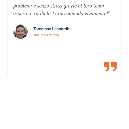
problemi e senza stress grazie al loro team
esperto e cordiale. Li raccomando vivamente!”.
Tommaso Leonardini
Trasloco a Verona