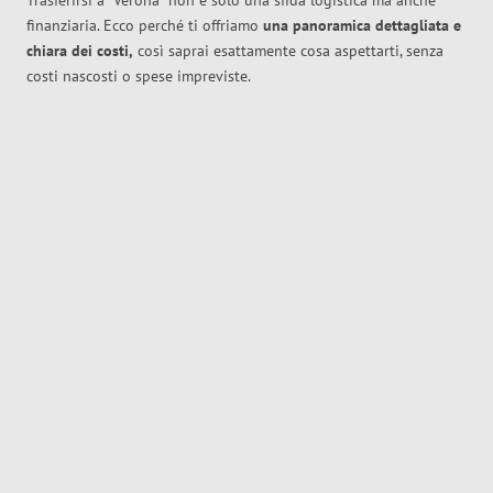
Trasferirsi a
Verona
non è solo una sfida logistica ma anche
finanziaria. Ecco perché ti offriamo
una panoramica dettagliata e
chiara dei costi,
così saprai esattamente cosa aspettarti, senza
costi nascosti o spese impreviste.