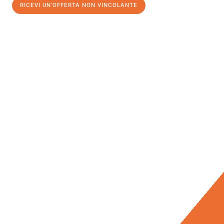
RICEVI UN'OFFERTA NON VINCOLANTE