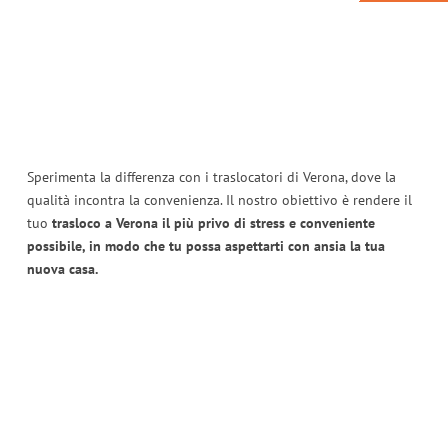
Sperimenta la differenza con i traslocatori di Verona, dove la
qualità incontra la convenienza. Il nostro obiettivo è rendere il
tuo
trasloco a Verona il più privo di stress e conveniente
possibile, in modo che tu possa aspettarti con ansia la tua
nuova casa.