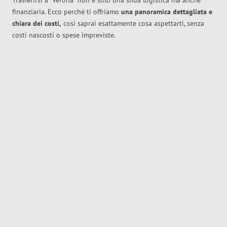
Trasferirsi a
Verona
non è solo una sfida logistica ma anche
finanziaria. Ecco perché ti offriamo
una panoramica dettagliata e
chiara dei costi,
così saprai esattamente cosa aspettarti, senza
costi nascosti o spese impreviste.