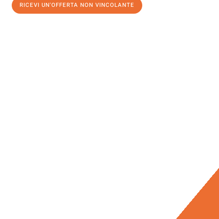
RICEVI UN'OFFERTA NON VINCOLANTE