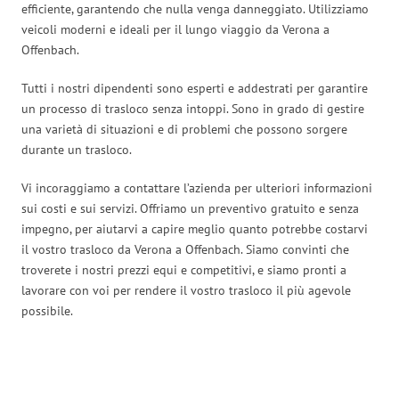
efficiente, garantendo che nulla venga danneggiato. Utilizziamo
veicoli moderni e ideali per il lungo viaggio da Verona a
Offenbach.
Tutti i nostri dipendenti sono esperti e addestrati per garantire
un processo di trasloco senza intoppi. Sono in grado di gestire
una varietà di situazioni e di problemi che possono sorgere
durante un trasloco.
Vi incoraggiamo a contattare l’azienda per ulteriori informazioni
sui costi e sui servizi. Offriamo un preventivo gratuito e senza
impegno, per aiutarvi a capire meglio quanto potrebbe costarvi
il vostro trasloco da Verona a Offenbach. Siamo convinti che
troverete i nostri prezzi equi e competitivi, e siamo pronti a
lavorare con voi per rendere il vostro trasloco il più agevole
possibile.
Traslochi Verona in numeri: