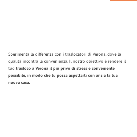
Sperimenta la differenza con i traslocatori di Verona, dove la
qualità incontra la convenienza. Il nostro obiettivo è rendere il
tuo
trasloco a Verona il più privo di stress e conveniente
possibile, in modo che tu possa aspettarti con ansia la tua
nuova casa.