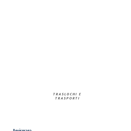
TRASLOCHI E
TRASPORTI​
Aquisgrana