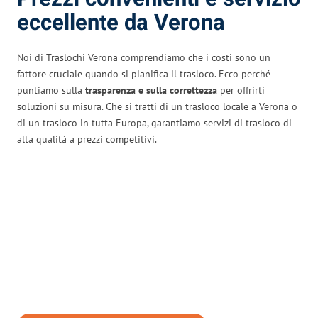
eccellente da Verona
Noi di Traslochi Verona comprendiamo che i costi sono un
fattore cruciale quando si pianifica il trasloco. Ecco perché
puntiamo sulla
trasparenza e sulla correttezza
per offrirti
soluzioni su misura. Che si tratti di un trasloco locale a Verona o
di un trasloco in tutta Europa, garantiamo servizi di trasloco di
alta qualità a prezzi competitivi.