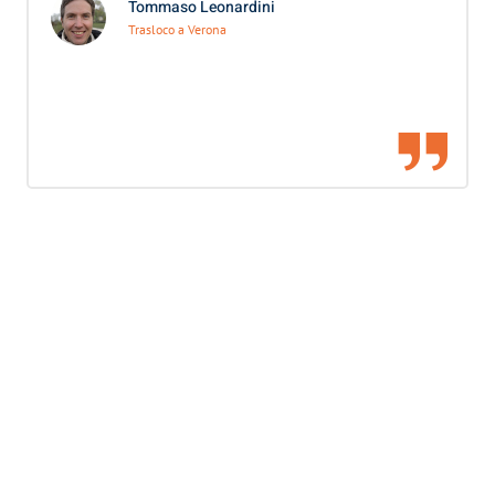
Tommaso Leonardini
Trasloco a Verona