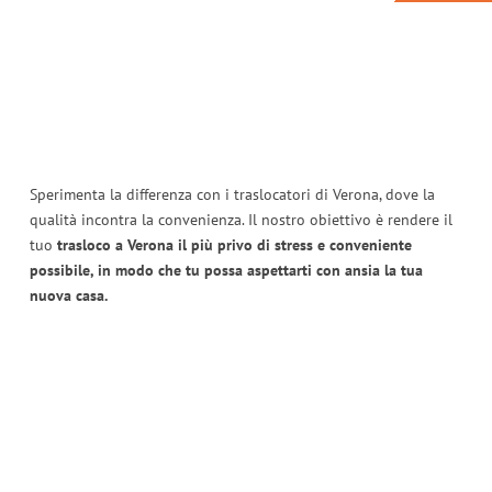
Sperimenta la differenza con i traslocatori di Verona, dove la
qualità incontra la convenienza. Il nostro obiettivo è rendere il
tuo
trasloco a Verona il più privo di stress e conveniente
possibile, in modo che tu possa aspettarti con ansia la tua
nuova casa.