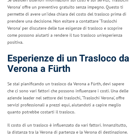
Verona’ offre un preventivo gratuito senza impegno. Questo ti
permette di avere un’idea chiara del costo del trasloco prima di
prendere una decisione. Non esitare a contattare ‘Traslochi
Verona’ per discutere delle tue esigenze di trasloco e scoprire
come possono aiutarti a rendere il tuo trasloco un’esperienza
positiva.
Esperienze di un Trasloco da
Verona a Fürth
Se stai pianificando un trasloco da Verona a Fürth, devi sapere
che ci sono vari fattori che possono influenzare i costi. Una delle
aziende leader nel settore dei traslochi, ‘Traslochi Verona’, offre
servizi professionali a prezzi equi, aiutandoti a capire meglio
quanto potrebbe costarti il trasloco.
Il costo di un trasloco è influenzato da vari fattori. Innanzitutto,
la distanza tra la Verona di partenza e la Verona di destinazione.