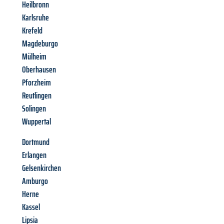
Heilbronn
Karlsruhe
Krefeld
Magdeburgo
Mülheim
Oberhausen
Pforzheim
Reutlingen
Solingen
Wuppertal
Dortmund
Erlangen
Gelsenkirchen
Amburgo
Herne
Kassel
Lipsia