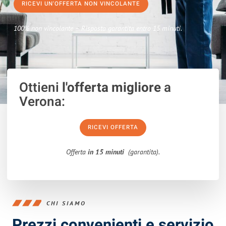
RICEVI UN'OFFERTA NON VINCOLANTE
100% non vincolante – Risposta garantita entro 15 minuti.
Ottieni
l'offerta migliore
a
Verona:
RICEVI OFFERTA
Offerta
in 15 minuti
(garantita).
CHI SIAMO
Prezzi convenienti e servizio