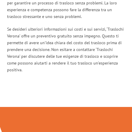
per garantire un processo di trasloco senza problemi. La loro
esperienza e competenza possono fare la differenza tra un
trasloco stressante e uno senza problemi.
Se desideri ulteriori informazioni sui costi e sui servizi, ‘Traslochi
Verona’ offre un preventivo gratuito senza impegno. Questo ti
permette di avere un’idea chiara del costo del trasloco prima di
prendere una decisione. Non esitare a contattare ‘Traslochi
Verona’ per discutere delle tue esigenze di trasloco e scoprire
come possono aiutarti a rendere il tuo trasloco un’esperienza
positiva.
Traslochi Verona in numeri: