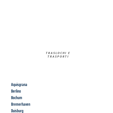
TRASLOCHI E
TRASPORTI​
Aquisgrana
Berlino
Bochum
Bremerhaven
Duisburg