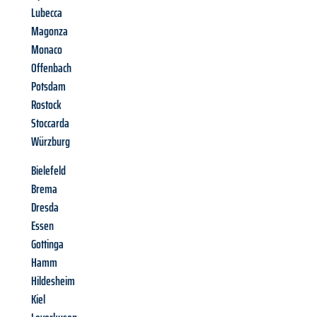
Lubecca
Magonza
Monaco
Offenbach
Potsdam
Rostock
Stoccarda
Würzburg
Bielefeld
Brema
Dresda
Essen
Gottinga
Hamm
Hildesheim
Kiel