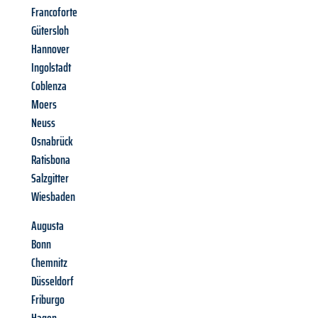
Francoforte
Gütersloh
Hannover
Ingolstadt
Coblenza
Moers
Neuss
Osnabrück
Ratisbona
Salzgitter
Wiesbaden
Augusta
Bonn
Chemnitz
Düsseldorf
Friburgo