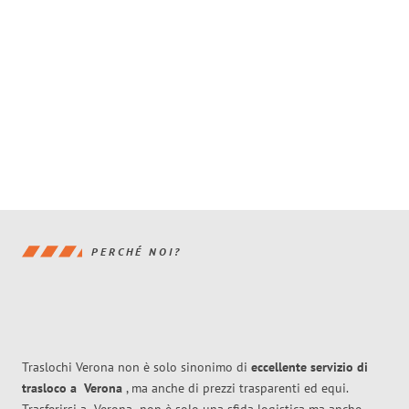
PERCHÉ NOI?
Traslochi Verona non è solo sinonimo di
eccellente
servizio di
trasloco
a
Verona
, ma anche di prezzi trasparenti ed equi.