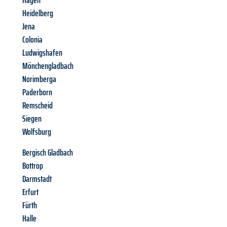
Hagen
Heidelberg
Jena
Colonia
Ludwigshafen
Mönchengladbach
Norimberga
Paderborn
Remscheid
Siegen
Wolfsburg
Bergisch Gladbach
Bottrop
Darmstadt
Erfurt
Fürth
Halle