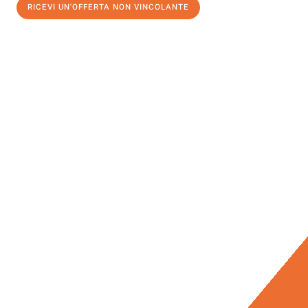
RICEVI UN'OFFERTA NON VINCOLANTE