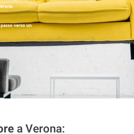
 Verona
.
o passo verso un
ore
a Verona: