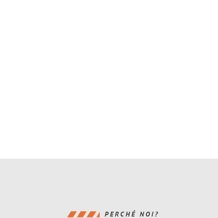
PERCHÉ NOI?