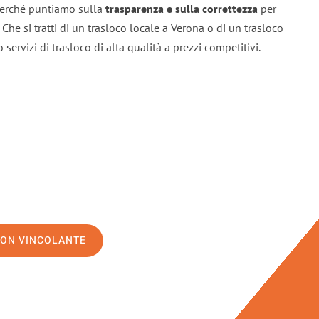
 perché puntiamo sulla
trasparenza e sulla correttezza
per
. Che si tratti di un trasloco locale a Verona o di un trasloco
servizi di trasloco di alta qualità a prezzi competitivi.
NON VINCOLANTE