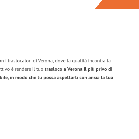
n i traslocatori di Verona, dove la qualità incontra la
ttivo è rendere il tuo
trasloco a Verona il più privo di
bile, in modo che tu possa aspettarti con ansia la tua