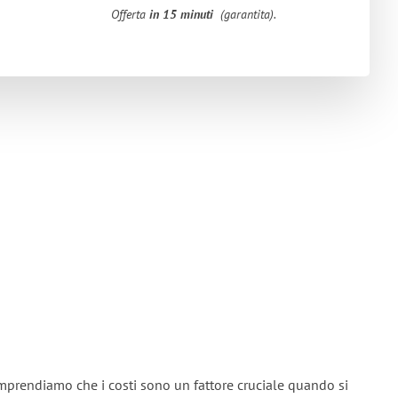
Offerta
in 15 minuti
(garantita).
mprendiamo che i costi sono un fattore cruciale quando si