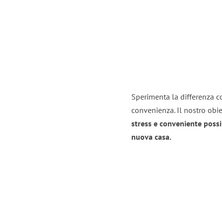
Sperimenta la differenza co
convenienza. Il nostro obie
stress e conveniente possi
nuova casa.