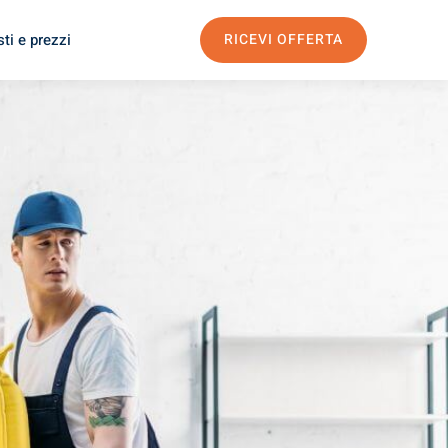
ti e prezzi
RICEVI OFFERTA