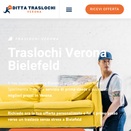
RICEVI OFFERTA
Ditta Traslochi Verona
Servizi Traslochi Verona
Costi e prezzi
TRASLOCHI VERONA
Traslochi Verona
Bielefeld
Il tuo trasloco Verona Bielefeld può essere così facile!
Sperimenta il nostro
servizio di prima classe
e assicurati i
migliori prezzi in Verona
.
Richiedo ora la tua offerta personalizzata e fai il primo passo
verso un trasloco senza stress a Bielefeld