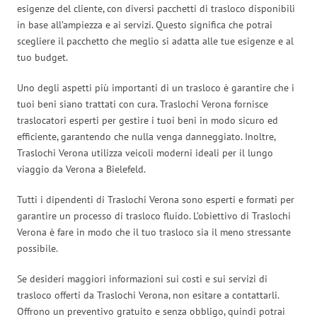
esigenze del cliente, con diversi pacchetti di trasloco disponibili
in base all’ampiezza e ai servizi. Questo significa che potrai
scegliere il pacchetto che meglio si adatta alle tue esigenze e al
tuo budget.
Uno degli aspetti più importanti di un trasloco è garantire che i
tuoi beni siano trattati con cura. Traslochi Verona fornisce
traslocatori esperti per gestire i tuoi beni in modo sicuro ed
efficiente, garantendo che nulla venga danneggiato. Inoltre,
Traslochi Verona utilizza veicoli moderni ideali per il lungo
viaggio da Verona a Bielefeld.
Tutti i dipendenti di Traslochi Verona sono esperti e formati per
garantire un processo di trasloco fluido. L’obiettivo di Traslochi
Verona è fare in modo che il tuo trasloco sia il meno stressante
possibile.
Se desideri maggiori informazioni sui costi e sui servizi di
trasloco offerti da Traslochi Verona, non esitare a contattarli.
Offrono un preventivo gratuito e senza obbligo, quindi potrai