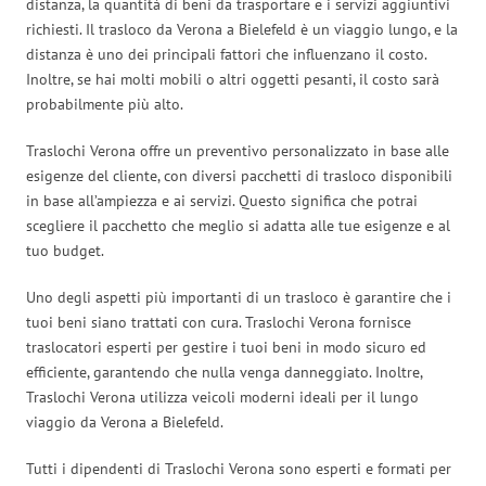
distanza, la quantità di beni da trasportare e i servizi aggiuntivi
richiesti. Il trasloco da Verona a Bielefeld è un viaggio lungo, e la
distanza è uno dei principali fattori che influenzano il costo.
Inoltre, se hai molti mobili o altri oggetti pesanti, il costo sarà
probabilmente più alto.
Traslochi Verona offre un preventivo personalizzato in base alle
esigenze del cliente, con diversi pacchetti di trasloco disponibili
in base all’ampiezza e ai servizi. Questo significa che potrai
scegliere il pacchetto che meglio si adatta alle tue esigenze e al
tuo budget.
Uno degli aspetti più importanti di un trasloco è garantire che i
tuoi beni siano trattati con cura. Traslochi Verona fornisce
traslocatori esperti per gestire i tuoi beni in modo sicuro ed
efficiente, garantendo che nulla venga danneggiato. Inoltre,
Traslochi Verona utilizza veicoli moderni ideali per il lungo
viaggio da Verona a Bielefeld.
Tutti i dipendenti di Traslochi Verona sono esperti e formati per