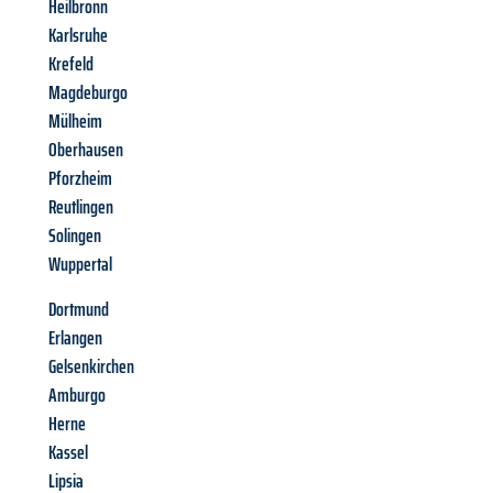
Heilbronn
Karlsruhe
Krefeld
Magdeburgo
Mülheim
Oberhausen
Pforzheim
Reutlingen
Solingen
Wuppertal
Dortmund
Erlangen
Gelsenkirchen
Amburgo
Herne
Kassel
Lipsia