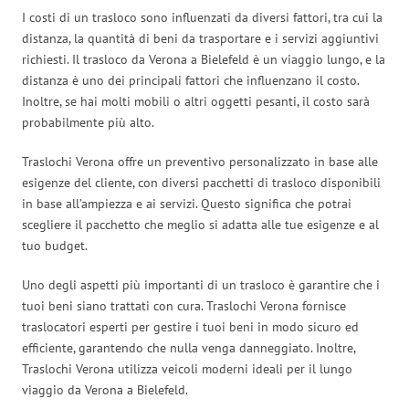
I costi di un trasloco sono influenzati da diversi fattori, tra cui la
distanza, la quantità di beni da trasportare e i servizi aggiuntivi
richiesti. Il trasloco da Verona a Bielefeld è un viaggio lungo, e la
distanza è uno dei principali fattori che influenzano il costo.
Inoltre, se hai molti mobili o altri oggetti pesanti, il costo sarà
probabilmente più alto.
Traslochi Verona offre un preventivo personalizzato in base alle
esigenze del cliente, con diversi pacchetti di trasloco disponibili
in base all’ampiezza e ai servizi. Questo significa che potrai
scegliere il pacchetto che meglio si adatta alle tue esigenze e al
tuo budget.
Uno degli aspetti più importanti di un trasloco è garantire che i
tuoi beni siano trattati con cura. Traslochi Verona fornisce
traslocatori esperti per gestire i tuoi beni in modo sicuro ed
efficiente, garantendo che nulla venga danneggiato. Inoltre,
Traslochi Verona utilizza veicoli moderni ideali per il lungo
viaggio da Verona a Bielefeld.