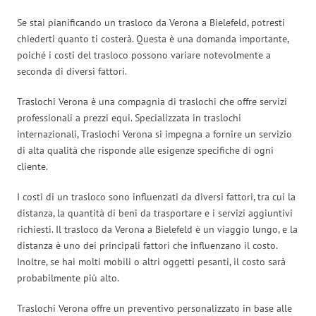
Se stai pianificando un trasloco da Verona a Bielefeld, potresti
chiederti quanto ti costerà. Questa è una domanda importante,
poiché i costi del trasloco possono variare notevolmente a
seconda di diversi fattori.
Traslochi Verona è una compagnia di traslochi che offre servizi
professionali a prezzi equi. Specializzata in traslochi
internazionali, Traslochi Verona si impegna a fornire un servizio
di alta qualità che risponde alle esigenze specifiche di ogni
cliente.
I costi di un trasloco sono influenzati da diversi fattori, tra cui la
distanza, la quantità di beni da trasportare e i servizi aggiuntivi
richiesti. Il trasloco da Verona a Bielefeld è un viaggio lungo, e la
distanza è uno dei principali fattori che influenzano il costo.
Inoltre, se hai molti mobili o altri oggetti pesanti, il costo sarà
probabilmente più alto.
Traslochi Verona offre un preventivo personalizzato in base alle