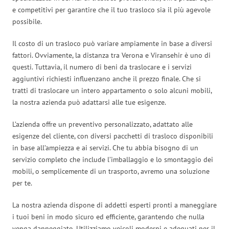
e competitivi per garantire che il tuo trasloco sia il più agevole
possibile.
Il costo di un trasloco può variare ampiamente in base a diversi
fattori. Ovviamente, la distanza tra Verona e Viransehir è uno di
questi. Tuttavia, il numero di beni da traslocare e i servizi
aggiuntivi richiesti influenzano anche il prezzo finale. Che si
tratti di traslocare un intero appartamento o solo alcuni mobili,
la nostra azienda può adattarsi alle tue esigenze.
L’azienda offre un preventivo personalizzato, adattato alle
esigenze del cliente, con diversi pacchetti di trasloco disponibili
in base all’ampiezza e ai servizi. Che tu abbia bisogno di un
servizio completo che include l’imballaggio e lo smontaggio dei
mobili, o semplicemente di un trasporto, avremo una soluzione
per te.
La nostra azienda dispone di addetti esperti pronti a maneggiare
i tuoi beni in modo sicuro ed efficiente, garantendo che nulla
venga danneggiato. Utilizziamo veicoli moderni e adeguati per il