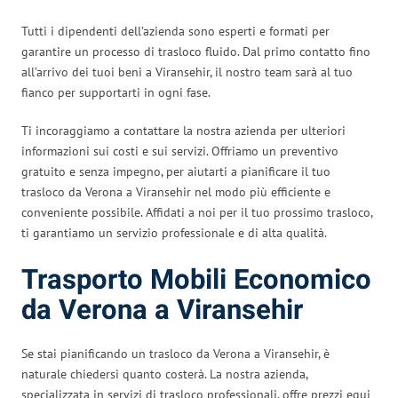
Tutti i dipendenti dell’azienda sono esperti e formati per
garantire un processo di trasloco fluido. Dal primo contatto fino
all’arrivo dei tuoi beni a Viransehir, il nostro team sarà al tuo
fianco per supportarti in ogni fase.
Ti incoraggiamo a contattare la nostra azienda per ulteriori
informazioni sui costi e sui servizi. Offriamo un preventivo
gratuito e senza impegno, per aiutarti a pianificare il tuo
trasloco da Verona a Viransehir nel modo più efficiente e
conveniente possibile. Affidati a noi per il tuo prossimo trasloco,
ti garantiamo un servizio professionale e di alta qualità.
Trasporto Mobili Economico
da Verona a Viransehir
Se stai pianificando un trasloco da Verona a Viransehir, è
naturale chiedersi quanto costerà. La nostra azienda,
specializzata in servizi di trasloco professionali, offre prezzi equi