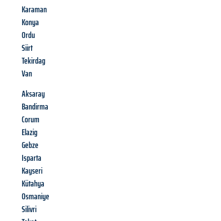
Karaman
Konya
Ordu
Siirt
Tekirdag
Van
Aksaray
Bandirma
Corum
Elazig
Gebze
Isparta
Kayseri
Kütahya
Osmaniye
Silivri