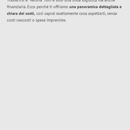
Trasferirsi a
Verona
non è solo una sfida logistica ma anche
finanziaria. Ecco perché ti offriamo
una panoramica dettagliata e
chiara dei costi,
così saprai esattamente cosa aspettarti, senza
costi nascosti o spese impreviste.