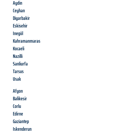
Aydin
Ceyhan
Diyarbakir
Eskisehir
Inegöl
Kahramanmaras
Kocaeli
Nazilli
Sanliurfa
Tarsus
Usak
Afyon
Balikesir
Corlu
Edirne
Gaziantep
Iskenderun