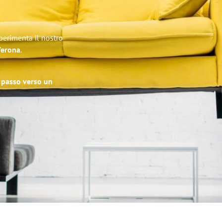
Sperimenta il nostro
 Verona
.
o passo verso un