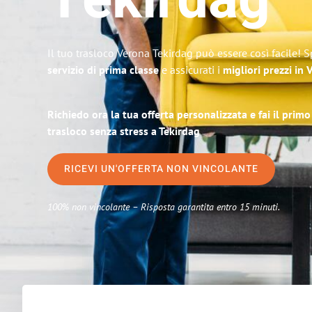
Tekirdag
Il tuo trasloco Verona Tekirdag può essere così facile! 
servizio di prima classe
e assicurati i
migliori prezzi in
Richiedo ora la tua offerta personalizzata e fai il prim
trasloco senza stress a Tekirdag
RICEVI UN'OFFERTA NON VINCOLANTE
100% non vincolante – Risposta garantita entro 15 minuti.