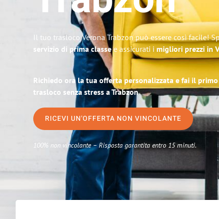
Trabzon
Il tuo trasloco Verona Trabzon può essere così facile! S
servizio di prima classe
e assicurati i
migliori prezzi in
Richiedo ora la tua offerta personalizzata e fai il prim
trasloco senza stress a Trabzon
RICEVI UN'OFFERTA NON VINCOLANTE
100% non vincolante – Risposta garantita entro 15 minuti.