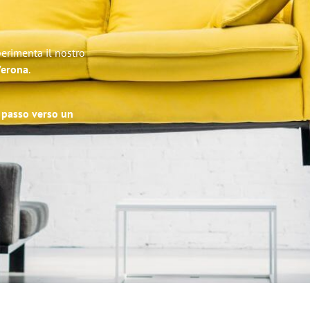
perimenta il nostro
 Verona
.
o passo verso un