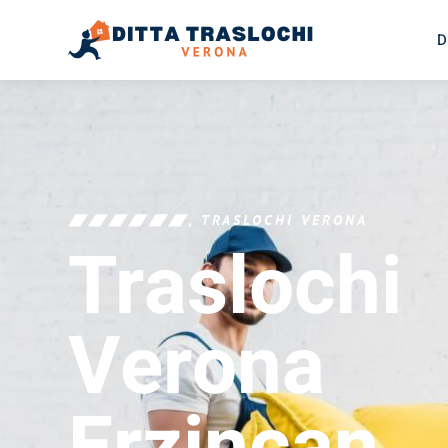
D
TRASLOCHI VERONA
Traslochi
Verona