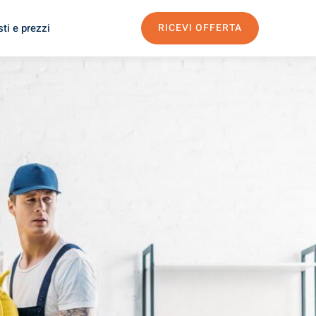
ti e prezzi
RICEVI OFFERTA