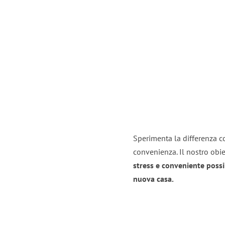
Sperimenta la differenza co
convenienza. Il nostro obie
stress e conveniente possi
nuova casa.