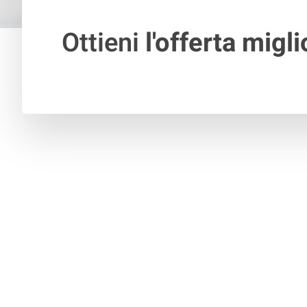
Ottieni
l'offerta migli