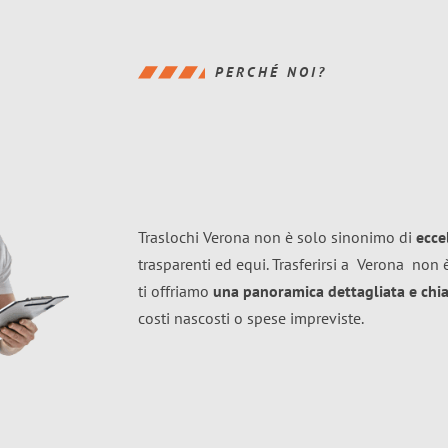
PERCHÉ NOI?
Traslochi Verona non è solo sinonimo di
ecce
trasparenti ed equi. Trasferirsi a
Verona
non è
ti offriamo
una panoramica dettagliata e chiar
costi nascosti o spese impreviste.