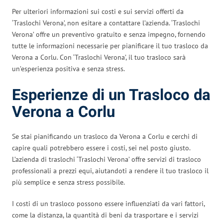
Per ulteriori informazioni sui costi e sui servizi offerti da
‘Traslochi Verona’, non esitare a contattare l’azienda. ‘Traslochi
Verona’ offre un preventivo gratuito e senza impegno, fornendo
tutte le informazioni necessarie per pianificare il tuo trasloco da
Verona a Corlu. Con ‘Traslochi Verona’, il tuo trasloco sarà
un’esperienza positiva e senza stress.
Esperienze di un Trasloco da
Verona a Corlu
Se stai pianificando un trasloco da Verona a Corlu e cerchi di
capire quali potrebbero essere i costi, sei nel posto giusto.
L’azienda di traslochi ‘Traslochi Verona’ offre servizi di trasloco
professionali a prezzi equi, aiutandoti a rendere il tuo trasloco il
più semplice e senza stress possibile.
I costi di un trasloco possono essere influenziati da vari fattori,
come la distanza, la quantità di beni da trasportare e i servizi