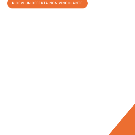
RICEVI UN'OFFERTA NON VINCOLANTE