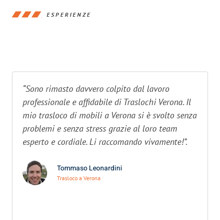
ESPERIENZE
“Sono rimasto davvero colpito dal lavoro
professionale e affidabile di Traslochi Verona. Il
mio trasloco di mobili a Verona si è svolto senza
problemi e senza stress grazie al loro team
esperto e cordiale. Li raccomando vivamente!”.
Tommaso Leonardini
Trasloco a Verona