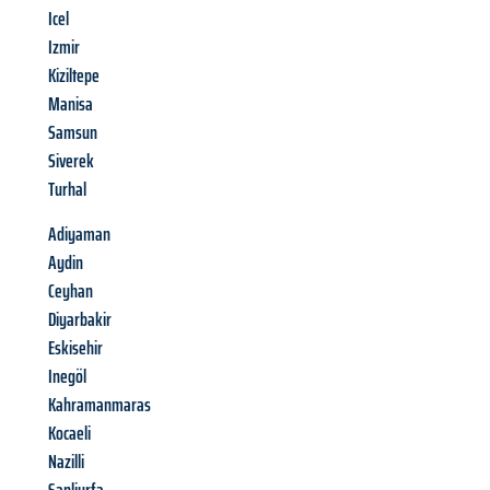
Icel
Izmir
Kiziltepe
Manisa
Samsun
Siverek
Turhal
Adiyaman
Aydin
Ceyhan
Diyarbakir
Eskisehir
Inegöl
Kahramanmaras
Kocaeli
Nazilli