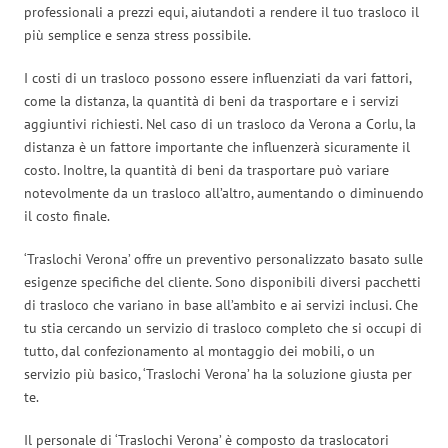
professionali a prezzi equi, aiutandoti a rendere il tuo trasloco il
più semplice e senza stress possibile.
I costi di un trasloco possono essere influenziati da vari fattori,
come la distanza, la quantità di beni da trasportare e i servizi
aggiuntivi richiesti. Nel caso di un trasloco da Verona a Corlu, la
distanza è un fattore importante che influenzerà sicuramente il
costo. Inoltre, la quantità di beni da trasportare può variare
notevolmente da un trasloco all’altro, aumentando o diminuendo
il costo finale.
‘Traslochi Verona’ offre un preventivo personalizzato basato sulle
esigenze specifiche del cliente. Sono disponibili diversi pacchetti
di trasloco che variano in base all’ambito e ai servizi inclusi. Che
tu stia cercando un servizio di trasloco completo che si occupi di
tutto, dal confezionamento al montaggio dei mobili, o un
servizio più basico, ‘Traslochi Verona’ ha la soluzione giusta per
te.
Il personale di ‘Traslochi Verona’ è composto da traslocatori