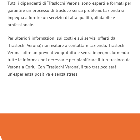
Tutti i dipendenti di ‘Traslochi Verona’ sono esperti e formati per
garantire un processo di trasloco senza problemi. L’azienda si
impegna a fornire un servizio di alta qualità, affidabile e
professionale.
Per ulteriori informazioni sui costi e sui servizi offerti da
‘Traslochi Verona’, non esitare a contattare l’azienda. ‘Traslochi
Verona’ offre un preventivo gratuito e senza impegno, fornendo
tutte le informazioni necessarie per pianificare il tuo trasloco da
Verona a Corlu. Con ‘Traslochi Verona’, il tuo trasloco sarà
un’esperienza positiva e senza stress.
Traslochi Verona in numeri: