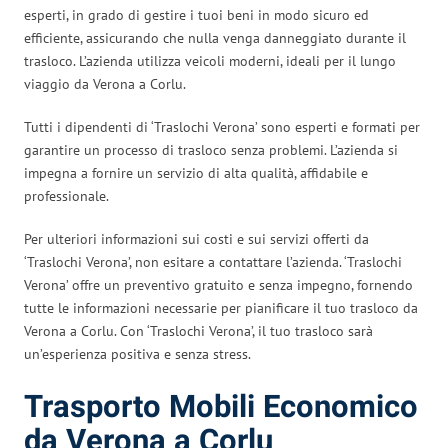
esperti, in grado di gestire i tuoi beni in modo sicuro ed
efficiente, assicurando che nulla venga danneggiato durante il
trasloco. L’azienda utilizza veicoli moderni, ideali per il lungo
viaggio da Verona a Corlu.
Tutti i dipendenti di ‘Traslochi Verona’ sono esperti e formati per
garantire un processo di trasloco senza problemi. L’azienda si
impegna a fornire un servizio di alta qualità, affidabile e
professionale.
Per ulteriori informazioni sui costi e sui servizi offerti da
‘Traslochi Verona’, non esitare a contattare l’azienda. ‘Traslochi
Verona’ offre un preventivo gratuito e senza impegno, fornendo
tutte le informazioni necessarie per pianificare il tuo trasloco da
Verona a Corlu. Con ‘Traslochi Verona’, il tuo trasloco sarà
un’esperienza positiva e senza stress.
Trasporto Mobili Economico
da Verona a Corlu