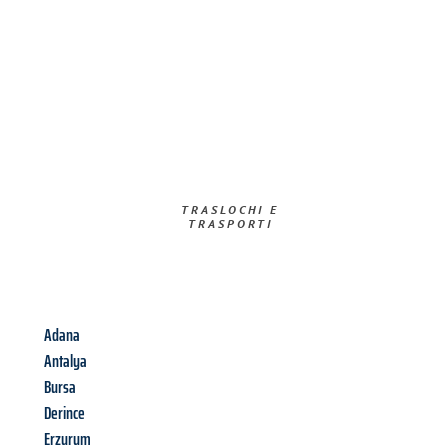
TRASLOCHI E
TRASPORTI​
Adana
Antalya
Bursa
Derince
Erzurum