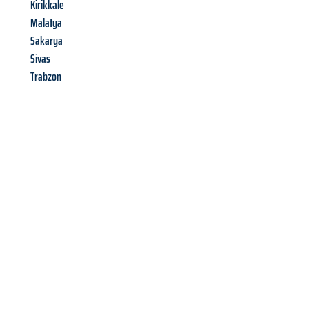
Kirikkale
Malatya
Sakarya
Sivas
Trabzon
Richiedi ora la tua
offerta
al
miglior
prezzo !
Inviateci adesso la vostra richiesta non vincolante e
assicuratevi la vostra
offerta di trasloco per le vostre esigenze
a Verona
al miglior prezzo! Approfitta dell’occasione per
un
trasloco senza stress
e con il massimo comfort: