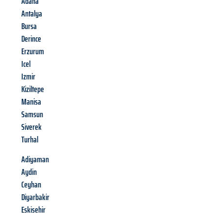
Adana
Antalya
Bursa
Derince
Erzurum
Icel
Izmir
Kiziltepe
Manisa
Samsun
Siverek
Turhal
Adiyaman
Aydin
Ceyhan
Diyarbakir
Eskisehir