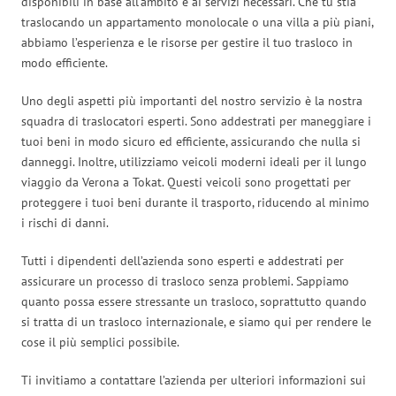
disponibili in base all’ambito e ai servizi necessari. Che tu stia
traslocando un appartamento monolocale o una villa a più piani,
abbiamo l’esperienza e le risorse per gestire il tuo trasloco in
modo efficiente.
Uno degli aspetti più importanti del nostro servizio è la nostra
squadra di traslocatori esperti. Sono addestrati per maneggiare i
tuoi beni in modo sicuro ed efficiente, assicurando che nulla si
danneggi. Inoltre, utilizziamo veicoli moderni ideali per il lungo
viaggio da Verona a Tokat. Questi veicoli sono progettati per
proteggere i tuoi beni durante il trasporto, riducendo al minimo
i rischi di danni.
Tutti i dipendenti dell’azienda sono esperti e addestrati per
assicurare un processo di trasloco senza problemi. Sappiamo
quanto possa essere stressante un trasloco, soprattutto quando
si tratta di un trasloco internazionale, e siamo qui per rendere le
cose il più semplici possibile.
Ti invitiamo a contattare l’azienda per ulteriori informazioni sui