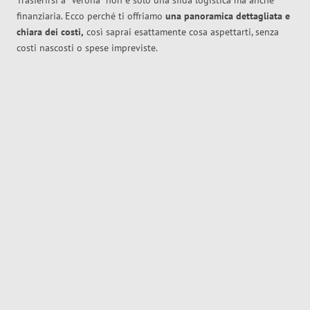
Trasferirsi a
Verona
non è solo una sfida logistica ma anche
finanziaria. Ecco perché ti offriamo
una panoramica dettagliata e
chiara dei costi,
così saprai esattamente cosa aspettarti, senza
costi nascosti o spese impreviste.