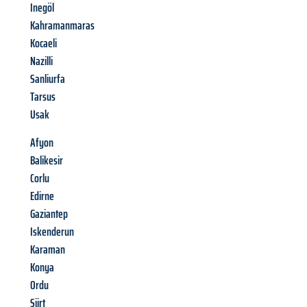
Inegöl
Kahramanmaras
Kocaeli
Nazilli
Sanliurfa
Tarsus
Usak
Afyon
Balikesir
Corlu
Edirne
Gaziantep
Iskenderun
Karaman
Konya
Ordu
Siirt