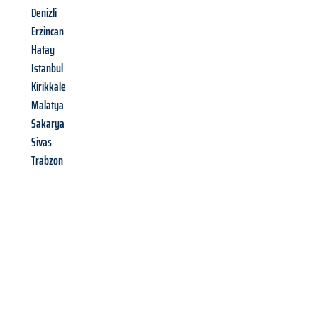
Denizli
Erzincan
Hatay
Istanbul
Kirikkale
Malatya
Sakarya
Sivas
Trabzon
Richiedi ora la tua
offerta
al
miglior