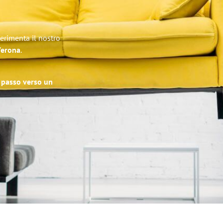
erimenta il nostro
 Verona
.
o passo verso un