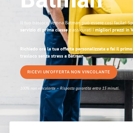
Batman
Il tuo trasloco Verona Batman può essere così facile! Sp
servizio di prima classe
e assicurati i
migliori prezzi in
Richiedo ora la tua offerta personalizzata e fai il prim
trasloco senza stress a Batman
RICEVI UN'OFFERTA NON VINCOLANTE
100% non vincolante – Risposta garantita entro 15 minuti.