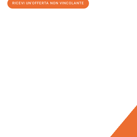
RICEVI UN'OFFERTA NON VINCOLANTE