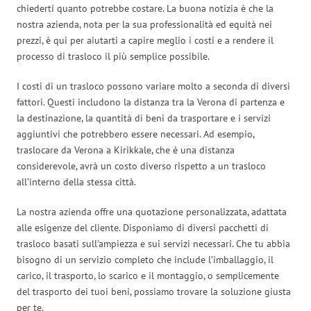
chiederti quanto potrebbe costare. La buona notizia è che la
nostra azienda, nota per la sua professionalità ed equità nei
prezzi, è qui per aiutarti a capire meglio i costi e a rendere il
processo di trasloco il più semplice possibile.
I costi di un trasloco possono variare molto a seconda di diversi
fattori. Questi includono la distanza tra la Verona di partenza e
la destinazione, la quantità di beni da trasportare e i servizi
aggiuntivi che potrebbero essere necessari. Ad esempio,
traslocare da Verona a Kirikkale, che è una distanza
considerevole, avrà un costo diverso rispetto a un trasloco
all’interno della stessa città.
La nostra azienda offre una quotazione personalizzata, adattata
alle esigenze del cliente. Disponiamo di diversi pacchetti di
trasloco basati sull’ampiezza e sui servizi necessari. Che tu abbia
bisogno di un servizio completo che include l’imballaggio, il
carico, il trasporto, lo scarico e il montaggio, o semplicemente
del trasporto dei tuoi beni, possiamo trovare la soluzione giusta
per te.