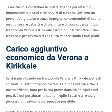
Ti invitiamo a contattare la nostra azienda per ulteriori
informazioni sui costi e sui servizi di trasloco. Offriamo un
preventivo gratuito e senza impegno, consentendoti di capire
meglio cosa aspettarti e di pianificare di conseguenza il tuo
trasloco da Verona a Kirikkale. Siamo qui per facilitare il tuo
trasloco e per assicurarci che tutto vada secondo i tuoi piani.
Carico aggiuntivo
economico da Verona a
Kirikkale
Se stai pianificando un trasloco da Verona a Kirikkale, potresti
chiederti quanto potrebbe costare. La buona notizia è che la
nostra azienda, nota per la sua professionalità ed equità nei
prezzi, è qui per aiutarti a capire meglio i costi e a rendere il
processo di trasloco il più semplice possibile.
I costi di un trasloco possono variare molto a seconda di diversi