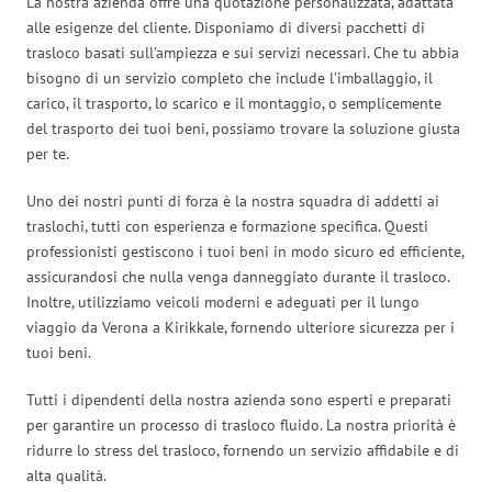
La nostra azienda offre una quotazione personalizzata, adattata
alle esigenze del cliente. Disponiamo di diversi pacchetti di
trasloco basati sull’ampiezza e sui servizi necessari. Che tu abbia
bisogno di un servizio completo che include l’imballaggio, il
carico, il trasporto, lo scarico e il montaggio, o semplicemente
del trasporto dei tuoi beni, possiamo trovare la soluzione giusta
per te.
Uno dei nostri punti di forza è la nostra squadra di addetti ai
traslochi, tutti con esperienza e formazione specifica. Questi
professionisti gestiscono i tuoi beni in modo sicuro ed efficiente,
assicurandosi che nulla venga danneggiato durante il trasloco.
Inoltre, utilizziamo veicoli moderni e adeguati per il lungo
viaggio da Verona a Kirikkale, fornendo ulteriore sicurezza per i
tuoi beni.
Tutti i dipendenti della nostra azienda sono esperti e preparati
per garantire un processo di trasloco fluido. La nostra priorità è
ridurre lo stress del trasloco, fornendo un servizio affidabile e di
alta qualità.