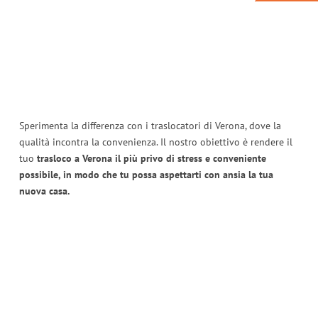
Sperimenta la differenza con i traslocatori di Verona, dove la
qualità incontra la convenienza. Il nostro obiettivo è rendere il
tuo
trasloco a Verona il più privo di stress e conveniente
possibile, in modo che tu possa aspettarti con ansia la tua
nuova casa.