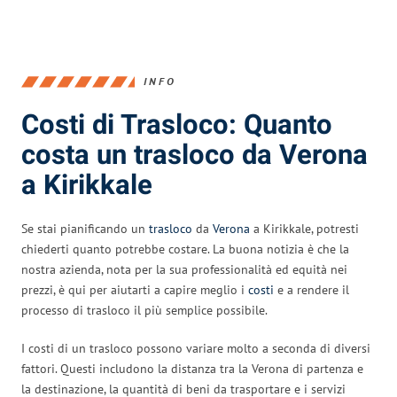
INFO
Costi di Trasloco: Quanto
costa un trasloco da Verona
a Kirikkale
Se stai pianificando un
trasloco
da
Verona
a Kirikkale, potresti
chiederti quanto potrebbe costare. La buona notizia è che la
nostra azienda, nota per la sua professionalità ed equità nei
prezzi, è qui per aiutarti a capire meglio i
costi
e a rendere il
processo di trasloco il più semplice possibile.
I costi di un trasloco possono variare molto a seconda di diversi
fattori. Questi includono la distanza tra la Verona di partenza e
la destinazione, la quantità di beni da trasportare e i servizi