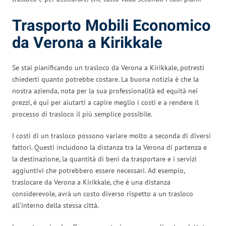
Trasporto Mobili Economico
da Verona a Kirikkale
Se stai pianificando un trasloco da Verona a Kirikkale, potresti
chiederti quanto potrebbe costare. La buona notizia è che la
nostra azienda, nota per la sua professionalità ed equità nei
prezzi, è qui per aiutarti a capire meglio i costi e a rendere il
processo di trasloco il più semplice possibile.
I costi di un trasloco possono variare molto a seconda di diversi
fattori. Questi includono la distanza tra la Verona di partenza e
la destinazione, la quantità di beni da trasportare e i servizi
aggiuntivi che potrebbero essere necessari. Ad esempio,
traslocare da Verona a Kirikkale, che è una distanza
considerevole, avrà un costo diverso rispetto a un trasloco
all’interno della stessa città.