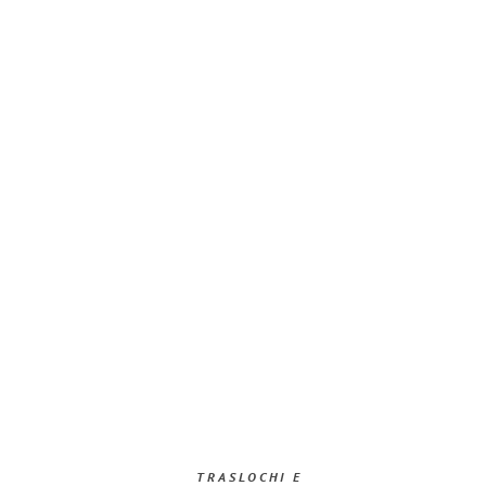
TRASLOCHI E