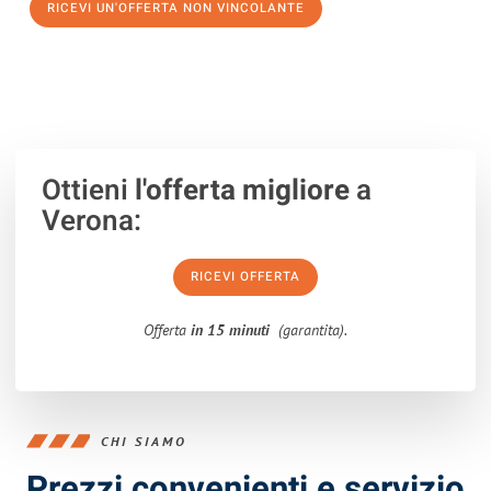
RICEVI UN'OFFERTA NON VINCOLANTE
100% non vincolante – Risposta garantita entro 15 minuti.
Ottieni
l'offerta migliore
a
Verona:
RICEVI OFFERTA
Offerta
in 15 minuti
(garantita).
CHI SIAMO
Prezzi convenienti e servizio