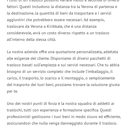
fattori. Questi includono la distanza tra la Verona di partenza e
la destinazione, la quantità di beni da trasportare e i servizi
aggiuntivi che potrebbero essere necessari. Ad esempio,
traslocare da Verona a Kirikkale, che è una distanza
considerevole, avrà un costo diverso rispetto a un trasloco
all’interno della stessa città.
La nostra azienda offre una quotazione personalizzata, adattata
alle esigenze del cliente. Disponiamo di diversi pacchetti di
trasloco basati sull’ampiezza e sui servizi necessari. Che tu abbia
bisogno di un servizio completo che include l’imballaggio, il
carico, il trasporto, lo scarico e il montaggio, o semplicemente
del trasporto dei tuoi beni, possiamo trovare la soluzione giusta
per te.
Uno dei nostri punti di forza è la nostra squadra di addetti ai
traslochi, tutti con esperienza e formazione specifica. Questi
professionisti gestiscono i tuoi beni in modo sicuro ed efficiente,
assicurandosi che nulla venga danneggiato durante il trasloco.