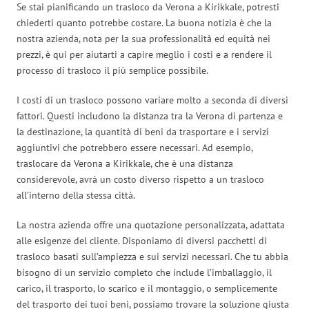
Se stai pianificando un trasloco da Verona a Kirikkale, potresti
chiederti quanto potrebbe costare. La buona notizia è che la
nostra azienda, nota per la sua professionalità ed equità nei
prezzi, è qui per aiutarti a capire meglio i costi e a rendere il
processo di trasloco il più semplice possibile.
I costi di un trasloco possono variare molto a seconda di diversi
fattori. Questi includono la distanza tra la Verona di partenza e
la destinazione, la quantità di beni da trasportare e i servizi
aggiuntivi che potrebbero essere necessari. Ad esempio,
traslocare da Verona a Kirikkale, che è una distanza
considerevole, avrà un costo diverso rispetto a un trasloco
all’interno della stessa città.
La nostra azienda offre una quotazione personalizzata, adattata
alle esigenze del cliente. Disponiamo di diversi pacchetti di
trasloco basati sull’ampiezza e sui servizi necessari. Che tu abbia
bisogno di un servizio completo che include l’imballaggio, il
carico, il trasporto, lo scarico e il montaggio, o semplicemente
del trasporto dei tuoi beni, possiamo trovare la soluzione giusta