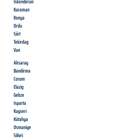
Iskenderun
Karaman
Konya
Ordu
Siirt
Tekirdag
Van
Aksaray
Bandirma
Corum
Elazig
Gebze
Isparta
Kayseri
Kütahya
Osmaniye
Silivri