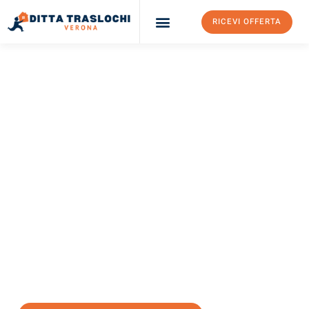
RICEVI OFFERTA
Ditta Traslochi Verona
Servizi Traslochi Verona
Costi e prezzi
TRASLOCHI VERONA
Traslochi Verona
Kirikkale
Il tuo trasloco Verona Kirikkale può essere così facile!
Sperimenta il nostro
servizio di prima classe
e assicurati i
migliori prezzi in Verona
.
Richiedo ora la tua offerta personalizzata e fai il primo passo
verso un trasloco senza stress a Kirikkale