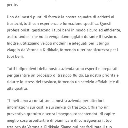
per te.
Uno dei nostri punti di forza è la nostra squadra di addetti ai
traslochi, tutti con esperienza e formazione specifica. Questi
professionisti gestiscono i tuoi beni in modo sicuro ed efficiente,
assicurandosi che nulla venga danneggiato durante il trasloco.
Inoltre, utilizziamo veicoli moderni e adeguati per il lungo
viaggio da Verona a Kirikkale, fornendo ulteriore sicurezza per i
tuoi beni.
Tutti i dipendenti della nostra azienda sono esperti e preparati
per garantire un processo di trasloco fluido. La nostra priorità è
ridurre lo stress del trasloco, fornendo un servizio affidabile e di
alta qualità.
Ti invitiamo a contattare la nostra azienda per ulteriori
informazioni sui costi e sui servizi di trasloco. Offriamo un
preventivo gratuito e senza impegno, consentendoti di capire
meglio cosa aspettarti e di pianificare di conseguenza il tuo
trasloco da Verona a Kirikkale. Siamo qui per facilitare il tuo