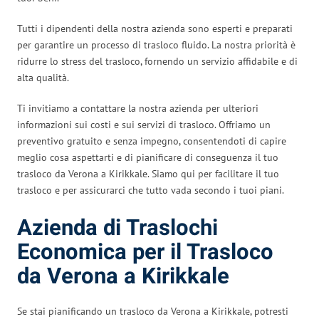
Tutti i dipendenti della nostra azienda sono esperti e preparati
per garantire un processo di trasloco fluido. La nostra priorità è
ridurre lo stress del trasloco, fornendo un servizio affidabile e di
alta qualità.
Ti invitiamo a contattare la nostra azienda per ulteriori
informazioni sui costi e sui servizi di trasloco. Offriamo un
preventivo gratuito e senza impegno, consentendoti di capire
meglio cosa aspettarti e di pianificare di conseguenza il tuo
trasloco da Verona a Kirikkale. Siamo qui per facilitare il tuo
trasloco e per assicurarci che tutto vada secondo i tuoi piani.
Azienda di Traslochi
Economica per il Trasloco
da Verona a Kirikkale
Se stai pianificando un trasloco da Verona a Kirikkale, potresti