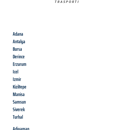
TRASPORTI​
Adana
Antalya
Bursa
Derince
Erzurum
Icel
Izmir
Kiziltepe
Manisa
Samsun
Siverek
Turhal
Adiyaman