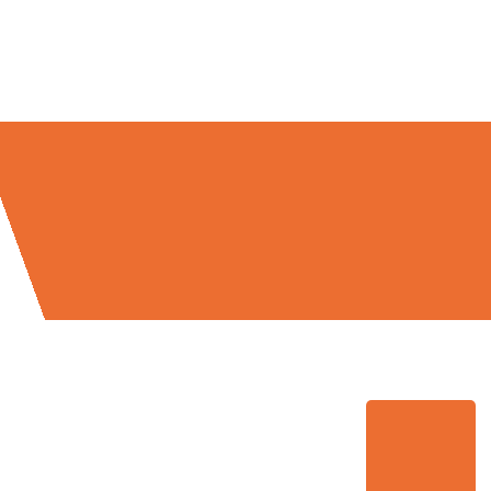
Traslochi Verona in numeri: