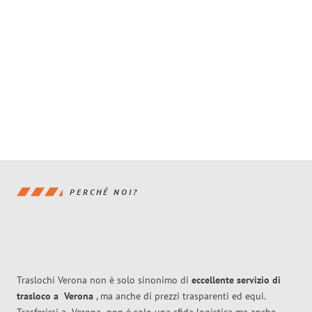
PERCHÉ NOI?
Traslochi Verona non è solo sinonimo di
eccellente
servizio di
trasloco
a
Verona
, ma anche di prezzi trasparenti ed equi.