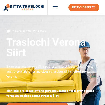
RICEVI OFFERTA
Ditta Traslochi Verona
Servizi Traslochi Verona
Costi e prezzi
TRASLOCHI VERONA
Traslochi Verona
Siirt
Il tuo trasloco Verona Siirt può essere così facile! Sperimenta il
nostro
servizio di prima classe
e assicurati i
migliori prezzi in
Verona
.
Richiedo ora la tua offerta personalizzata e fai il primo passo
verso un trasloco senza stress a Siirt