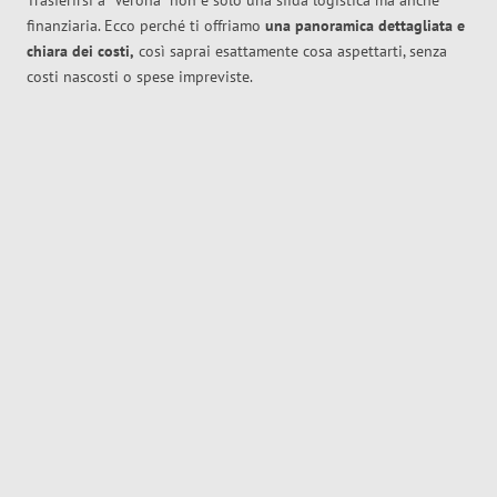
Trasferirsi a
Verona
non è solo una sfida logistica ma anche
finanziaria. Ecco perché ti offriamo
una panoramica dettagliata e
chiara dei costi,
così saprai esattamente cosa aspettarti, senza
costi nascosti o spese impreviste.