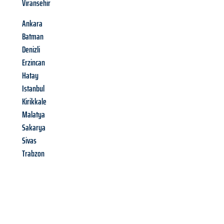
Viransehir
Ankara
Batman
Denizli
Erzincan
Hatay
Istanbul
Kirikkale
Malatya
Sakarya
Sivas
Trabzon