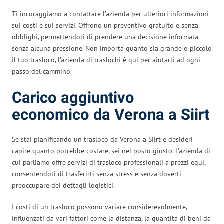
Ti incoraggiamo a contattare l’azienda per ulteriori informazioni
sui costi e sui servizi. Offrono un preventivo gratuito e senza
obblighi, permettendoti di prendere una decisione informata
senza alcuna pressione. Non importa quanto sia grande o piccolo
il tuo trasloco, l’azienda di traslochi è qui per aiutarti ad ogni
passo del cammino.
Carico aggiuntivo
economico da Verona a Siirt
Se stai pianificando un trasloco da Verona a Siirt e desideri
capire quanto potrebbe costare, sei nel posto giusto. L’azienda di
cui parliamo offre servizi di trasloco professionali a prezzi equi,
consentendoti di trasferirti senza stress e senza doverti
preoccupare dei dettagli logistici.
I costi di un trasloco possono variare considerevolmente,
influenzati da vari fattori come la distanza, la quantità di beni da