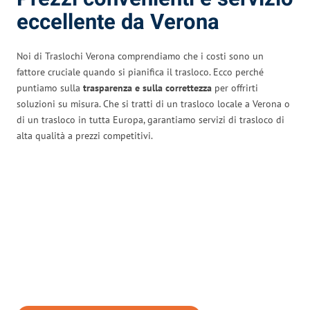
eccellente da Verona
Noi di Traslochi Verona comprendiamo che i costi sono un
fattore cruciale quando si pianifica il trasloco. Ecco perché
puntiamo sulla
trasparenza e sulla correttezza
per offrirti
soluzioni su misura. Che si tratti di un trasloco locale a Verona o
di un trasloco in tutta Europa, garantiamo servizi di trasloco di
alta qualità a prezzi competitivi.