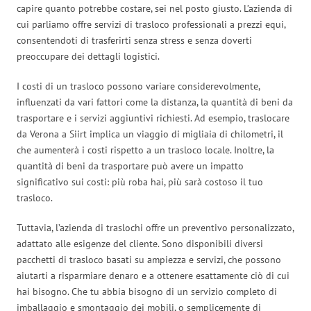
capire quanto potrebbe costare, sei nel posto giusto. L’azienda di
cui parliamo offre servizi di trasloco professionali a prezzi equi,
consentendoti di trasferirti senza stress e senza doverti
preoccupare dei dettagli logistici.
I costi di un trasloco possono variare considerevolmente,
influenzati da vari fattori come la distanza, la quantità di beni da
trasportare e i servizi aggiuntivi richiesti. Ad esempio, traslocare
da Verona a Siirt implica un viaggio di migliaia di chilometri, il
che aumenterà i costi rispetto a un trasloco locale. Inoltre, la
quantità di beni da trasportare può avere un impatto
significativo sui costi: più roba hai, più sarà costoso il tuo
trasloco.
Tuttavia, l’azienda di traslochi offre un preventivo personalizzato,
adattato alle esigenze del cliente. Sono disponibili diversi
pacchetti di trasloco basati su ampiezza e servizi, che possono
aiutarti a risparmiare denaro e a ottenere esattamente ciò di cui
hai bisogno. Che tu abbia bisogno di un servizio completo di
imballaggio e smontaggio dei mobili, o semplicemente di