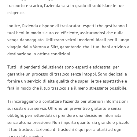
trasporto e scarico, l’azienda sarà in grado di soddisfare le tue
esigenze.
Inoltre, l’azienda dispone di traslocatori esperti che gestiranno i
tuoi beni in modo sicuro ed efficiente, assicurandosi che nulla
venga danneggiato. Utilizzano veicoli moderni ideali per il lungo
viaggio dalla Verona a Siirt, garantendo che i tuoi beni arrivino a
destinazione in ottime condizioni.
Tutti i dipendenti dell’azienda sono esperti e addestrati per
garantire un processo di trasloco senza intoppi. Sono dedicati a
fornire un servizio di alta qualità che superi le tue aspettative e
farà in modo che il tuo trasloco sia il meno stressante possibile.
Ti incoraggiamo a contattare l’azienda per ulteriori informazioni
sui costi e sui servizi. Offrono un preventivo gratuito e senza
obblighi, permettendoti di prendere una decisione informata
senza alcuna pressione. Non importa quanto sia grande o piccolo
il tuo trasloco, l’azienda di traslochi è qui per aiutarti ad ogni
passo del cammino.