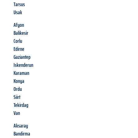
Tarsus
Usak
Afyon
Balikesir
Corlu
Edirne
Gaziantep
Iskenderun
Karaman
Konya
Ordu
Siirt
Tekirdag
Van
Aksaray
Bandirma