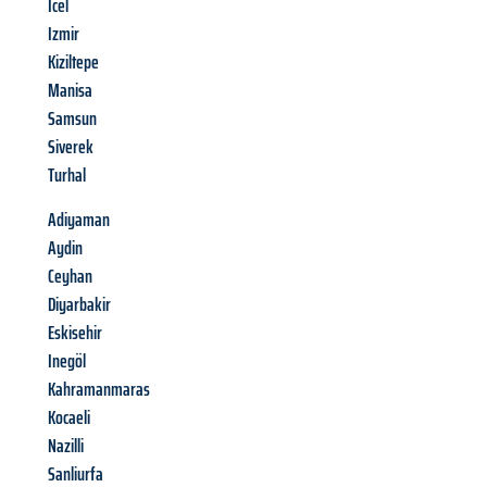
Icel
Izmir
Kiziltepe
Manisa
Samsun
Siverek
Turhal
Adiyaman
Aydin
Ceyhan
Diyarbakir
Eskisehir
Inegöl
Kahramanmaras
Kocaeli
Nazilli
Sanliurfa