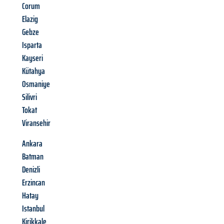
Corum
Elazig
Gebze
Isparta
Kayseri
Kütahya
Osmaniye
Silivri
Tokat
Viransehir
Ankara
Batman
Denizli
Erzincan
Hatay
Istanbul
Kirikkale