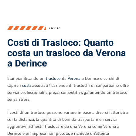
INFO
Costi di Trasloco: Quanto
costa un trasloco da Verona
a Derince
Stai pianificando un
trasloco
da
Verona
a Derince e cerchi di
capire i
costi
associati? L’azienda di traslochi di cui parliamo offre
servizi professionali a prezzi competitivi, garantendo un trasloco
senza stress.
I costi di un trasloco possono variare in base a diversi fattori, tra
cui la distanza, la quantità di beni da trasportare e i servizi
aggiuntivi richiesti. Traslocare da una Verona come Verona a
Derince è un’impresa non piccola, e richiede un’attenta