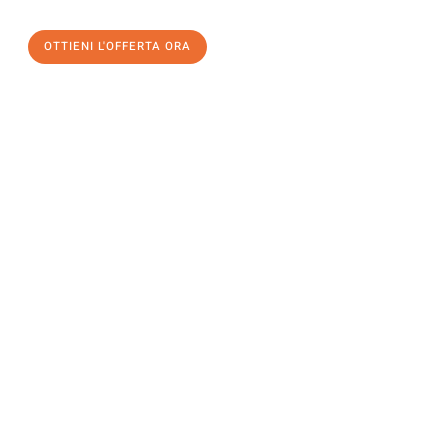
OTTIENI L'OFFERTA ORA