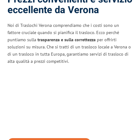
eccellente da Verona
Noi di Traslochi Verona comprendiamo che i costi sono un
fattore cruciale quando si pianifica il trasloco. Ecco perché
puntiamo sulla
trasparenza e sulla correttezza
per offrirti
soluzioni su misura. Che si tratti di un trasloco locale a Verona o
di un trasloco in tutta Europa, garantiamo servizi di trasloco di
alta qualità a prezzi competitivi.