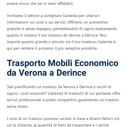
essere sicuro che sei in mani affidabili.
Invitiamo il lettore a contattare l’azienda per ulteriori
informazioni sui costi e sui servizi. Offriamo un preventivo
gratuito e senza impegno, permettendoti di capire esattamente
quanto ti costerà il tuo trasloco da Verona a Derince. Non
importa quanto grande o piccolo sia il tuo trasloco, l’azienda è
qui per rendere il processo il più semplice possibile.
Trasporto Mobili Economico
da Verona a Derince
Stai pianificando un trasloco da Verona a Derince e cerchi di
capire i costi associati? L’azienda di traslochi di cui parliamo offre
servizi professionali a prezzi competitivi, garantendo un trasloco
senza stress.
I costi di un trasloco possono variare in base a diversi fattori, tra
cui la distanza, la quantità di beni da trasportare e i servizi