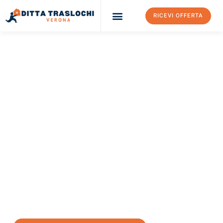
RICEVI OFFERTA
Ditta Traslochi Verona
Servizi Traslochi Verona
Costi e prezzi
TRASLOCHI VERONA
Traslochi Verona
Derince
Il tuo trasloco Verona Derince può essere così facile! Sperimenta
il nostro
servizio di prima classe
e assicurati i
migliori prezzi in
Verona
.
Richiedo ora la tua offerta personalizzata e fai il primo passo
verso un trasloco senza stress a Derince