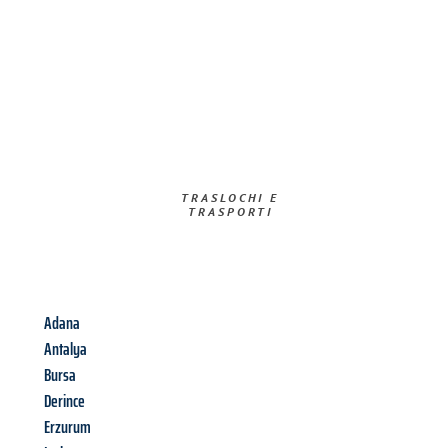
TRASLOCHI E
TRASPORTI​
Adana
Antalya
Bursa
Derince
Erzurum