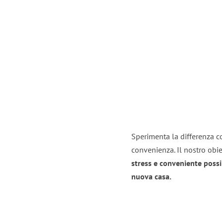
Sperimenta la differenza co
convenienza. Il nostro obie
stress e conveniente possi
nuova casa.