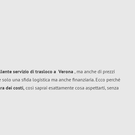
llente
servizio di trasloco
a
Verona
, ma anche di prezzi
 solo una sfida logistica ma anche finanziaria. Ecco perché
a dei costi,
così saprai esattamente cosa aspettarti, senza