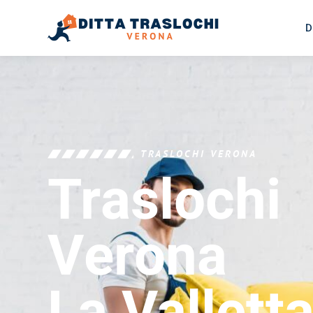
D
TRASLOCHI VERONA
Traslochi
Verona