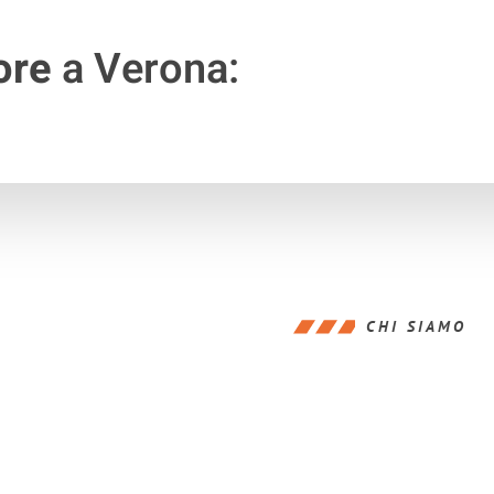
ore
a Verona:
CHI SIAMO