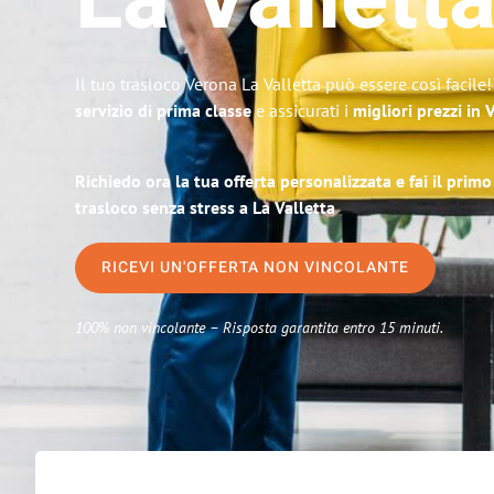
La Vallett
Il tuo trasloco Verona La Valletta può essere così facile
servizio di prima classe
e assicurati i
migliori prezzi in
Richiedo ora la tua offerta personalizzata e fai il prim
trasloco senza stress a La Valletta
RICEVI UN'OFFERTA NON VINCOLANTE
100% non vincolante – Risposta garantita entro 15 minuti.