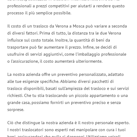
professionali a prezzi competitivi per aiutarti a rendere questo
processo il più semplice possibile.
Il costo di un trasloco da Verona a Mosca può variare a seconda
di diversi fattori. Prima di tutto, la distanza tra le due Verona
influisce sul costo totale. Inoltre, la quantità di beni da
trasportare può far aumentare il prezzo. Infine, se decidi di
usufruire di servizi aggiuntivi, come l’imballaggio professionale
o l’assicurazione, il costo aumenterà ulteriormente.
La nostra azienda offre un preventivo personalizzato, adattato
alle tue esigenze specifiche. Abbiamo diversi pacchetti di
trasloco disponibili, basati sull’ampiezza del trasloco e sui servizi
richiesti. Che tu stia traslocando un piccolo appartamento o una
grande casa, possiamo fornirti un preventivo preciso e senza
sorprese.
Ciò che distingue la nostra azienda è il nostro personale esperto.
I nostri traslocatori sono esperti nel manipolare con cura i tuoi
beni, assicurandosi che nulla si danneggi. Utilizziamo veicoli