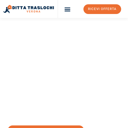
RICEVI OFFERTA
Ditta Traslochi Verona
Servizi Traslochi Verona
Costi e prezzi
TRASLOCHI VERONA
Traslochi Verona
Mosca
Il tuo trasloco Verona Mosca può essere così facile! Sperimenta
il nostro
servizio di prima classe
e assicurati i
migliori prezzi in
Verona
.
Richiedo ora la tua offerta personalizzata e fai il primo passo
verso un trasloco senza stress a Mosca