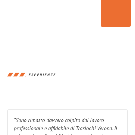
ESPERIENZE
“Sono rimasto davvero colpito dal lavoro
professionale e affidabile di Traslochi Verona. Il