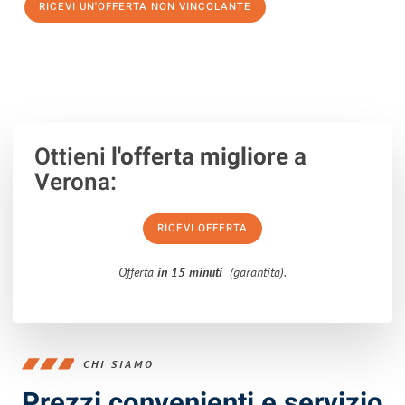
RICEVI UN'OFFERTA NON VINCOLANTE
100% non vincolante – Risposta garantita entro 15 minuti.
Ottieni
l'offerta migliore
a
Verona:
RICEVI OFFERTA
Offerta
in 15 minuti
(garantita).
CHI SIAMO
Prezzi convenienti e servizio