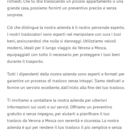
richiesti. Che tu stia traslocando un piccolo appartamento o una
grande casa, possiamo fornirti un preventivo preciso e senza
sorprese.
Ciò che distingue la nostra azienda è il nostro personale esperto.
I nostri traslocatori sono esperti nel manipolare con cura i tuoi
beni, assicurandosi che nulla si danneggi. Utilizziamo veicoli
moderni, ideali per il lungo viaggio da Verona a Mosca,
equipaggiati con tutto il necessario per proteggere i tuoi beni
durante il trasporto.
Tutti i dipendenti della nostra azienda sono esperti e formati per
garantire un processo di trasloco senza intoppi. Siamo dedicati a
fornire un servizio eccellente, dall’inizio alla fine del tuo trasloco.
Ti invitiamo a contattare la nostra azienda per ulteriori
informazioni sui costi e sui servizi. Offriamo un preventivo
gratuito e senza impegno, per aiutarti a pianificare il tuo
trasloco da Verona a Mosca con serenità e sicurezza. La nostra
azienda è qui per rendere il tuo trasloco il più semplice e senza