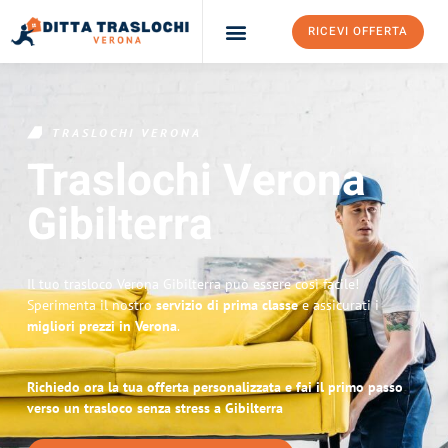
RICEVI OFFERTA
Ditta Traslochi Verona
Servizi Traslochi Verona
Costi e prezzi
TRASLOCHI VERONA
Traslochi Verona
Gibilterra
Il tuo trasloco Verona Gibilterra può essere così facile!
Sperimenta il nostro
servizio di prima classe
e assicurati i
migliori prezzi in Verona
.
Richiedo ora la tua offerta personalizzata e fai il primo passo
verso un trasloco senza stress a Gibilterra