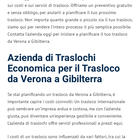
sui costi e sui servizi di trasloco. Offriamo un preventivo gratuito
e senza obbligo, per aiutarti a pianificare il tuo prossimo
trasloco. Non importa quanto grande o piccolo sia il tuo trasloco,
siamo qui per rendere l’intero processo il più semplice possibile.
Contatta l’azienda oggi per iniziare a pianificare il tuo trasloco
da Verona a Gibilterra.
Azienda di Traslochi
Economica per il Trasloco
da Verona a Gibilterra
Se stai pianificando un trasloco da Verona a Gibilterra, è
importante capire i costi coinvolti. Un trasloco internazionale
può sembrare un’impresa ardua e costosa, ma con l’azienda
giusta, può diventare un’esperienza gestibile e conveniente.
L’azienda di traslochi offre servizi professionali a prezzi equi.
I costi di un trasloco sono influenzati da vari fattori, tra cui la