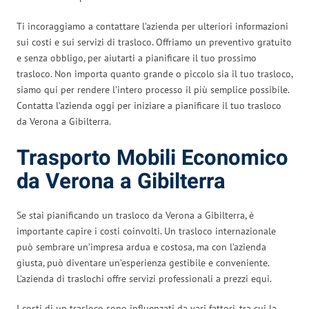
Ti incoraggiamo a contattare l’azienda per ulteriori informazioni
sui costi e sui servizi di trasloco. Offriamo un preventivo gratuito
e senza obbligo, per aiutarti a pianificare il tuo prossimo
trasloco. Non importa quanto grande o piccolo sia il tuo trasloco,
siamo qui per rendere l’intero processo il più semplice possibile.
Contatta l’azienda oggi per iniziare a pianificare il tuo trasloco
da Verona a Gibilterra.
Trasporto Mobili Economico
da Verona a Gibilterra
Se stai pianificando un trasloco da Verona a Gibilterra, è
importante capire i costi coinvolti. Un trasloco internazionale
può sembrare un’impresa ardua e costosa, ma con l’azienda
giusta, può diventare un’esperienza gestibile e conveniente.
L’azienda di traslochi offre servizi professionali a prezzi equi.
I costi di un trasloco sono influenzati da vari fattori, tra cui la