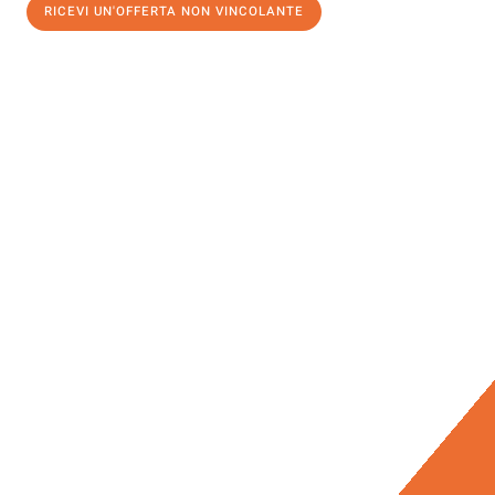
RICEVI UN'OFFERTA NON VINCOLANTE