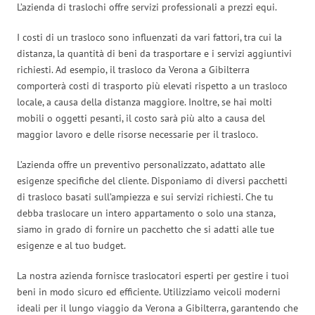
L’azienda di traslochi offre servizi professionali a prezzi equi.
I costi di un trasloco sono influenzati da vari fattori, tra cui la
distanza, la quantità di beni da trasportare e i servizi aggiuntivi
richiesti. Ad esempio, il trasloco da Verona a Gibilterra
comporterà costi di trasporto più elevati rispetto a un trasloco
locale, a causa della distanza maggiore. Inoltre, se hai molti
mobili o oggetti pesanti, il costo sarà più alto a causa del
maggior lavoro e delle risorse necessarie per il trasloco.
L’azienda offre un preventivo personalizzato, adattato alle
esigenze specifiche del cliente. Disponiamo di diversi pacchetti
di trasloco basati sull’ampiezza e sui servizi richiesti. Che tu
debba traslocare un intero appartamento o solo una stanza,
siamo in grado di fornire un pacchetto che si adatti alle tue
esigenze e al tuo budget.
La nostra azienda fornisce traslocatori esperti per gestire i tuoi
beni in modo sicuro ed efficiente. Utilizziamo veicoli moderni
ideali per il lungo viaggio da Verona a Gibilterra, garantendo che