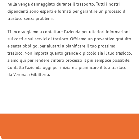
nulla venga danneggiato durante il trasporto. Tutti i nostri
dipendenti sono esperti e formati per garantire un processo di
trasloco senza problemi.
Ti incoraggiamo a contattare l’azienda per ulteriori informazioni
sui costi e sui servizi di trasloco. Offriamo un preventivo gratuito
e senza obbligo, per aiutarti a pianificare il tuo prossimo
trasloco. Non importa quanto grande o piccolo sia il tuo trasloco,
siamo qui per rendere l’intero processo il più semplice possibile.
Contatta l’azienda oggi per iniziare a pianificare il tuo trasloco
da Verona a Gibilterra.
Traslochi Verona in numeri: