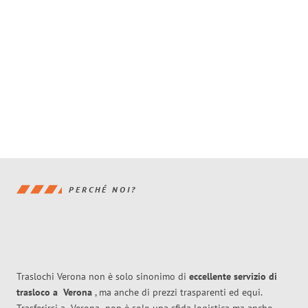
PERCHÉ NOI?
Traslochi Verona non è solo sinonimo di
eccellente
servizio di
trasloco
a
Verona
, ma anche di prezzi trasparenti ed equi.