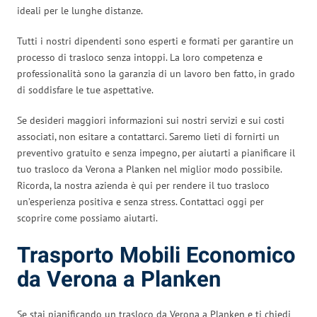
ideali per le lunghe distanze.
Tutti i nostri dipendenti sono esperti e formati per garantire un
processo di trasloco senza intoppi. La loro competenza e
professionalità sono la garanzia di un lavoro ben fatto, in grado
di soddisfare le tue aspettative.
Se desideri maggiori informazioni sui nostri servizi e sui costi
associati, non esitare a contattarci. Saremo lieti di fornirti un
preventivo gratuito e senza impegno, per aiutarti a pianificare il
tuo trasloco da Verona a Planken nel miglior modo possibile.
Ricorda, la nostra azienda è qui per rendere il tuo trasloco
un’esperienza positiva e senza stress. Contattaci oggi per
scoprire come possiamo aiutarti.
Trasporto Mobili Economico
da Verona a Planken
Se stai pianificando un trasloco da Verona a Planken e ti chiedi