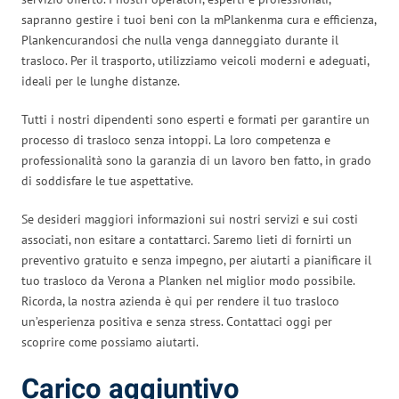
sapranno gestire i tuoi beni con la mPlankenma cura e efficienza,
Plankencurandosi che nulla venga danneggiato durante il
trasloco. Per il trasporto, utilizziamo veicoli moderni e adeguati,
ideali per le lunghe distanze.
Tutti i nostri dipendenti sono esperti e formati per garantire un
processo di trasloco senza intoppi. La loro competenza e
professionalità sono la garanzia di un lavoro ben fatto, in grado
di soddisfare le tue aspettative.
Se desideri maggiori informazioni sui nostri servizi e sui costi
associati, non esitare a contattarci. Saremo lieti di fornirti un
preventivo gratuito e senza impegno, per aiutarti a pianificare il
tuo trasloco da Verona a Planken nel miglior modo possibile.
Ricorda, la nostra azienda è qui per rendere il tuo trasloco
un’esperienza positiva e senza stress. Contattaci oggi per
scoprire come possiamo aiutarti.
Carico aggiuntivo