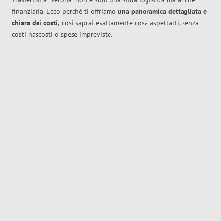
Trasferirsi a
Verona
non è solo una sfida logistica ma anche
finanziaria. Ecco perché ti offriamo
una panoramica dettagliata e
chiara dei costi,
così saprai esattamente cosa aspettarti, senza
costi nascosti o spese impreviste.