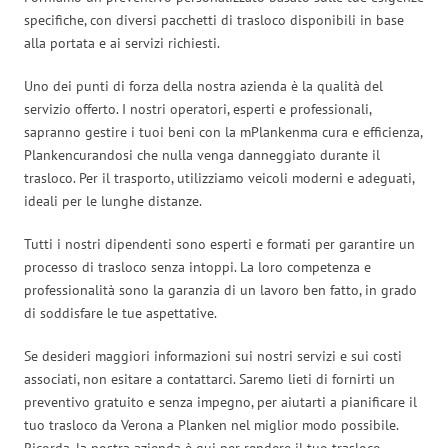
specifiche, con diversi pacchetti di trasloco disponibili in base
alla portata e ai servizi richiesti.
Uno dei punti di forza della nostra azienda è la qualità del
servizio offerto. I nostri operatori, esperti e professionali,
sapranno gestire i tuoi beni con la mPlankenma cura e efficienza,
Plankencurandosi che nulla venga danneggiato durante il
trasloco. Per il trasporto, utilizziamo veicoli moderni e adeguati,
ideali per le lunghe distanze.
Tutti i nostri dipendenti sono esperti e formati per garantire un
processo di trasloco senza intoppi. La loro competenza e
professionalità sono la garanzia di un lavoro ben fatto, in grado
di soddisfare le tue aspettative.
Se desideri maggiori informazioni sui nostri servizi e sui costi
associati, non esitare a contattarci. Saremo lieti di fornirti un
preventivo gratuito e senza impegno, per aiutarti a pianificare il
tuo trasloco da Verona a Planken nel miglior modo possibile.
Ricorda, la nostra azienda è qui per rendere il tuo trasloco