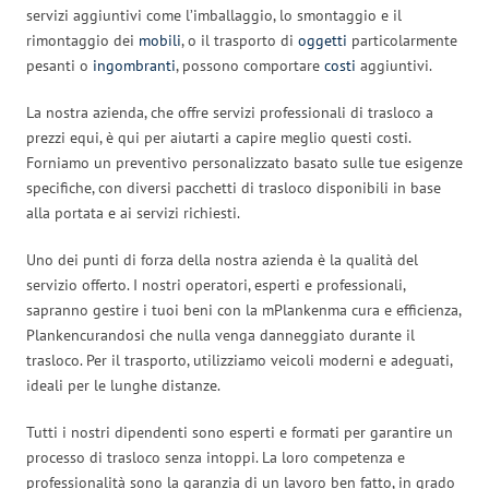
servizi aggiuntivi come l’imballaggio, lo smontaggio e il
rimontaggio dei
mobili
, o il trasporto di
oggetti
particolarmente
pesanti o
ingombranti
, possono comportare
costi
aggiuntivi.
La nostra azienda, che offre servizi professionali di trasloco a
prezzi equi, è qui per aiutarti a capire meglio questi costi.
Forniamo un preventivo personalizzato basato sulle tue esigenze
specifiche, con diversi pacchetti di trasloco disponibili in base
alla portata e ai servizi richiesti.
Uno dei punti di forza della nostra azienda è la qualità del
servizio offerto. I nostri operatori, esperti e professionali,
sapranno gestire i tuoi beni con la mPlankenma cura e efficienza,
Plankencurandosi che nulla venga danneggiato durante il
trasloco. Per il trasporto, utilizziamo veicoli moderni e adeguati,
ideali per le lunghe distanze.
Tutti i nostri dipendenti sono esperti e formati per garantire un
processo di trasloco senza intoppi. La loro competenza e
professionalità sono la garanzia di un lavoro ben fatto, in grado