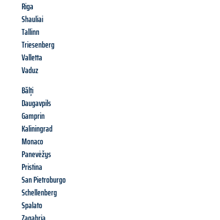
Riga
Shauliai
Tallinn
Triesenberg
Valletta
Vaduz
Bălți
Daugavpils
Gamprin
Kaliningrad
Monaco
Panevėžys
Pristina
San Pietroburgo
Schellenberg
Spalato
Zagabria