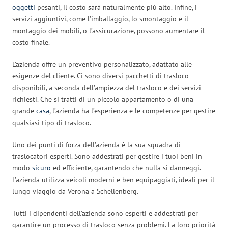
oggetti
pesanti, il costo sarà naturalmente più alto. Infine, i
servizi aggiuntivi, come l’imballaggio, lo smontaggio e il
montaggio dei mobili, o l’assicurazione, possono aumentare il
costo finale.
L’azienda offre un preventivo personalizzato, adattato alle
esigenze del cliente. Ci sono diversi pacchetti di trasloco
disponibili, a seconda dell’ampiezza del trasloco e dei servizi
richiesti. Che si tratti di un piccolo appartamento o di una
grande
casa
, l’azienda ha l’esperienza e le competenze per gestire
qualsiasi tipo di trasloco.
Uno dei punti di forza dell’azienda è la sua squadra di
traslocatori esperti. Sono addestrati per gestire i tuoi beni in
modo
sicuro
ed efficiente, garantendo che nulla si danneggi.
L’azienda utilizza veicoli moderni e ben equipaggiati, ideali per il
lungo viaggio da Verona a Schellenberg.
Tutti i dipendenti dell’azienda sono esperti e addestrati per
garantire un processo di trasloco senza problemi. La loro priorità