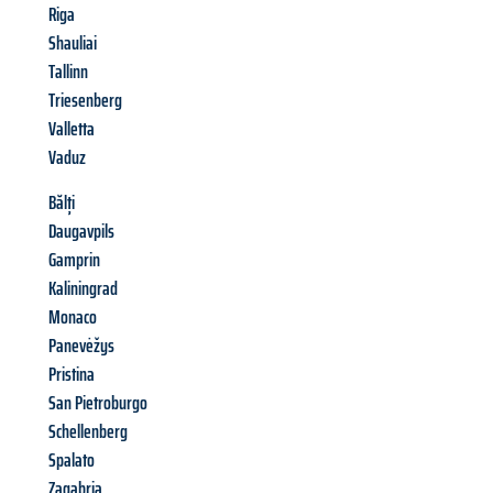
Riga
Shauliai
Tallinn
Triesenberg
Valletta
Vaduz
Bălți
Daugavpils
Gamprin
Kaliningrad
Monaco
Panevėžys
Pristina
San Pietroburgo
Schellenberg
Spalato
Zagabria