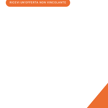
RICEVI UN'OFFERTA NON VINCOLANTE