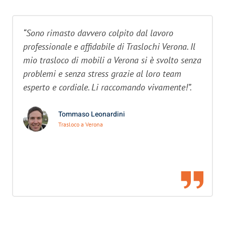
“Sono rimasto davvero colpito dal lavoro
professionale e affidabile di Traslochi Verona. Il
mio trasloco di mobili a Verona si è svolto senza
problemi e senza stress grazie al loro team
esperto e cordiale. Li raccomando vivamente!”.
Tommaso Leonardini
Trasloco a Verona