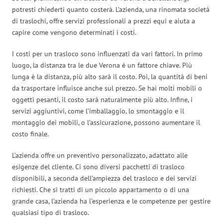
potresti chiederti quanto costerà. L’azienda, una rinomata società
di traslochi, offre servizi professionali a prezzi equi e aiuta a
capire come vengono determinati i costi.
I costi per un trasloco sono influenzati da vari fattori. In primo
luogo, la distanza tra le due Verona è un fattore chiave. Più
lunga è la distanza, più alto sarà il costo. Poi, la quantità di beni
da trasportare influisce anche sul prezzo. Se hai molti mobili o
oggetti pesanti, il costo sarà naturalmente più alto. Infine, i
servizi aggiuntivi, come l’imballaggio, lo smontaggio e il
montaggio dei mobili, o l’assicurazione, possono aumentare il
costo finale.
L’azienda offre un preventivo personalizzato, adattato alle
esigenze del cliente. Ci sono diversi pacchetti di trasloco
disponibili, a seconda dell’ampiezza del trasloco e dei servizi
richiesti. Che si tratti di un piccolo appartamento o di una
grande casa, l’azienda ha l’esperienza e le competenze per gestire
qualsiasi tipo di trasloco.