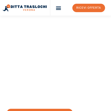
RICEVI OFFERTA
Ditta Traslochi Verona
Servizi Traslochi Verona
Costi e prezzi
TRASLOCHI VERONA
Traslochi Verona
Schellenberg
Il tuo trasloco Verona Schellenberg può essere così facile!
Sperimenta il nostro
servizio di prima classe
e assicurati i
migliori prezzi in Verona
.
Richiedo ora la tua offerta personalizzata e fai il primo passo
verso un trasloco senza stress a Schellenberg