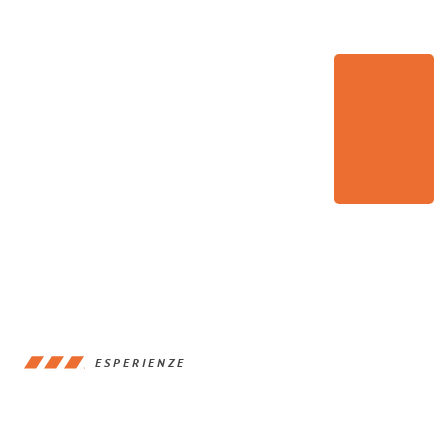
ESPERIENZE