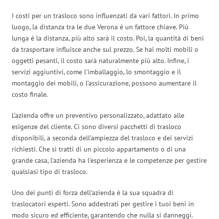
I costi per un trasloco sono influenzati da vari fattori. In primo
luogo, la distanza tra le due Verona è un fattore chiave. Più
lunga è la distanza, più alto sarà il costo. Poi, la quantità di beni
da trasportare influisce anche sul prezzo. Se hai molti mobili o
oggetti pesanti, il costo sarà naturalmente più alto. Infine, i
servizi aggiuntivi, come l’imballaggio, lo smontaggio e il
montaggio dei mobili, o l’assicurazione, possono aumentare il
costo finale.
L’azienda offre un preventivo personalizzato, adattato alle
esigenze del cliente. Ci sono diversi pacchetti di trasloco
disponibili, a seconda dell’ampiezza del trasloco e dei servizi
richiesti. Che si tratti di un piccolo appartamento o di una
grande casa, l’azienda ha l’esperienza e le competenze per gestire
qualsiasi tipo di trasloco.
Uno dei punti di forza dell’azienda è la sua squadra di
traslocatori esperti. Sono addestrati per gestire i tuoi beni in
modo sicuro ed efficiente, garantendo che nulla si danneggi.