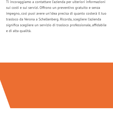
Ti incoraggiamo a contattare l’azienda per ulteriori informazioni
sui costi e sui servizi. Offrono un preventivo gratuito e senza
impegno, così puoi avere un’idea precisa di quanto costerà il tuo
trasloco da Verona a Schellenberg. Ricorda, scegliere l’azienda
significa scegliere un servizio di trasloco professionale, affidabile
e di alta qualità.
Traslochi Verona in numeri: