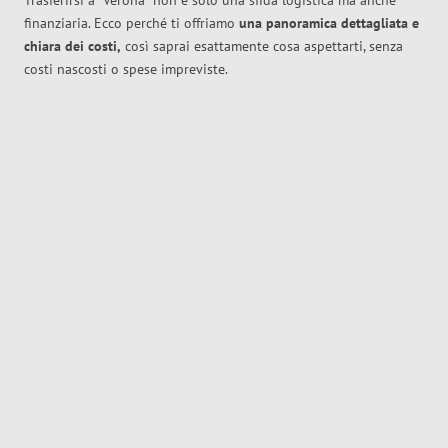
Trasferirsi a
Verona
non è solo una sfida logistica ma anche
finanziaria. Ecco perché ti offriamo
una panoramica dettagliata e
chiara dei costi,
così saprai esattamente cosa aspettarti, senza
costi nascosti o spese impreviste.