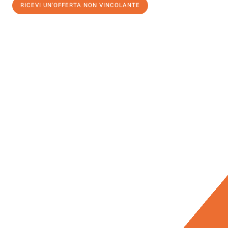
RICEVI UN'OFFERTA NON VINCOLANTE