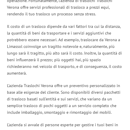
operazione. Fortunatamente, l’azienda di traslochi Traslochi
Verona offre servizi professionali di trasloco a prezzi equi,
rendendo il tuo trasloco un processo senza stress.
Il costo di un trasloco dipende da vari fattori tra cui la distanza,
la quantità di beni da trasportare e i servizi aggiuntivi che
potrebbero essere necessari. Ad esempio, traslocare da Verona a
Limassol coinvolge un tragitto notevole e, naturalmente, più
lungo sarà il tragitto, più alto sarà il costo. Inoltre, la quantità di
beni influenzerà il prezzo; più oggetti hai, più spazio
richiederanno nel veicolo di trasporto, e di conseguenza, il costo
aumenterà.
L’azienda Traslochi Verona offre un preventivo personalizzato in
base alle esigenze del cliente. Sono disponibili diversi pacchetti
di trasloco basati sull’entità e sui servizi, che variano da un
semplice trasloco di pochi oggetti a un servizio completo che
include imballaggio, smontaggio e rimontaggio dei mobili.
L’azienda si avvale di persone esperte per gestire i tuoi beni in