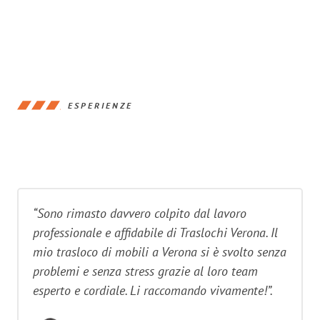
ESPERIENZE
“Sono rimasto davvero colpito dal lavoro
professionale e affidabile di Traslochi Verona. Il
mio trasloco di mobili a Verona si è svolto senza
problemi e senza stress grazie al loro team
esperto e cordiale. Li raccomando vivamente!”.