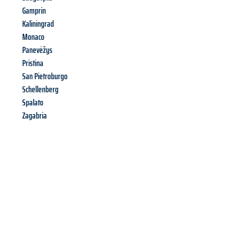
Gamprin
Kaliningrad
Monaco
Panevėžys
Pristina
San Pietroburgo
Schellenberg
Spalato
Zagabria
Richiedi ora la tua
offerta
al
miglior