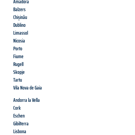
Amadora
Balzers
Chișinău
Dublino
Limassol
Nicosia
Porto
Fiume
Rugell
Skopje
Tartu
Vila Nova de Gaia
Andorra la Vella
Cork
Eschen
Gibilterra
Lisbona