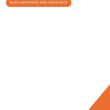
RICEVI UN'OFFERTA NON VINCOLANTE