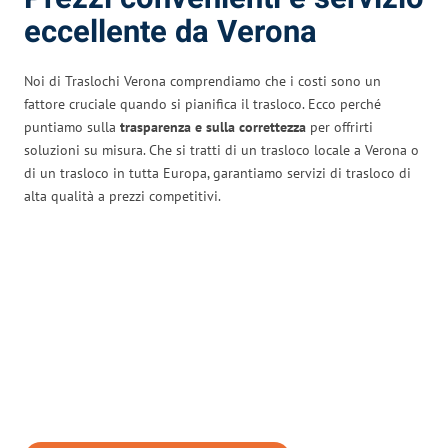
eccellente da Verona
Noi di Traslochi Verona comprendiamo che i costi sono un
fattore cruciale quando si pianifica il trasloco. Ecco perché
puntiamo sulla
trasparenza e sulla correttezza
per offrirti
soluzioni su misura. Che si tratti di un trasloco locale a Verona o
di un trasloco in tutta Europa, garantiamo servizi di trasloco di
alta qualità a prezzi competitivi.