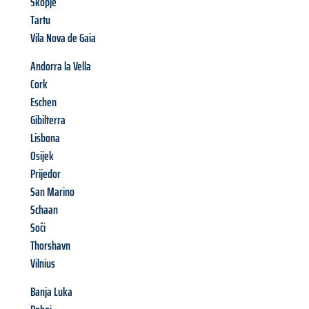
Skopje
Tartu
Vila Nova de Gaia
Andorra la Vella
Cork
Eschen
Gibilterra
Lisbona
Osijek
Prijedor
San Marino
Schaan
Soči
Thorshavn
Vilnius
Banja Luka