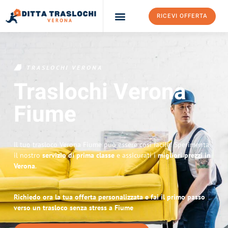
RICEVI OFFERTA
Ditta Traslochi Verona
Servizi Traslochi Verona
Costi e prezzi
TRASLOCHI VERONA
Traslochi Verona
Fiume
Il tuo trasloco Verona Fiume può essere così facile! Sperimenta
il nostro
servizio di prima classe
e assicurati i
migliori prezzi in
Verona
.
Richiedo ora la tua offerta personalizzata e fai il primo passo
verso un trasloco senza stress a Fiume