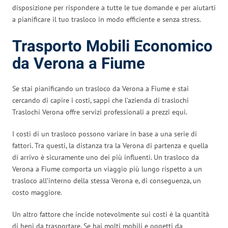
disposizione per rispondere a tutte le tue domande e per aiutarti
a pianificare il tuo trasloco in modo efficiente e senza stress.
Trasporto Mobili Economico
da Verona a Fiume
Se stai pianificando un trasloco da Verona a Fiume e stai
cercando di capire i costi, sappi che l’azienda di traslochi
Traslochi Verona offre servizi professionali a prezzi equi.
I costi di un trasloco possono variare in base a una serie di
fattori. Tra questi, la distanza tra la Verona di partenza e quella
di arrivo è sicuramente uno dei più influenti. Un trasloco da
Verona a Fiume comporta un viaggio più lungo rispetto a un
trasloco all’interno della stessa Verona e, di conseguenza, un
costo maggiore.
Un altro fattore che incide notevolmente sui costi è la quantità
di beni da trasportare. Se hai molti mobili e oggetti da