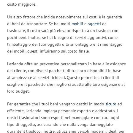
costo maggiore.
Un altro fattore che incide notevolmente sui costi è la quantità
di beni da trasportare. Se hai molti
mobili
e
oggetti
da
traslocare, il costo sarà più elevato rispetto a un trasloco con
pochi beni. Inoltre, se hai bisogno di servizi aggiuntivi, come
l’imballaggio dei tuoi oggetti o lo smontaggio e il rimontaggio
dei mobili, questi influiranno sul costo finale.
L’azienda offre un preventivo personalizzato in base alle esigenze
del cliente, con diversi pacchetti di trasloco disponibili in base
all’ampiezza e ai servizi richiesti. Questo permette ai clienti di
scegliere il pacchetto che meglio si adatta alle loro esigenze e al
loro budget.
Per garantire che i tuoi beni vengano gestiti in modo
sicuro
ed
efficiente, l’azienda impiega personale esperto e addestrato. I
nostri traslocatori sono esperti nel maneggiare con cura ogni
tipo di oggetto, assicurando che nulla venga danneggiato
durante il trasloco. Inoltre, utilizziamo veicoli moderni, ideali per