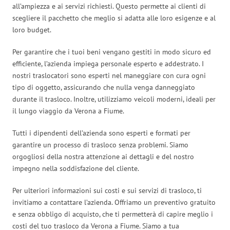
all’ampiezza e ai servizi richiesti. Questo permette ai clienti di
scegliere il pacchetto che meglio si adatta alle loro esigenze e al
loro budget.
Per garantire che i tuoi beni vengano gestiti in modo sicuro ed
efficiente, l’azienda impiega personale esperto e addestrato. I
nostri traslocatori sono esperti nel maneggiare con cura ogni
tipo di oggetto, assicurando che nulla venga danneggiato
durante il trasloco. Inoltre, utilizziamo veicoli moderni, ideali per
il lungo viaggio da Verona a Fiume.
Tutti i dipendenti dell’azienda sono esperti e formati per
garantire un processo di trasloco senza problemi. Siamo
orgogliosi della nostra attenzione ai dettagli e del nostro
impegno nella soddisfazione del cliente.
Per ulteriori informazioni sui costi e sui servizi di trasloco, ti
invitiamo a contattare l’azienda. Offriamo un preventivo gratuito
e senza obbligo di acquisto, che ti permetterà di capire meglio i
costi del tuo trasloco da Verona a Fiume. Siamo a tua