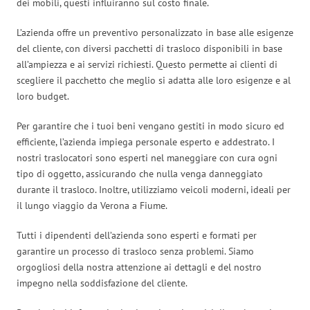
dei mobili, questi influiranno sul costo finale.
L’azienda offre un preventivo personalizzato in base alle esigenze
del cliente, con diversi pacchetti di trasloco disponibili in base
all’ampiezza e ai servizi richiesti. Questo permette ai clienti di
scegliere il pacchetto che meglio si adatta alle loro esigenze e al
loro budget.
Per garantire che i tuoi beni vengano gestiti in modo sicuro ed
efficiente, l’azienda impiega personale esperto e addestrato. I
nostri traslocatori sono esperti nel maneggiare con cura ogni
tipo di oggetto, assicurando che nulla venga danneggiato
durante il trasloco. Inoltre, utilizziamo veicoli moderni, ideali per
il lungo viaggio da Verona a Fiume.
Tutti i dipendenti dell’azienda sono esperti e formati per
garantire un processo di trasloco senza problemi. Siamo
orgogliosi della nostra attenzione ai dettagli e del nostro
impegno nella soddisfazione del cliente.