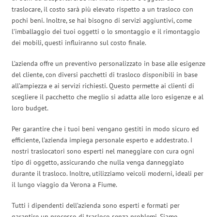
traslocare, il costo sarà più elevato rispetto a un trasloco con
pochi beni. Inoltre, se hai bisogno di servizi aggiuntivi, come
l’imballaggio dei tuoi oggetti o lo smontaggio e il rimontaggio
dei mobili, questi influiranno sul costo finale.
L’azienda offre un preventivo personalizzato in base alle esigenze
del cliente, con diversi pacchetti di trasloco disponibili in base
all’ampiezza e ai servizi richiesti. Questo permette ai clienti di
scegliere il pacchetto che meglio si adatta alle loro esigenze e al
loro budget.
Per garantire che i tuoi beni vengano gestiti in modo sicuro ed
efficiente, l’azienda impiega personale esperto e addestrato. I
nostri traslocatori sono esperti nel maneggiare con cura ogni
tipo di oggetto, assicurando che nulla venga danneggiato
durante il trasloco. Inoltre, utilizziamo veicoli moderni, ideali per
il lungo viaggio da Verona a Fiume.
Tutti i dipendenti dell’azienda sono esperti e formati per
garantire un processo di trasloco senza problemi. Siamo